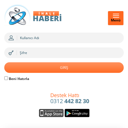
Menü
Beni Hatırla
Destek Hattı
0312
442 82 30