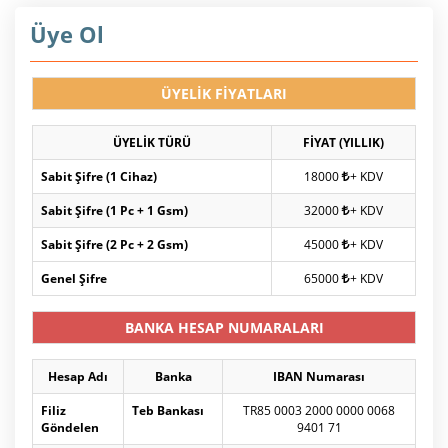
Üye Ol
ÜYELİK FİYATLARI
ÜYELİK TÜRÜ
FİYAT (YILLIK)
Sabit Şifre (1 Cihaz)
18000
+ KDV
Sabit Şifre (1 Pc + 1 Gsm)
32000
+ KDV
Sabit Şifre (2 Pc + 2 Gsm)
45000
+ KDV
Genel Şifre
65000
+ KDV
BANKA HESAP NUMARALARI
Hesap Adı
Banka
IBAN Numarası
Filiz
Teb Bankası
TR85 0003 2000 0000 0068
Göndelen
9401 71