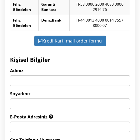
Filiz
Garanti
TR58 0006 2000 4080 0006
Göndelen
Bankası
2916 76
Filiz
DenizBank
TR44 0013 4000 0014 7557
Göndelen
8000 07
Kredi Kartı mail order formu
Kişisel Bilgiler
Adınız
Soyadınız
E-Posta Adresiniz
Cep Telefonu Numarası