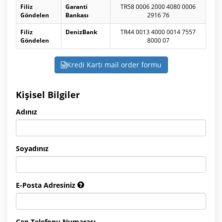
Filiz
Garanti
TR58 0006 2000 4080 0006
Göndelen
Bankası
2916 76
Filiz
DenizBank
TR44 0013 4000 0014 7557
Göndelen
8000 07
Kredi Kartı mail order formu
Kişisel Bilgiler
Adınız
Soyadınız
E-Posta Adresiniz
Cep Telefonu Numarası