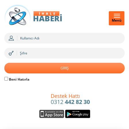
Menü
Beni Hatırla
Destek Hattı
0312
442 82 30