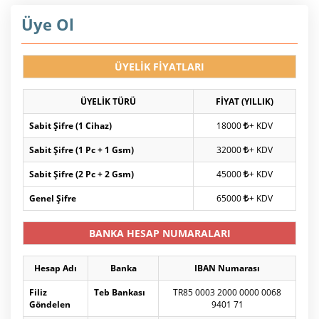
Üye Ol
ÜYELİK FİYATLARI
ÜYELİK TÜRÜ
FİYAT (YILLIK)
Sabit Şifre (1 Cihaz)
18000
+ KDV
Sabit Şifre (1 Pc + 1 Gsm)
32000
+ KDV
Sabit Şifre (2 Pc + 2 Gsm)
45000
+ KDV
Genel Şifre
65000
+ KDV
BANKA HESAP NUMARALARI
Hesap Adı
Banka
IBAN Numarası
Filiz
Teb Bankası
TR85 0003 2000 0000 0068
Göndelen
9401 71