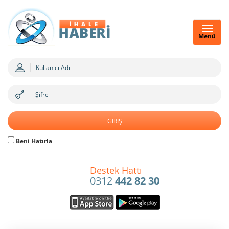
Menü
Beni Hatırla
Destek Hattı
0312
442 82 30