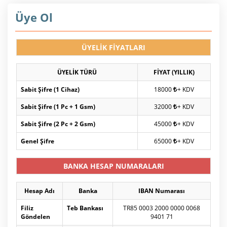
Üye Ol
ÜYELİK FİYATLARI
ÜYELİK TÜRÜ
FİYAT (YILLIK)
Sabit Şifre (1 Cihaz)
18000
+ KDV
Sabit Şifre (1 Pc + 1 Gsm)
32000
+ KDV
Sabit Şifre (2 Pc + 2 Gsm)
45000
+ KDV
Genel Şifre
65000
+ KDV
BANKA HESAP NUMARALARI
Hesap Adı
Banka
IBAN Numarası
Filiz
Teb Bankası
TR85 0003 2000 0000 0068
Göndelen
9401 71