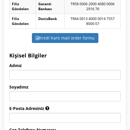
Filiz
Garanti
TR58 0006 2000 4080 0006
Göndelen
Bankası
2916 76
Filiz
DenizBank
TR44 0013 4000 0014 7557
Göndelen
8000 07
Kredi Kartı mail order formu
Kişisel Bilgiler
Adınız
Soyadınız
E-Posta Adresiniz
Cep Telefonu Numarası