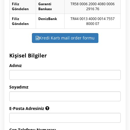
Filiz
Garanti
TR58 0006 2000 4080 0006
Göndelen
Bankası
2916 76
Filiz
DenizBank
TR44 0013 4000 0014 7557
Göndelen
8000 07
Kredi Kartı mail order formu
Kişisel Bilgiler
Adınız
Soyadınız
E-Posta Adresiniz
Cep Telefonu Numarası