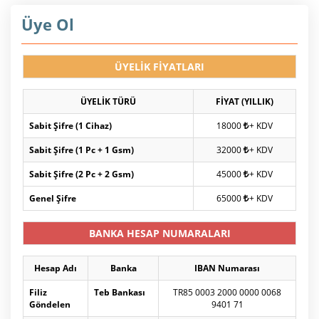
Üye Ol
ÜYELİK FİYATLARI
ÜYELİK TÜRÜ
FİYAT (YILLIK)
Sabit Şifre (1 Cihaz)
18000
+ KDV
Sabit Şifre (1 Pc + 1 Gsm)
32000
+ KDV
Sabit Şifre (2 Pc + 2 Gsm)
45000
+ KDV
Genel Şifre
65000
+ KDV
BANKA HESAP NUMARALARI
Hesap Adı
Banka
IBAN Numarası
Filiz
Teb Bankası
TR85 0003 2000 0000 0068
Göndelen
9401 71