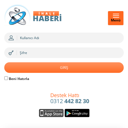
Menü
Beni Hatırla
Destek Hattı
0312
442 82 30