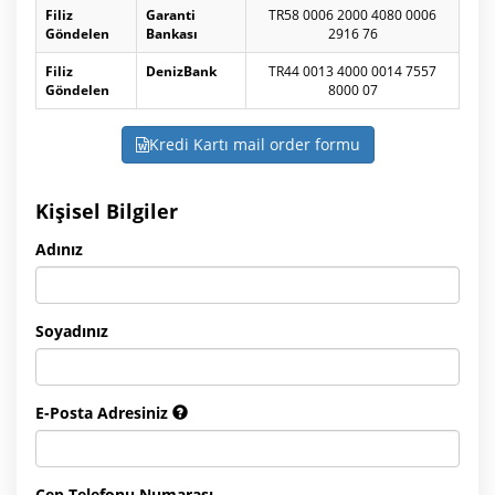
Filiz
Garanti
TR58 0006 2000 4080 0006
Göndelen
Bankası
2916 76
Filiz
DenizBank
TR44 0013 4000 0014 7557
Göndelen
8000 07
Kredi Kartı mail order formu
Kişisel Bilgiler
Adınız
Soyadınız
E-Posta Adresiniz
Cep Telefonu Numarası