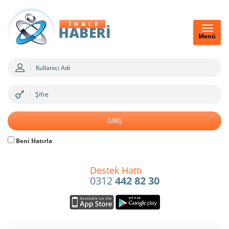
Menü
Beni Hatırla
Destek Hattı
0312
442 82 30