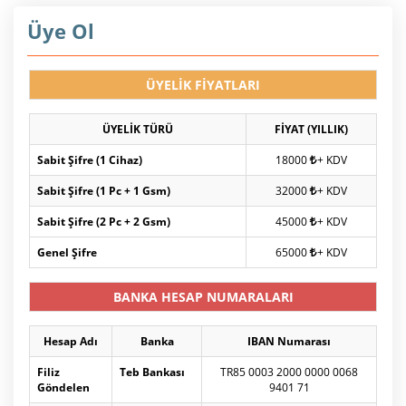
Üye Ol
ÜYELİK FİYATLARI
ÜYELİK TÜRÜ
FİYAT (YILLIK)
Sabit Şifre (1 Cihaz)
18000
+ KDV
Sabit Şifre (1 Pc + 1 Gsm)
32000
+ KDV
Sabit Şifre (2 Pc + 2 Gsm)
45000
+ KDV
Genel Şifre
65000
+ KDV
BANKA HESAP NUMARALARI
Hesap Adı
Banka
IBAN Numarası
Filiz
Teb Bankası
TR85 0003 2000 0000 0068
Göndelen
9401 71