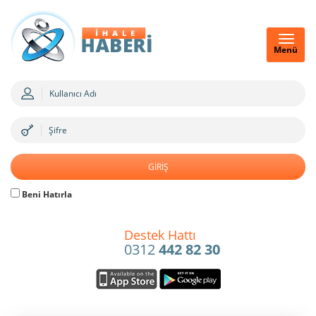
Menü
Beni Hatırla
Destek Hattı
0312
442 82 30