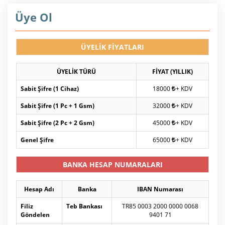
Üye Ol
ÜYELİK FİYATLARI
ÜYELİK TÜRÜ
FİYAT (YILLIK)
Sabit Şifre (1 Cihaz)
18000
+ KDV
Sabit Şifre (1 Pc + 1 Gsm)
32000
+ KDV
Sabit Şifre (2 Pc + 2 Gsm)
45000
+ KDV
Genel Şifre
65000
+ KDV
BANKA HESAP NUMARALARI
Hesap Adı
Banka
IBAN Numarası
Filiz
Teb Bankası
TR85 0003 2000 0000 0068
Göndelen
9401 71