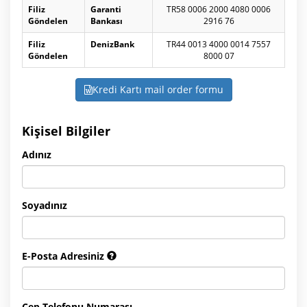
Filiz
Garanti
TR58 0006 2000 4080 0006
Göndelen
Bankası
2916 76
Filiz
DenizBank
TR44 0013 4000 0014 7557
Göndelen
8000 07
Kredi Kartı mail order formu
Kişisel Bilgiler
Adınız
Soyadınız
E-Posta Adresiniz
Cep Telefonu Numarası