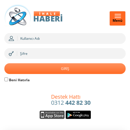
Menü
Beni Hatırla
Destek Hattı
0312
442 82 30