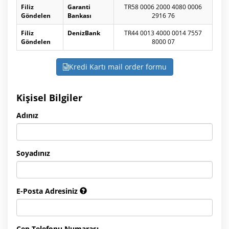
Filiz
Garanti
TR58 0006 2000 4080 0006
Göndelen
Bankası
2916 76
Filiz
DenizBank
TR44 0013 4000 0014 7557
Göndelen
8000 07
Kredi Kartı mail order formu
Kişisel Bilgiler
Adınız
Soyadınız
E-Posta Adresiniz
Cep Telefonu Numarası