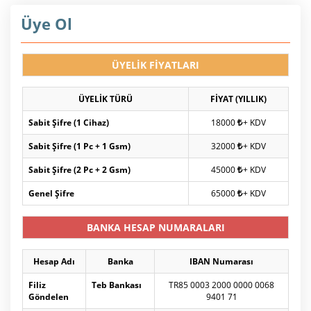
Üye Ol
ÜYELİK FİYATLARI
ÜYELİK TÜRÜ
FİYAT (YILLIK)
Sabit Şifre (1 Cihaz)
18000
+ KDV
Sabit Şifre (1 Pc + 1 Gsm)
32000
+ KDV
Sabit Şifre (2 Pc + 2 Gsm)
45000
+ KDV
Genel Şifre
65000
+ KDV
BANKA HESAP NUMARALARI
Hesap Adı
Banka
IBAN Numarası
Filiz
Teb Bankası
TR85 0003 2000 0000 0068
Göndelen
9401 71