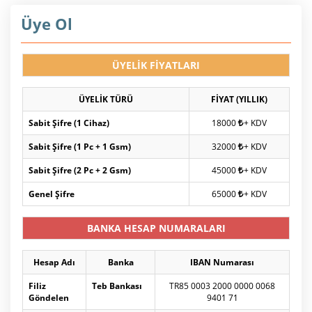
Üye Ol
ÜYELİK FİYATLARI
ÜYELİK TÜRÜ
FİYAT (YILLIK)
Sabit Şifre (1 Cihaz)
18000
+ KDV
Sabit Şifre (1 Pc + 1 Gsm)
32000
+ KDV
Sabit Şifre (2 Pc + 2 Gsm)
45000
+ KDV
Genel Şifre
65000
+ KDV
BANKA HESAP NUMARALARI
Hesap Adı
Banka
IBAN Numarası
Filiz
Teb Bankası
TR85 0003 2000 0000 0068
Göndelen
9401 71