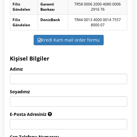
Filiz
Garanti
TR58 0006 2000 4080 0006
Göndelen
Bankası
2916 76
Filiz
DenizBank
TR44 0013 4000 0014 7557
Göndelen
8000 07
Kredi Kartı mail order formu
Kişisel Bilgiler
Adınız
Soyadınız
E-Posta Adresiniz
Cep Telefonu Numarası