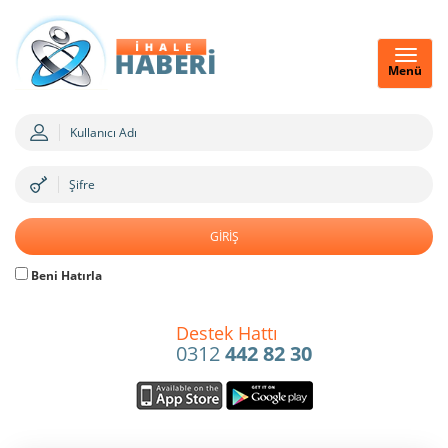
Menü
Beni Hatırla
Destek Hattı
0312
442 82 30