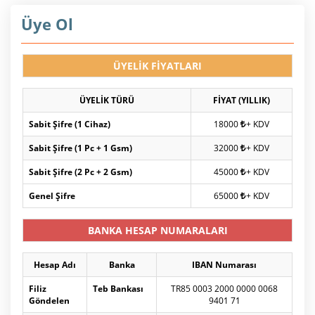
Üye Ol
ÜYELİK FİYATLARI
ÜYELİK TÜRÜ
FİYAT (YILLIK)
Sabit Şifre (1 Cihaz)
18000
+ KDV
Sabit Şifre (1 Pc + 1 Gsm)
32000
+ KDV
Sabit Şifre (2 Pc + 2 Gsm)
45000
+ KDV
Genel Şifre
65000
+ KDV
BANKA HESAP NUMARALARI
Hesap Adı
Banka
IBAN Numarası
Filiz
Teb Bankası
TR85 0003 2000 0000 0068
Göndelen
9401 71