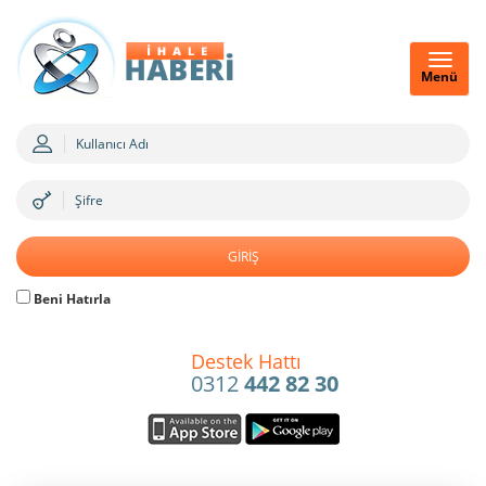
Menü
Beni Hatırla
Destek Hattı
0312
442 82 30