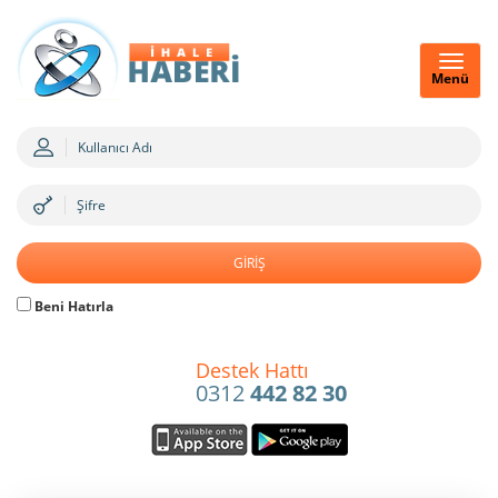
Menü
Beni Hatırla
Destek Hattı
0312
442 82 30