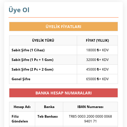
Üye Ol
ÜYELİK FİYATLARI
ÜYELİK TÜRÜ
FİYAT (YILLIK)
Sabit Şifre (1 Cihaz)
18000
+ KDV
Sabit Şifre (1 Pc + 1 Gsm)
32000
+ KDV
Sabit Şifre (2 Pc + 2 Gsm)
45000
+ KDV
Genel Şifre
65000
+ KDV
BANKA HESAP NUMARALARI
Hesap Adı
Banka
IBAN Numarası
Filiz
Teb Bankası
TR85 0003 2000 0000 0068
Göndelen
9401 71