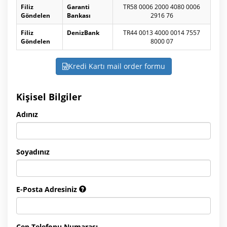
Filiz
Garanti
TR58 0006 2000 4080 0006
Göndelen
Bankası
2916 76
Filiz
DenizBank
TR44 0013 4000 0014 7557
Göndelen
8000 07
Kredi Kartı mail order formu
Kişisel Bilgiler
Adınız
Soyadınız
E-Posta Adresiniz
Cep Telefonu Numarası