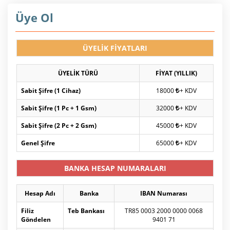
Üye Ol
ÜYELİK FİYATLARI
ÜYELİK TÜRÜ
FİYAT (YILLIK)
Sabit Şifre (1 Cihaz)
18000
+ KDV
Sabit Şifre (1 Pc + 1 Gsm)
32000
+ KDV
Sabit Şifre (2 Pc + 2 Gsm)
45000
+ KDV
Genel Şifre
65000
+ KDV
BANKA HESAP NUMARALARI
Hesap Adı
Banka
IBAN Numarası
Filiz
Teb Bankası
TR85 0003 2000 0000 0068
Göndelen
9401 71