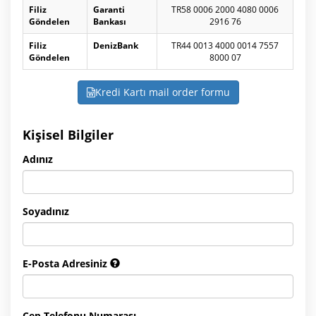
Filiz
Garanti
TR58 0006 2000 4080 0006
Göndelen
Bankası
2916 76
Filiz
DenizBank
TR44 0013 4000 0014 7557
Göndelen
8000 07
Kredi Kartı mail order formu
Kişisel Bilgiler
Adınız
Soyadınız
E-Posta Adresiniz
Cep Telefonu Numarası