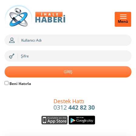
Menü
Beni Hatırla
Destek Hattı
0312
442 82 30