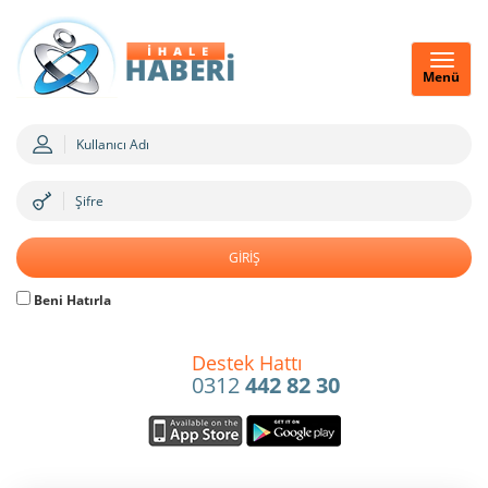
Menü
Beni Hatırla
Destek Hattı
0312
442 82 30