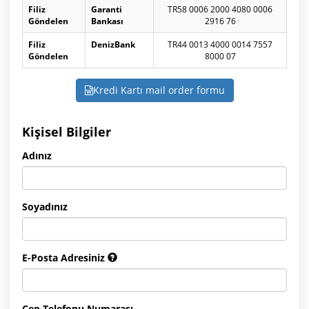
Filiz
Garanti
TR58 0006 2000 4080 0006
Göndelen
Bankası
2916 76
Filiz
DenizBank
TR44 0013 4000 0014 7557
Göndelen
8000 07
Kredi Kartı mail order formu
Kişisel Bilgiler
Adınız
Soyadınız
E-Posta Adresiniz
Cep Telefonu Numarası