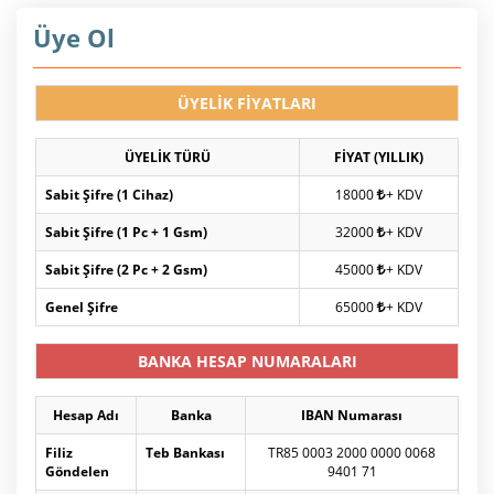
Üye Ol
ÜYELİK FİYATLARI
ÜYELİK TÜRÜ
FİYAT (YILLIK)
Sabit Şifre (1 Cihaz)
18000
+ KDV
Sabit Şifre (1 Pc + 1 Gsm)
32000
+ KDV
Sabit Şifre (2 Pc + 2 Gsm)
45000
+ KDV
Genel Şifre
65000
+ KDV
BANKA HESAP NUMARALARI
Hesap Adı
Banka
IBAN Numarası
Filiz
Teb Bankası
TR85 0003 2000 0000 0068
Göndelen
9401 71