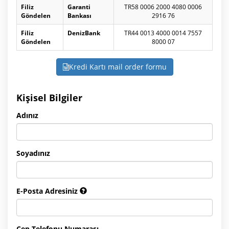
Filiz
Garanti
TR58 0006 2000 4080 0006
Göndelen
Bankası
2916 76
Filiz
DenizBank
TR44 0013 4000 0014 7557
Göndelen
8000 07
Kredi Kartı mail order formu
Kişisel Bilgiler
Adınız
Soyadınız
E-Posta Adresiniz
Cep Telefonu Numarası