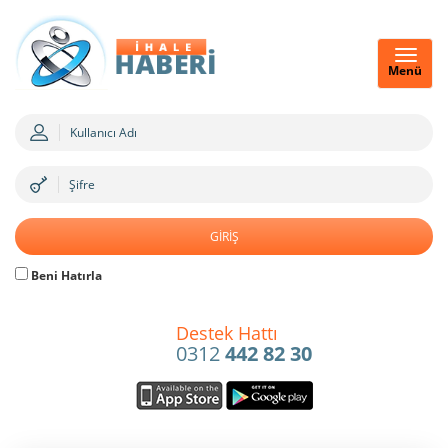
Menü
Beni Hatırla
Destek Hattı
0312
442 82 30