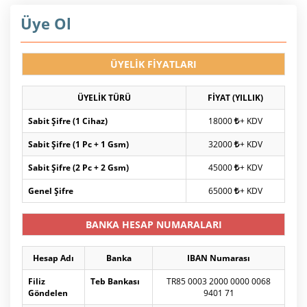
Üye Ol
ÜYELİK FİYATLARI
ÜYELİK TÜRÜ
FİYAT (YILLIK)
Sabit Şifre (1 Cihaz)
18000
+ KDV
Sabit Şifre (1 Pc + 1 Gsm)
32000
+ KDV
Sabit Şifre (2 Pc + 2 Gsm)
45000
+ KDV
Genel Şifre
65000
+ KDV
BANKA HESAP NUMARALARI
Hesap Adı
Banka
IBAN Numarası
Filiz
Teb Bankası
TR85 0003 2000 0000 0068
Göndelen
9401 71