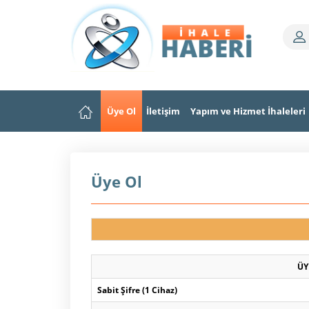
Üye Ol
İletişim
Yapım ve Hizmet İhaleleri
Üye Ol
ÜY
Sabit Şifre (1 Cihaz)