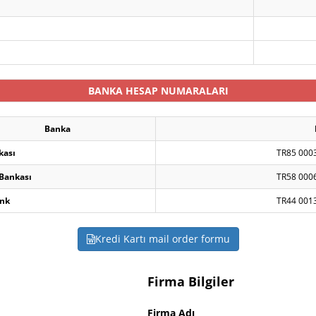
BANKA HESAP NUMARALARI
Banka
kası
TR85 000
 Bankası
TR58 000
nk
TR44 001
Kredi Kartı mail order formu
Firma Bilgiler
Firma Adı