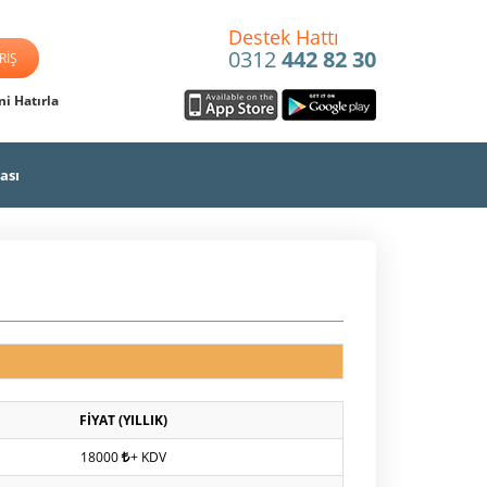
Destek Hattı
0312
442 82 30
i Hatırla
ası
FİYAT (YILLIK)
18000
+ KDV