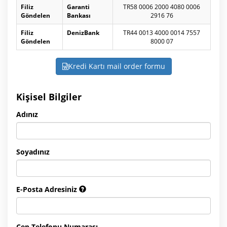
Filiz
Garanti
TR58 0006 2000 4080 0006
Göndelen
Bankası
2916 76
Filiz
DenizBank
TR44 0013 4000 0014 7557
Göndelen
8000 07
Kredi Kartı mail order formu
Kişisel Bilgiler
Adınız
Soyadınız
E-Posta Adresiniz
Cep Telefonu Numarası