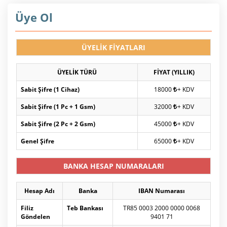
Üye Ol
ÜYELİK FİYATLARI
ÜYELİK TÜRÜ
FİYAT (YILLIK)
Sabit Şifre (1 Cihaz)
18000
+ KDV
Sabit Şifre (1 Pc + 1 Gsm)
32000
+ KDV
Sabit Şifre (2 Pc + 2 Gsm)
45000
+ KDV
Genel Şifre
65000
+ KDV
BANKA HESAP NUMARALARI
Hesap Adı
Banka
IBAN Numarası
Filiz
Teb Bankası
TR85 0003 2000 0000 0068
Göndelen
9401 71