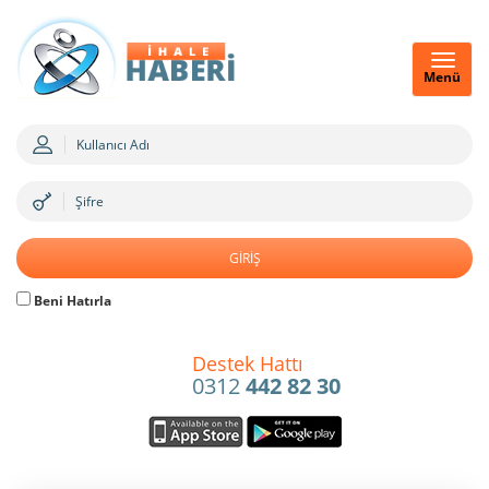
Menü
Beni Hatırla
Destek Hattı
0312
442 82 30