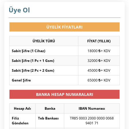
Üye Ol
ÜYELİK FİYATLARI
ÜYELİK TÜRÜ
FİYAT (YILLIK)
Sabit Şifre (1 Cihaz)
18000
+ KDV
Sabit Şifre (1 Pc + 1 Gsm)
32000
+ KDV
Sabit Şifre (2 Pc + 2 Gsm)
45000
+ KDV
Genel Şifre
65000
+ KDV
BANKA HESAP NUMARALARI
Hesap Adı
Banka
IBAN Numarası
Filiz
Teb Bankası
TR85 0003 2000 0000 0068
Göndelen
9401 71