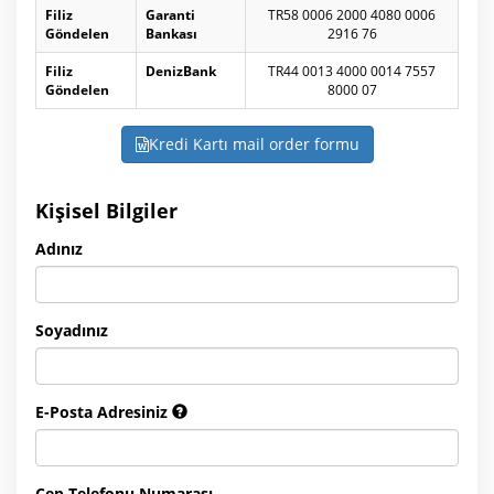
Filiz
Garanti
TR58 0006 2000 4080 0006
Göndelen
Bankası
2916 76
Filiz
DenizBank
TR44 0013 4000 0014 7557
Göndelen
8000 07
Kredi Kartı mail order formu
Kişisel Bilgiler
Adınız
Soyadınız
E-Posta Adresiniz
Cep Telefonu Numarası