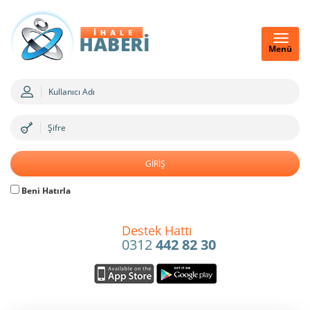
Menü
Beni Hatırla
Destek Hattı
0312
442 82 30