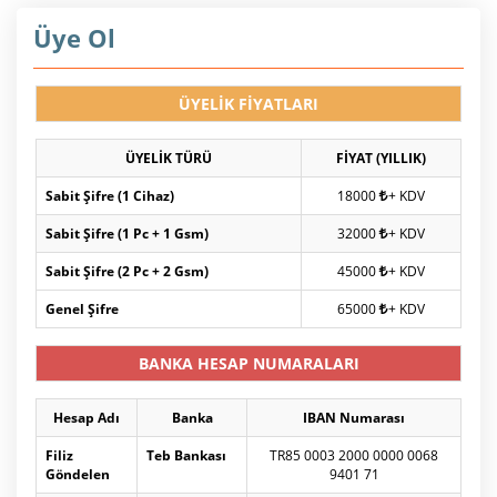
Üye Ol
ÜYELİK FİYATLARI
ÜYELİK TÜRÜ
FİYAT (YILLIK)
Sabit Şifre (1 Cihaz)
18000
+ KDV
Sabit Şifre (1 Pc + 1 Gsm)
32000
+ KDV
Sabit Şifre (2 Pc + 2 Gsm)
45000
+ KDV
Genel Şifre
65000
+ KDV
BANKA HESAP NUMARALARI
Hesap Adı
Banka
IBAN Numarası
Filiz
Teb Bankası
TR85 0003 2000 0000 0068
Göndelen
9401 71