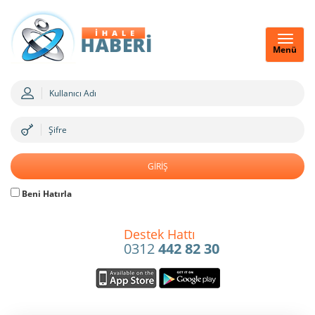
Menü
Beni Hatırla
Destek Hattı
0312
442 82 30