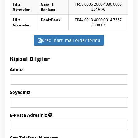
Filiz
Garanti
TR58 0006 2000 4080 0006
Göndelen
Bankası
2916 76
Filiz
DenizBank
TR44 0013 4000 0014 7557
Göndelen
8000 07
Kredi Kartı mail order formu
Kişisel Bilgiler
Adınız
Soyadınız
E-Posta Adresiniz
Cep Telefonu Numarası