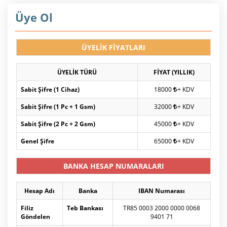
Üye Ol
ÜYELİK FİYATLARI
ÜYELİK TÜRÜ
FİYAT (YILLIK)
Sabit Şifre (1 Cihaz)
18000
+ KDV
Sabit Şifre (1 Pc + 1 Gsm)
32000
+ KDV
Sabit Şifre (2 Pc + 2 Gsm)
45000
+ KDV
Genel Şifre
65000
+ KDV
BANKA HESAP NUMARALARI
Hesap Adı
Banka
IBAN Numarası
Filiz
Teb Bankası
TR85 0003 2000 0000 0068
Göndelen
9401 71