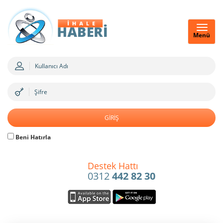
Menü
Beni Hatırla
Destek Hattı
0312
442 82 30