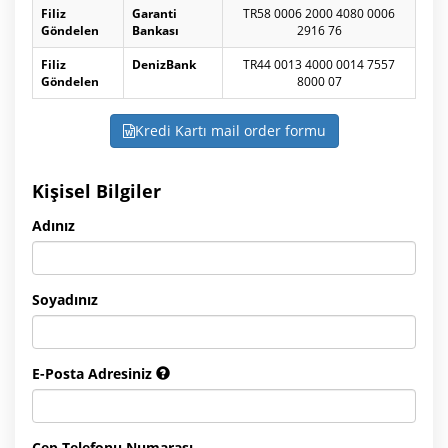
Filiz
Garanti
TR58 0006 2000 4080 0006
Göndelen
Bankası
2916 76
Filiz
DenizBank
TR44 0013 4000 0014 7557
Göndelen
8000 07
Kredi Kartı mail order formu
Kişisel Bilgiler
Adınız
Soyadınız
E-Posta Adresiniz
Cep Telefonu Numarası