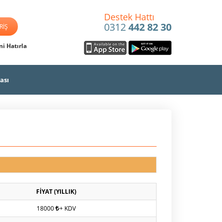
Destek Hattı
0312
442 82 30
i Hatırla
ası
FİYAT (YILLIK)
18000
+ KDV