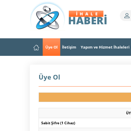
Üye Ol
İletişim
Yapım ve Hizmet İhaleleri
Üye Ol
ÜY
Sabit Şifre (1 Cihaz)