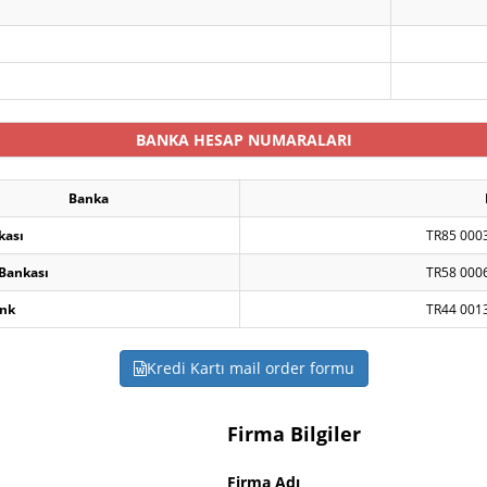
BANKA HESAP NUMARALARI
Banka
kası
TR85 000
 Bankası
TR58 000
nk
TR44 001
Kredi Kartı mail order formu
Firma Bilgiler
Firma Adı