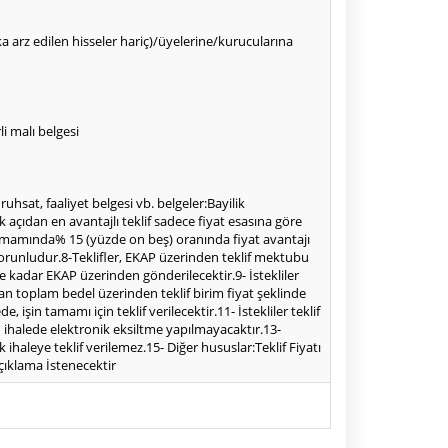
alka arz edilen hisseler hariç)/üyelerine/kurucularına
i malı belgesi
 ruhsat, faaliyet belgesi vb. belgeler:Bayilik
k açıdan en avantajlı teklif sadece fiyat esasına göre
nin tamamında% 15 (yüzde on beş) oranında fiyat avantajı
zorunludur.8-Teklifler, EKAP üzerinden teklif mektubu
ine kadar EKAP üzerinden gönderilecektir.9- İstekliler
lunan toplam bedel üzerinden teklif birim fiyat şeklinde
işin tamamı için teklif verilecektir.11- İstekliler teklif
 ihalede elektronik eksiltme yapılmayacaktır.13-
 ihaleye teklif verilemez.15- Diğer hususlar:Teklif Fiyatı
çıklama İstenecektir