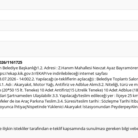
2026/1161725
n Belediye Başkanlığı1.2. Adresi : Z.Hanım Mahallesi Nevzat Ayaz Bayramören
s://ekap.kik.gov.tr/EKAP/ve indirilebileceği internet sayfası
13.07.2026 - 14:002.2. Yapılacağı (e-tekliflerin açılacağı) : Belediye Toplantı Sal
.1. Adı : Akaryakıt, Motor Yağı, Antifiriz ve Adblue Alımı3.2. Niteliği, türü ve 
(20*50 15 lt. Teneke) 10 Adet Antifiriz(15 Litrelik Teneke) 10 Adet Adblue (18 
i Şartnameden Ulaşılabilir.3.3. Yapılacağı/teslim edileceği yer : İlçeye 25 
er de ise Araç Parkına Teslim.3.4. Süresi/teslim tarihi : Sözleşme Tarihi İti
oyunca İhtiyaçNispetinde Yüklenici Akaryakıt İstasyonundan PeyderpeyAlınac
e ilişkin istekliler tarafından e-teklif kapsamında sunulması gereken bilgi vebelg