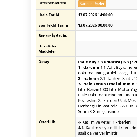
İnternet Adresi
Sadece Üyeler
İhale Tarihi
13.07.2026 14:00:00
Son Teklif Tarihi
13.07.2026 00:00:00
Benzer İş Grubu
Düzeltilen
Maddeler
Detay
İhale Kayıt Numarası (İKN) : 
1- İdarenin
1.1. Adı : Bayramöre
dokümanının görülebileceği : http
2- İhalenin
2.1. Tarih ve Saati : 
3- İhale konusu mal alımının
3
Litre Benzin1000 Litre Motor Yağı 
İhale Dokümanı İçindeBulunan İdar
PeyTeslim, 25 km den Uzak Mesafel
Herhangi Bir Saatinde 365 Gün B
Sonra 3 Gün İçerisinde
Yeterlilik
4- Katılım ve yeterlik kriterleri:
4.1.
Katılım ve yeterlik kriterlerin
aşağıda yer verilmiştir: