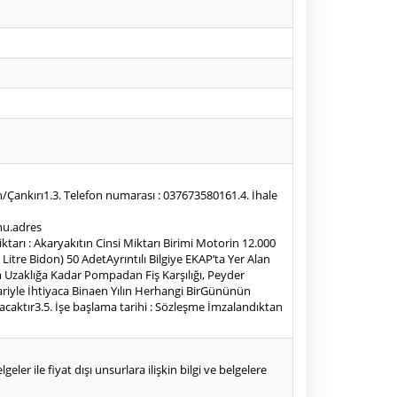
/Çankırı1.3. Telefon numarası : 037673580161.4. İhale
onu.adres
miktarı : Akaryakıtın Cinsi Miktarı Birimi Motorin 12.000
Litre Bidon) 50 AdetAyrıntılı Bilgiye EKAP’ta Yer Alan
km Uzaklığa Kadar Pompadan Fiş Karşılığı, Peyder
bariyle İhtiyaca Binaen Yılın Herhangi BirGününün
aktır3.5. İşe başlama tarihi : Sözleşme İmzalandıktan
eler ile fiyat dışı unsurlara ilişkin bilgi ve belgelere