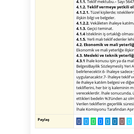
4.1.1.
Teklif mektubu.– Sayı 5647
4.1.2. Teklif vermeye yetkili 
4.1.2.1.
Tüzel kişilerde; isteklile
ilişkin bilgi ve belgeler.
4.1.2.2.
Vekâleten ihaleye katılma 
4.1.3.
Geçici teminat.
4.1.4
İsteklinin iş ortaklığı olmas
4.1.5.
Yerli malı teklif edenler le
4.2. Ekonomik ve mali yeterliğe
Ekonomik ve mali yeterliğe ilişkin 
4.3. Mesleki ve teknik yeterliğ
4.3.1
İhale konusu işin ya da malın 
BelgesiBayilik Sözleşmesiİş Yeri 
belirlenecektir.6- İhaleye sadece 
uygulanacaktır.7- İhaleye teklif
ile ihaleye katılım belgesi ve diğ
tekliflerini, her bir iş kaleminin
vereceklerdir. İhale sonucunda, üz
ettikleri bedelin %3’ünden az ol
Verilen tekliflerin geçerlilik sür
İhale Komisyonu Tarafından Aşır
Paylaş