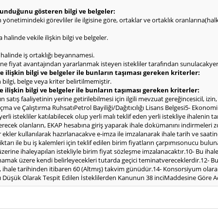
olunduğunu gösteren bilgi ve belgeler:
rin yönetimindeki görevliler ile ilgisine göre, ortaklar ve ortaklık oranlarına(h
halinde vekile ilişkin bilgi ve belgeler.
ı halinde iş ortaklığı beyannamesi.
hine fiyat avantajından yararlanmak isteyen istekliler tarafından sunulacakyerl
 ilişkin bilgi ve belgeler ile bunların taşıması gereken kriterler:
bilgi, belge veya kriter belirtilmemiştir.
e ilişkin bilgi ve belgeler ile bunların taşıması gereken kriterler:
satış faaliyetinin yerine getirilebilmesi için ilgili mevzuat gereğincesicil, izin,
Açma ve Çalıştırma RuhsatıPetrol Bayiliği/Dağıtıcılığı Lisans Belgesi5- Ekonomi
yerli istekliler katılabilecek olup yerli malı teklif eden yerli istekliye ihale
 verecek olanların, EKAP hesabına giriş yaparak ihale dokümanını indirmeleri 
er ekler kullanılarak hazırlanacakve e-imza ile imzalanarak ihale tarih ve saat
 miktarı ile bu iş kalemleri için teklif edilen birim fiyatların çarpımısonucu bu
erine ihaleyapılan istekliyle birim fiyat sözleşme imzalanacaktır.10- Bu ihalede, 
mamak üzere kendi belirleyecekleri tutarda geçici teminatvereceklerdir.12- Bu
esi, ihale tarihinden itibaren 60 (Altmış) takvim günüdür.14- Konsorsiyum olarak
ı Düşük Olarak Tespit Edilen İsteklilerden Kanunun 38 inciMaddesine Göre A