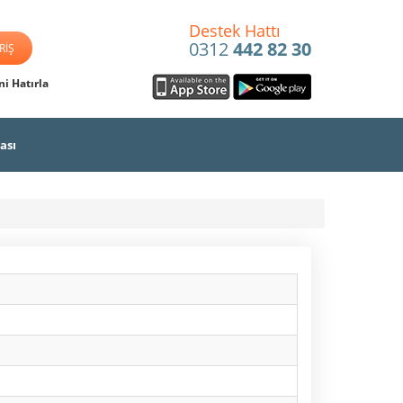
Destek Hattı
0312
442 82 30
i Hatırla
ası