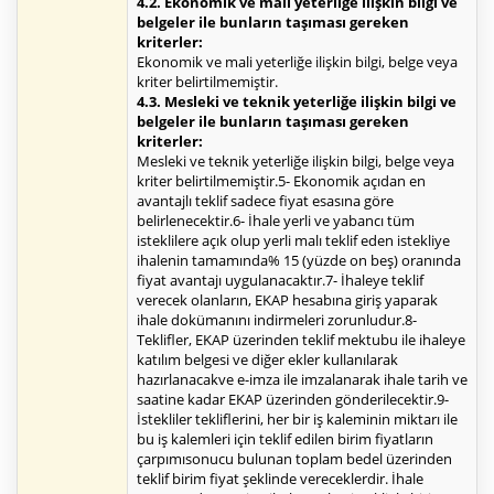
4.2. Ekonomik ve mali yeterliğe ilişkin bilgi ve
belgeler ile bunların taşıması gereken
kriterler:
Ekonomik ve mali yeterliğe ilişkin bilgi, belge veya
kriter belirtilmemiştir.
4.3. Mesleki ve teknik yeterliğe ilişkin bilgi ve
belgeler ile bunların taşıması gereken
kriterler:
Mesleki ve teknik yeterliğe ilişkin bilgi, belge veya
kriter belirtilmemiştir.5- Ekonomik açıdan en
avantajlı teklif sadece fiyat esasına göre
belirlenecektir.6- İhale yerli ve yabancı tüm
isteklilere açık olup yerli malı teklif eden istekliye
ihalenin tamamında% 15 (yüzde on beş) oranında
fiyat avantajı uygulanacaktır.7- İhaleye teklif
verecek olanların, EKAP hesabına giriş yaparak
ihale dokümanını indirmeleri zorunludur.8-
Teklifler, EKAP üzerinden teklif mektubu ile ihaleye
katılım belgesi ve diğer ekler kullanılarak
hazırlanacakve e-imza ile imzalanarak ihale tarih ve
saatine kadar EKAP üzerinden gönderilecektir.9-
İstekliler tekliflerini, her bir iş kaleminin miktarı ile
bu iş kalemleri için teklif edilen birim fiyatların
çarpımısonucu bulunan toplam bedel üzerinden
teklif birim fiyat şeklinde vereceklerdir. İhale