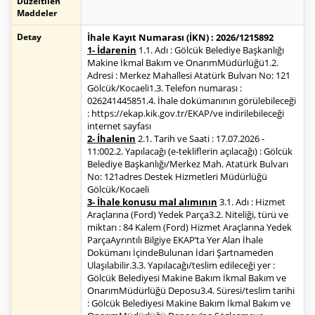
Düzeltilen
Maddeler
Detay
İhale Kayıt Numarası (İKN) : 2026/1215892
1- İdarenin
1.1. Adı : Gölcük Belediye Başkanlığı
Makine İkmal Bakım ve OnarımMüdürlüğü1.2.
Adresi : Merkez Mahallesi Atatürk Bulvarı No: 121
Gölcük/Kocaeli1.3. Telefon numarası :
026241445851.4. İhale dokümanının görülebileceği
: https://ekap.kik.gov.tr/EKAP/ve indirilebileceği
internet sayfası
2- İhalenin
2.1. Tarih ve Saati : 17.07.2026 -
11:002.2. Yapılacağı (e-tekliflerin açılacağı) : Gölcük
Belediye Başkanlığı/Merkez Mah. Atatürk Bulvarı
No: 121adres Destek Hizmetleri Müdürlüğü
Gölcük/Kocaeli
3- İhale konusu mal alımının
3.1. Adı : Hizmet
Araçlarına (Ford) Yedek Parça3.2. Niteliği, türü ve
miktarı : 84 Kalem (Ford) Hizmet Araçlarına Yedek
ParçaAyrıntılı Bilgiye EKAP’ta Yer Alan İhale
Dokümanı İçindeBulunan İdari Şartnameden
Ulaşılabilir.3.3. Yapılacağı/teslim edileceği yer :
Gölcük Belediyesi Makine Bakım İkmal Bakım ve
OnarımMüdürlüğü Deposu3.4. Süresi/teslim tarihi
: Gölcük Belediyesi Makine Bakım İkmal Bakım ve