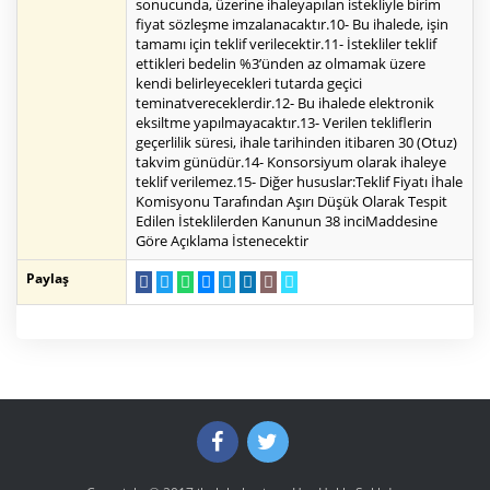
sonucunda, üzerine ihaleyapılan istekliyle birim
fiyat sözleşme imzalanacaktır.10- Bu ihalede, işin
tamamı için teklif verilecektir.11- İstekliler teklif
ettikleri bedelin %3’ünden az olmamak üzere
kendi belirleyecekleri tutarda geçici
teminatvereceklerdir.12- Bu ihalede elektronik
eksiltme yapılmayacaktır.13- Verilen tekliflerin
geçerlilik süresi, ihale tarihinden itibaren 30 (Otuz)
takvim günüdür.14- Konsorsiyum olarak ihaleye
teklif verilemez.15- Diğer hususlar:Teklif Fiyatı İhale
Komisyonu Tarafından Aşırı Düşük Olarak Tespit
Edilen İsteklilerden Kanunun 38 inciMaddesine
Göre Açıklama İstenecektir
Paylaş