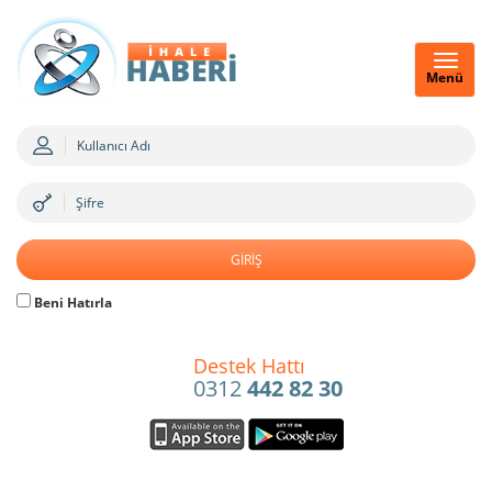
Menü
Beni Hatırla
Destek Hattı
0312
442 82 30