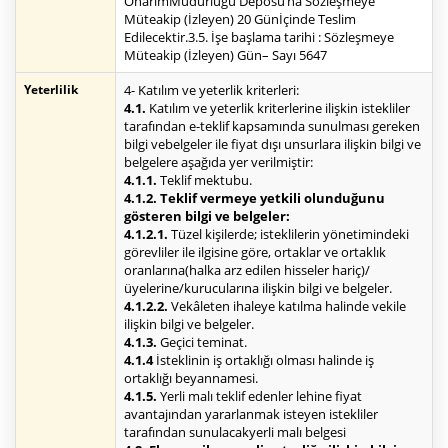
OnarımMüdürlüğü Deposu’na Sözleşmeye
Müteakip (İzleyen) 20 Günİçinde Teslim
Edilecektir.3.5. İşe başlama tarihi : Sözleşmeye
Müteakip (İzleyen) Gün– Sayı 5647
Yeterlilik
4- Katılım ve yeterlik kriterleri:
4.1.
Katılım ve yeterlik kriterlerine ilişkin istekliler
tarafından e-teklif kapsamında sunulması gereken
bilgi vebelgeler ile fiyat dışı unsurlara ilişkin bilgi ve
belgelere aşağıda yer verilmiştir:
4.1.1.
Teklif mektubu.
4.1.2. Teklif vermeye yetkili olunduğunu
gösteren bilgi ve belgeler:
4.1.2.1.
Tüzel kişilerde; isteklilerin yönetimindeki
görevliler ile ilgisine göre, ortaklar ve ortaklık
oranlarına(halka arz edilen hisseler hariç)/
üyelerine/kurucularına ilişkin bilgi ve belgeler.
4.1.2.2.
Vekâleten ihaleye katılma halinde vekile
ilişkin bilgi ve belgeler.
4.1.3.
Geçici teminat.
4.1.4
İsteklinin iş ortaklığı olması halinde iş
ortaklığı beyannamesi.
4.1.5.
Yerli malı teklif edenler lehine fiyat
avantajından yararlanmak isteyen istekliler
tarafından sunulacakyerli malı belgesi