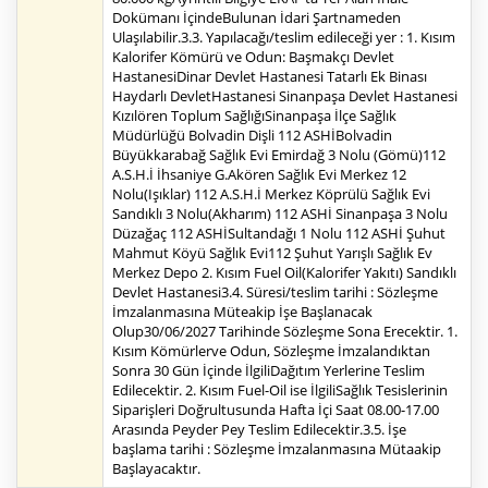
Dokümanı İçindeBulunan İdari Şartnameden
Ulaşılabilir.3.3. Yapılacağı/teslim edileceği yer : 1. Kısım
Kalorifer Kömürü ve Odun: Başmakçı Devlet
HastanesiDinar Devlet Hastanesi Tatarlı Ek Binası
Haydarlı DevletHastanesi Sinanpaşa Devlet Hastanesi
Kızılören Toplum SağlığıSinanpaşa İlçe Sağlık
Müdürlüğü Bolvadin Dişli 112 ASHİBolvadin
Büyükkarabağ Sağlık Evi Emirdağ 3 Nolu (Gömü)112
A.S.H.İ İhsaniye G.Akören Sağlık Evi Merkez 12
Nolu(Işıklar) 112 A.S.H.İ Merkez Köprülü Sağlık Evi
Sandıklı 3 Nolu(Akharım) 112 ASHİ Sinanpaşa 3 Nolu
Düzağaç 112 ASHİSultandağı 1 Nolu 112 ASHİ Şuhut
Mahmut Köyü Sağlık Evi112 Şuhut Yarışlı Sağlık Ev
Merkez Depo 2. Kısım Fuel Oil(Kalorifer Yakıtı) Sandıklı
Devlet Hastanesi3.4. Süresi/teslim tarihi : Sözleşme
İmzalanmasına Müteakip İşe Başlanacak
Olup30/06/2027 Tarihinde Sözleşme Sona Erecektir. 1.
Kısım Kömürlerve Odun, Sözleşme İmzalandıktan
Sonra 30 Gün İçinde İlgiliDağıtım Yerlerine Teslim
Edilecektir. 2. Kısım Fuel-Oil ise İlgiliSağlık Tesislerinin
Siparişleri Doğrultusunda Hafta İçi Saat 08.00-17.00
Arasında Peyder Pey Teslim Edilecektir.3.5. İşe
başlama tarihi : Sözleşme İmzalanmasına Mütaakip
Başlayacaktır.