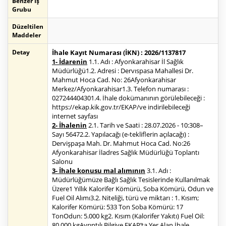
Benzer İş
Grubu
Düzeltilen
Maddeler
Detay
İhale Kayıt Numarası (İKN) : 2026/1137817
1- İdarenin
1.1. Adı : Afyonkarahisar İl Sağlık
Müdürlüğü1.2. Adresi : Dervıspasa Mahallesi Dr.
Mahmut Hoca Cad. No: 26Afyonkarahisar
Merkez/Afyonkarahisar1.3. Telefon numarası :
027244404301.4. İhale dokümanının görülebileceği :
https://ekap.kik.gov.tr/EKAP/ve indirilebileceği
internet sayfası
2- İhalenin
2.1. Tarih ve Saati : 28.07.2026 - 10:308–
Sayı 56472.2. Yapılacağı (e-tekliflerin açılacağı) :
Dervişpaşa Mah. Dr. Mahmut Hoca Cad. No:26
Afyonkarahisar İladres Sağlık Müdürlüğü Toplantı
Salonu
3- İhale konusu mal alımının
3.1. Adı :
Müdürlüğümüze Bağlı Sağlık Tesislerinde Kullanılmak
Üzere1 Yıllık Kalorifer Kömürü, Soba Kömürü, Odun ve
Fuel Oil Alımı3.2. Niteliği, türü ve miktarı : 1. Kısım;
Kalorifer Kömürü: 533 Ton Soba Kömürü: 17
TonOdun: 5.000 kg2. Kısım (Kalorifer Yakıtı) Fuel Oil:
80.000 kgAyrıntılı Bilgiye EKAP’ta Yer Alan İhale