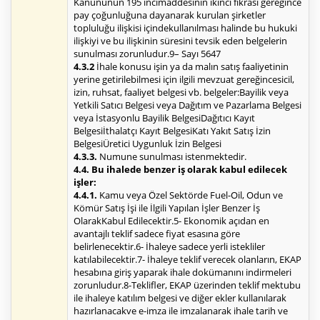
Kanununun 195 incimaddesinin ikinci fıkrası gereğince
pay çoğunluğuna dayanarak kurulan şirketler
topluluğu ilişkisi içindekullanılması halinde bu hukuki
ilişkiyi ve bu ilişkinin süresini tevsik eden belgelerin
sunulması zorunludur.9– Sayı 5647
4.3.2
İhale konusu işin ya da malın satış faaliyetinin
yerine getirilebilmesi için ilgili mevzuat gereğincesicil,
izin, ruhsat, faaliyet belgesi vb. belgeler:Bayilik veya
Yetkili Satıcı Belgesi veya Dağıtım ve Pazarlama Belgesi
veya İstasyonlu Bayilik BelgesiDağıtıcı Kayıt
Belgesiİthalatçı Kayıt BelgesiKatı Yakıt Satış İzin
BelgesiÜretici Uygunluk İzin Belgesi
4.3.3.
Numune sunulması istenmektedir.
4.4. Bu ihalede benzer iş olarak kabul edilecek
işler:
4.4.1.
Kamu veya Özel Sektörde Fuel-Oil, Odun ve
Kömür Satış İşi ile İlgili Yapılan İşler Benzer İş
OlarakKabul Edilecektir.5- Ekonomik açıdan en
avantajlı teklif sadece fiyat esasına göre
belirlenecektir.6- İhaleye sadece yerli istekliler
katılabilecektir.7- İhaleye teklif verecek olanların, EKAP
hesabına giriş yaparak ihale dokümanını indirmeleri
zorunludur.8-Teklifler, EKAP üzerinden teklif mektubu
ile ihaleye katılım belgesi ve diğer ekler kullanılarak
hazırlanacakve e-imza ile imzalanarak ihale tarih ve