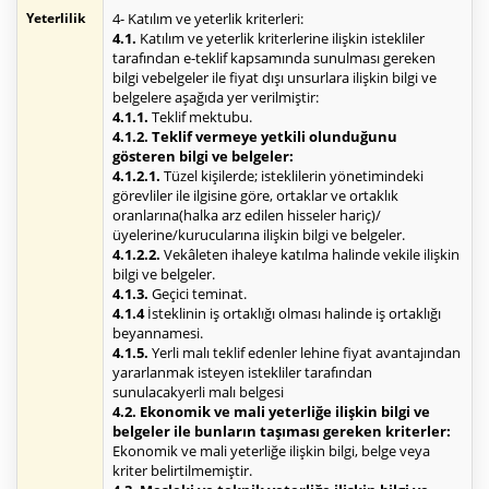
Yeterlilik
4- Katılım ve yeterlik kriterleri:
4.1.
Katılım ve yeterlik kriterlerine ilişkin istekliler
tarafından e-teklif kapsamında sunulması gereken
bilgi vebelgeler ile fiyat dışı unsurlara ilişkin bilgi ve
belgelere aşağıda yer verilmiştir:
4.1.1.
Teklif mektubu.
4.1.2. Teklif vermeye yetkili olunduğunu
gösteren bilgi ve belgeler:
4.1.2.1.
Tüzel kişilerde; isteklilerin yönetimindeki
görevliler ile ilgisine göre, ortaklar ve ortaklık
oranlarına(halka arz edilen hisseler hariç)/
üyelerine/kurucularına ilişkin bilgi ve belgeler.
4.1.2.2.
Vekâleten ihaleye katılma halinde vekile ilişkin
bilgi ve belgeler.
4.1.3.
Geçici teminat.
4.1.4
İsteklinin iş ortaklığı olması halinde iş ortaklığı
beyannamesi.
4.1.5.
Yerli malı teklif edenler lehine fiyat avantajından
yararlanmak isteyen istekliler tarafından
sunulacakyerli malı belgesi
4.2. Ekonomik ve mali yeterliğe ilişkin bilgi ve
belgeler ile bunların taşıması gereken kriterler:
Ekonomik ve mali yeterliğe ilişkin bilgi, belge veya
kriter belirtilmemiştir.