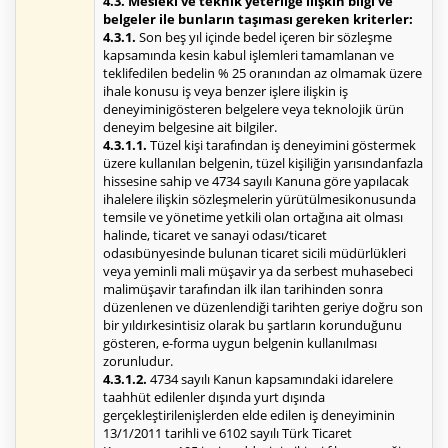
4.3. Mesleki ve teknik yeterliğe ilişkin bilgi ve
belgeler ile bunların taşıması gereken kriterler:
4.3.1.
Son beş yıl içinde bedel içeren bir sözleşme
kapsamında kesin kabul işlemleri tamamlanan ve
teklifedilen bedelin % 25 oranından az olmamak üzere
ihale konusu iş veya benzer işlere ilişkin iş
deneyiminigösteren belgelere veya teknolojik ürün
deneyim belgesine ait bilgiler.
4.3.1.1.
Tüzel kişi tarafından iş deneyimini göstermek
üzere kullanılan belgenin, tüzel kişiliğin yarısındanfazla
hissesine sahip ve 4734 sayılı Kanuna göre yapılacak
ihalelere ilişkin sözleşmelerin yürütülmesikonusunda
temsile ve yönetime yetkili olan ortağına ait olması
halinde, ticaret ve sanayi odası/ticaret
odasıbünyesinde bulunan ticaret sicili müdürlükleri
veya yeminli mali müşavir ya da serbest muhasebeci
malimüşavir tarafından ilk ilan tarihinden sonra
düzenlenen ve düzenlendiği tarihten geriye doğru son
bir yıldırkesintisiz olarak bu şartların korunduğunu
gösteren, e-forma uygun belgenin kullanılması
zorunludur.
4.3.1.2.
4734 sayılı Kanun kapsamındaki idarelere
taahhüt edilenler dışında yurt dışında
gerçekleştirilenişlerden elde edilen iş deneyiminin
13/1/2011 tarihli ve 6102 sayılı Türk Ticaret