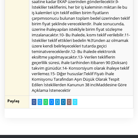
saatine kadar EKAP üzerinden gönderilecektir.9-
İstekliler tekliflerini, her bir iş kaleminin miktarı ile bu
iş kalemleri için teklif edilen birim fiyatların
çarpımısonucu bulunan toplam bedel üzerinden teklif
birim fiyat şeklinde vereceklerdir. İhale sonucunda,
üzerine ihaleyapılan istekliyle birim fiyat sözleşme
imzalanacaktır.10- Bu ihalede, kısmı teklif verilebilir.11-
İstekliler teklif ettikleri bedelin %3’ünden az olmamak
üzere kendi belirleyecekleri tutarda geçici
teminatvereceklerdir.12- Bu ihalede elektronik
eksiltme yapılmayacaktır.13- Verilen tekliflerin
geçerlilik süresi, ihale tarihinden itibaren 90 (Doksan)
takvim günüdür.14- Konsorsiyum olarak ihaleye teklif
verilemez.15- Diğer hususlar:Teklif Fiyatı İhale
Komisyonu Tarafından Aşırı Düşük Olarak Tespit
Edilen İsteklilerden Kanunun 38 inciMaddesine Göre
Açıklama İstenecektir
Paylaş