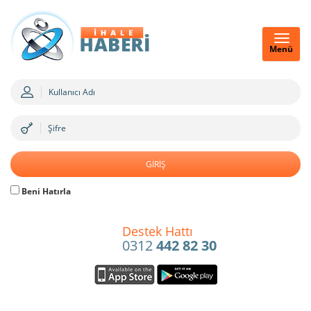
Menü
Beni Hatırla
Destek Hattı
0312
442 82 30