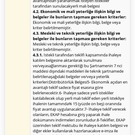
avantajından yararlanmak isteyen istekliler
tarafından sunulacakyerli malı belgesi
4.2. Ekonomik ve mali yeterliğe ilişkin bilgi ve
belgeler ile bunların taşıması gereken kriterler:
Ekonomik ve mali yeterliğe ilişkin bilgi, belge veya
kriter belirtilmemiştir.
4.3. Mesleki ve teknik yeterliğe ilişkin bilgi ve
belgeler ile bunların taşıması gereken kriterler:
Mesleki ve teknik yeterliğe ilişkin bilgi, belge veya
kriter belirtilmemiştir.
4.3.1.
İstekli tarafından teklifi kapsamında ihaleye
katılım belgesine aktarılarak sunulması
ve/veyasağlanması gerektiği bu Şartnamenin 7 nci
maddesi dışındaki maddeleri ile teknik şartnamede
belirtilenaşağıdaki belgeler ve/veya yeterlik
kriterleri:Distribütörlük Belgesi5- Ekonomik açıdan en
avantajlı teklif sadece fiyat esasına göre
belirlenecektir.6- İhaleye sadece yerli istekliler
katılabilecek olup yerli malı teklif eden yerli istekliye
ihalenin tamamında% 15 (yüzde on beş) oranında
fiyat avantajı uygulanacaktır.7- İhaleye teklif verecek
olanların, EKAP hesabına giriş yaparak ihale
dokümanını indirmeleri zorunludur.8-Teklifler, EKAP
üzerinden teklif mektubu ile ihaleye katılım belgesi ve
diğer ekler kullanılarak hazırlanacakve e-imza ile