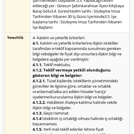
Şartnameden Ulaşılabilir.3.3. Yapılacağı/teslim
edileceği yer : Giresun Şebinkarahisar İlçesi Kılıçkaya
Baraj Gölü3.4. Süresi/teslim tarihi : Sözleşme İmza
Tarihinden İtibaren 30 İş Günü İçerisinde3.5. İşe
başlama tarihi : Sözleşme İmza Tarihinden İtibaren
İşe Başlanır.
Yeterlilik
4- Katılım ve yeterlik kriterleri:
4.1.
Katılım ve yeterlik kriterlerine ilişkin istekliler
tarafından e-teklif kapsamında sunulması gereken
bilgi vebelgeler ile fiyat dışı unsurlara ilişkin bilgi ve
belgelere aşağıda yer verilmiştir:
4.1.1.
Teklif mektubu.
4.1.2. Teklif vermeye yetkili olunduğunu
gösteren bilgi ve belgeler:
4.1.2.1.
Tüzel kişilerde; isteklilerin yönetimindeki
görevliler ile ilgisine göre, ortaklar ve ortaklık
oranlarına(halka arz edilen hisseler hariç)/
üyelerine/kurucularına ilişkin bilgi ve belgeler.
4.1.2.2.
Vekâleten ihaleye katılma halinde vekile
ilişkin bilgi ve belgeler.
4.1.3.
Geçici teminat.
4.1.4
İsteklinin iş ortaklığı olması halinde iş ortaklığı
beyannamesi.
4.1.5.
Yerli malı teklif edenler lehine fiyat