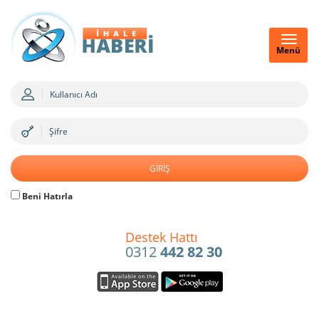
Menü
Beni Hatırla
Destek Hattı
0312
442 82 30