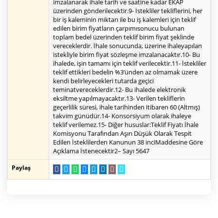
imzalanarak ihale tarih ve saatine kadar EKAP
üzerinden gönderilecektir.9- İstekliler tekliflerini, her
bir iş kaleminin miktarı ile bu iş kalemleri için teklif
edilen birim fiyatların çarpımısonucu bulunan
toplam bedel üzerinden teklif birim fiyat şeklinde
vereceklerdir. İhale sonucunda, üzerine ihaleyapılan
istekliyle birim fiyat sözleşme imzalanacaktır.10- Bu
ihalede, işin tamamı için teklif verilecektir.11- İstekliler
teklif ettikleri bedelin %3’ünden az olmamak üzere
kendi belirleyecekleri tutarda geçici
teminatvereceklerdir.12- Bu ihalede elektronik
eksiltme yapılmayacaktır.13- Verilen tekliflerin
geçerlilik süresi, ihale tarihinden itibaren 60 (Altmış)
takvim günüdür.14- Konsorsiyum olarak ihaleye
teklif verilemez.15- Diğer hususlar:Teklif Fiyatı İhale
Komisyonu Tarafından Aşırı Düşük Olarak Tespit
Edilen İsteklilerden Kanunun 38 inciMaddesine Göre
Açıklama İstenecektir2– Sayı 5647
Paylaş