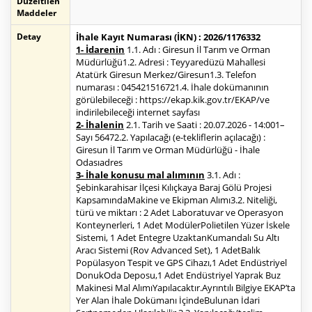
Düzeltilen
Maddeler
Detay
İhale Kayıt Numarası (İKN) : 2026/1176332
1- İdarenin
1.1. Adı : Giresun İl Tarım ve Orman
Müdürlüğü1.2. Adresi : Teyyaredüzü Mahallesi
Atatürk Giresun Merkez/Giresun1.3. Telefon
numarası : 045421516721.4. İhale dokümanının
görülebileceği : https://ekap.kik.gov.tr/EKAP/ve
indirilebileceği internet sayfası
2- İhalenin
2.1. Tarih ve Saati : 20.07.2026 - 14:001–
Sayı 56472.2. Yapılacağı (e-tekliflerin açılacağı) :
Giresun İl Tarım ve Orman Müdürlüğü - İhale
Odasıadres
3- İhale konusu mal alımının
3.1. Adı :
Şebinkarahisar İlçesi Kılıçkaya Baraj Gölü Projesi
KapsamındaMakine ve Ekipman Alımı3.2. Niteliği,
türü ve miktarı : 2 Adet Laboratuvar ve Operasyon
Konteynerleri, 1 Adet ModülerPolietilen Yüzer İskele
Sistemi, 1 Adet Entegre UzaktanKumandalı Su Altı
Aracı Sistemi (Rov Advanced Set), 1 AdetBalık
Popülasyon Tespit ve GPS Cihazı,1 Adet Endüstriyel
DonukOda Deposu,1 Adet Endüstriyel Yaprak Buz
Makinesi Mal AlımıYapılacaktır.Ayrıntılı Bilgiye EKAP’ta
Yer Alan İhale Dokümanı İçindeBulunan İdari