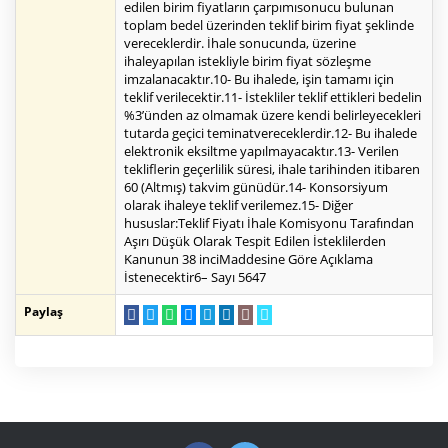
edilen birim fiyatların çarpımısonucu bulunan
toplam bedel üzerinden teklif birim fiyat şeklinde
vereceklerdir. İhale sonucunda, üzerine
ihaleyapılan istekliyle birim fiyat sözleşme
imzalanacaktır.10- Bu ihalede, işin tamamı için
teklif verilecektir.11- İstekliler teklif ettikleri bedelin
%3’ünden az olmamak üzere kendi belirleyecekleri
tutarda geçici teminatvereceklerdir.12- Bu ihalede
elektronik eksiltme yapılmayacaktır.13- Verilen
tekliflerin geçerlilik süresi, ihale tarihinden itibaren
60 (Altmış) takvim günüdür.14- Konsorsiyum
olarak ihaleye teklif verilemez.15- Diğer
hususlar:Teklif Fiyatı İhale Komisyonu Tarafından
Aşırı Düşük Olarak Tespit Edilen İsteklilerden
Kanunun 38 inciMaddesine Göre Açıklama
İstenecektir6– Sayı 5647
Paylaş