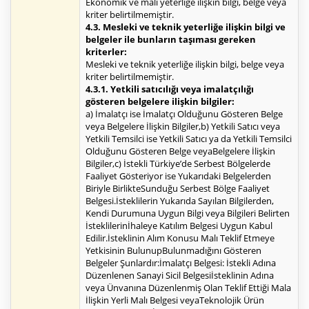
Ekonomik ve mali yeterliğe ilişkin bilgi, belge veya
kriter belirtilmemiştir.
4.3. Mesleki ve teknik yeterliğe ilişkin bilgi ve
belgeler ile bunların taşıması gereken
kriterler:
Mesleki ve teknik yeterliğe ilişkin bilgi, belge veya
kriter belirtilmemiştir.
4.3.1. Yetkili satıcılığı veya imalatçılığı
gösteren belgelere ilişkin bilgiler:
a) İmalatçı ise İmalatçı Olduğunu Gösteren Belge
veya Belgelere İlişkin Bilgiler,b) Yetkili Satıcı veya
Yetkili Temsilci ise Yetkili Satıcı ya da Yetkili Temsilci
Olduğunu Gösteren Belge veyaBelgelere İlişkin
Bilgiler,c) İstekli Türkiye’de Serbest Bölgelerde
Faaliyet Gösteriyor ise Yukarıdaki Belgelerden
Biriyle BirlikteSunduğu Serbest Bölge Faaliyet
Belgesi.İsteklilerin Yukarıda Sayılan Bilgilerden,
Kendi Durumuna Uygun Bilgi veya Bilgileri Belirten
İsteklilerinİhaleye Katılım Belgesi Uygun Kabul
Edilir.İsteklinin Alım Konusu Malı Teklif Etmeye
Yetkisinin BulunupBulunmadığını Gösteren
Belgeler Şunlardır:İmalatçı Belgesi: İstekli Adına
Düzenlenen Sanayi Sicil Belgesiİsteklinin Adına
veya Ünvanına Düzenlenmiş Olan Teklif Ettiği Mala
İlişkin Yerli Malı Belgesi veyaTeknolojik Ürün