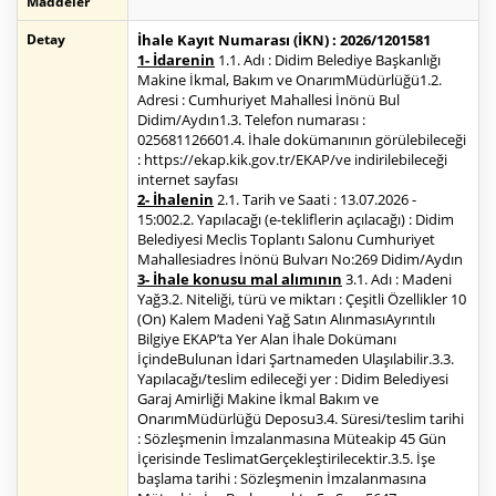
Maddeler
Detay
İhale Kayıt Numarası (İKN) : 2026/1201581
1- İdarenin
1.1. Adı : Didim Belediye Başkanlığı
Makine İkmal, Bakım ve OnarımMüdürlüğü1.2.
Adresi : Cumhuriyet Mahallesi İnönü Bul
Didim/Aydın1.3. Telefon numarası :
025681126601.4. İhale dokümanının görülebileceği
: https://ekap.kik.gov.tr/EKAP/ve indirilebileceği
internet sayfası
2- İhalenin
2.1. Tarih ve Saati : 13.07.2026 -
15:002.2. Yapılacağı (e-tekliflerin açılacağı) : Didim
Belediyesi Meclis Toplantı Salonu Cumhuriyet
Mahallesiadres İnönü Bulvarı No:269 Didim/Aydın
3- İhale konusu mal alımının
3.1. Adı : Madeni
Yağ3.2. Niteliği, türü ve miktarı : Çeşitli Özellikler 10
(On) Kalem Madeni Yağ Satın AlınmasıAyrıntılı
Bilgiye EKAP’ta Yer Alan İhale Dokümanı
İçindeBulunan İdari Şartnameden Ulaşılabilir.3.3.
Yapılacağı/teslim edileceği yer : Didim Belediyesi
Garaj Amirliği Makine İkmal Bakım ve
OnarımMüdürlüğü Deposu3.4. Süresi/teslim tarihi
: Sözleşmenin İmzalanmasına Müteakip 45 Gün
İçerisinde TeslimatGerçekleştirilecektir.3.5. İşe
başlama tarihi : Sözleşmenin İmzalanmasına