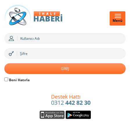
Menü
Beni Hatırla
Destek Hattı
0312
442 82 30