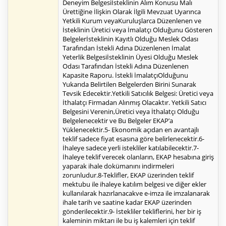
Deneyim Belgesiİsteklinin Alım Konusu Malı
Ürettiğine İlişkin Olarak İlgili Mevzuat Uyarınca
Yetkili Kurum veyaKuruluşlarca Düzenlenen ve
İsteklinin Üretici veya İmalatçı Olduğunu Gösteren
Belgelerİsteklinin Kayıtlı Olduğu Meslek Odası
Tarafından İstekli Adına Düzenlenen İmalat
Yeterlik Belgesiİsteklinin Üyesi Olduğu Meslek
Odası Tarafından İstekli Adına Düzenlenen
Kapasite Raporu. İstekli İmalatçıOlduğunu
Yukarıda Belirtilen Belgelerden Birini Sunarak
Tevsik Edecektir.Yetkili Satıcılık Belgesi: Üretici veya
İthalatçı Firmadan Alınmış Olacaktır. Yetkili Satıcı
Belgesini Verenin,Üretici veya İthalatçı Olduğu
Belgelenecektir ve Bu Belgeler EKAP’a
Yüklenecektir.5- Ekonomik açıdan en avantajlı
teklif sadece fiyat esasına göre belirlenecektir.6-
İhaleye sadece yerli istekliler katılabilecektir.7-
İhaleye teklif verecek olanların, EKAP hesabına giriş
yaparak ihale dokümanını indirmeleri
zorunludur.8-Teklifler, EKAP üzerinden teklif
mektubu ile ihaleye katılım belgesi ve diğer ekler
kullanılarak hazırlanacakve e-imza ile imzalanarak
ihale tarih ve saatine kadar EKAP üzerinden
gönderilecektir.9- İstekliler tekliflerini, her bir iş
kaleminin miktarı ile bu iş kalemleri için teklif