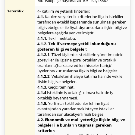
Müteakip İşe Başlanacaktır.5– Sayı 5647
Yeterlilik
4- Katılım ve yeterlik kriterleri:
4.1.
Katılım ve yeterlik kriterlerine ilişkin istekliler
tarafından e-teklif kapsamında sunulması gereken
bilgi vebelgeler ile fiyat dışı unsurlara ilişkin bilgi ve
belgelere aşağıda yer verilmiştir:
4.1.1.
Teklif mektubu.
4.1.2. Teklif vermeye yetkili olunduğunu
gösteren bilgi ve belgeler:
4.1.2.1.
Tüzel kişilerde; isteklilerin yönetimindeki
görevliler ile ilgisine göre, ortaklar ve ortaklık
oranlarına(halka arz edilen hisseler hariç)/
üyelerine/kurucularına ilişkin bilgi ve belgeler.
4.1.2.2.
Vekâleten ihaleye katılma halinde vekile
ilişkin bilgi ve belgeler.
4.1.3.
Geçici teminat.
4.1.4
İsteklinin iş ortaklığı olması halinde iş
ortaklığı beyannamesi.
4.1.5.
Yerli malı teklif edenler lehine fiyat
avantajından yararlanmak isteyen istekliler
tarafından sunulacakyerli malı belgesi
4.2. Ekonomik ve mali yeterliğe ilişkin bilgi ve
belgeler ile bunların taşıması gereken
kriterler: