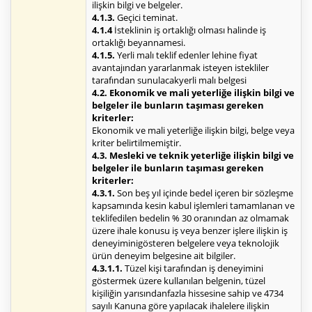
ilişkin bilgi ve belgeler.
4.1.3.
Geçici teminat.
4.1.4
İsteklinin iş ortaklığı olması halinde iş
ortaklığı beyannamesi.
4.1.5.
Yerli malı teklif edenler lehine fiyat
avantajından yararlanmak isteyen istekliler
tarafından sunulacakyerli malı belgesi
4.2. Ekonomik ve mali yeterliğe ilişkin bilgi ve
belgeler ile bunların taşıması gereken
kriterler:
Ekonomik ve mali yeterliğe ilişkin bilgi, belge veya
kriter belirtilmemiştir.
4.3. Mesleki ve teknik yeterliğe ilişkin bilgi ve
belgeler ile bunların taşıması gereken
kriterler:
4.3.1.
Son beş yıl içinde bedel içeren bir sözleşme
kapsamında kesin kabul işlemleri tamamlanan ve
teklifedilen bedelin % 30 oranından az olmamak
üzere ihale konusu iş veya benzer işlere ilişkin iş
deneyiminigösteren belgelere veya teknolojik
ürün deneyim belgesine ait bilgiler.
4.3.1.1.
Tüzel kişi tarafından iş deneyimini
göstermek üzere kullanılan belgenin, tüzel
kişiliğin yarısındanfazla hissesine sahip ve 4734
sayılı Kanuna göre yapılacak ihalelere ilişkin