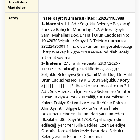
Düzeltilen
Maddeler
Detay
İhale Kayıt Numarası (İKN) : 2026/1165988
1- İdarenin
1.1. Adı : Selçuklu Belediye Başkanlığı
Park ve Bahçeler Müdürlüğü1.2. Adresi : Şeyh
Şamil Mahallesi Doç. Dr Halil Ürün Cadddesi No:
19 42070Selçuklu/Konya1.3. Telefon numarası :
33222436001.4. İhale dokümanının görülebileceği
: https://ekap.kik.gov.tr/EKAP/ve indirilebileceği
internet sayfası
2- İhalenin
2.1. Tarih ve Saati : 28.07.2026 -
11:002.2. Yapılacağı (e-tekliflerin açılacağı) :
Selçuklu Belediyesi Şeyh Şamil Mah. Doç. Dr. Halil
Ürün Cad.adres No. 19 K: 3 D: 31 Selçuklu / Kony
a)
||||||||||||
3- İhale konusu mal alımının
3.1.
Adı : Süs Havuzları İçin Fıskiye Sistemi ve Aeratör
Yüzer Fıskiye Alımı3.2. Niteliği, türü ve miktarı : 5
Kalem Fıskiye Sistemi ve Aeratör Yüzer Fıskiye
AlımıAyrıntılı Bilgiye EKAP’ta Yer Alan İhale
Dokümanı İçindeBulunan İdari Şartnameden
Ulaşılabilir.06– Sayı 56473.3. Yapılacağı/teslim
edileceği yer : Yeni Sille Caddesi Üzeri Belediye
Otobüs Hareket MerkeziArkasındaki Selçuklu
Belediyesi’nin Fidanlık Deposuna