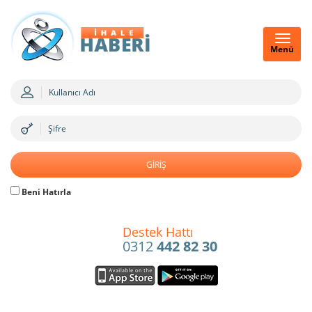
Menü
Beni Hatırla
Destek Hattı
0312
442 82 30