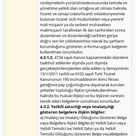
sözleşmelerin yürütülmesikonusunda temsile ve
yönetime yetkili olan ortağına ait olması halinde,
ticaret ve sanayi odası/ticaret odasıbünyesinde
bulunan ticaret sicili müdürlükleri veya yeminli
mali müşavir ya da serbest muhasebeci
malimüşavir tarafından ilk ilan tarihinden sonra
düzenlenen ve düzenlendiği tarihten geriye
doğru son bir yıldırkesintisiz olarak bu şartların
korunduğunu gösteren, e-forma uygun belgenin
kullanılması zorunludur.
4.3.1.2.
4734 sayılı Kanun kapsamındaki idarelere
taahhüt edilenler dışında yurt dışında
gerçekleştirilenişlerden elde edilen iş deneyiminin
13/1/2011 tarihli ve 6102 sayılı Türk Ticaret
Kanununun 195 incimaddesinin ikinci fıkrası
gereğince pay çoğunluğuna dayanarak kurulan
şirketler topluluğu ilişkisi içindekullanılması
halinde bu hukuki ilişkiyi ve bu ilişkinin süresini
tevsik eden belgelerin sunulması zorunludur.
4.3.2. Yetkili satıcılığı veya imalatçılığı
gösteren belgelere ilişkin bilgiler:
a) İmalatçı ise İmalatçı Olduğunu Gösteren Belge
veya Belgelere İlişkin Bilgiler,b) Yetkili Satıcı veya
Yetkili Temsilci ise Yetkili Satıcı ya da Yetkili
Temsilci Olduğunu Gösteren Belge veyaBelgelere