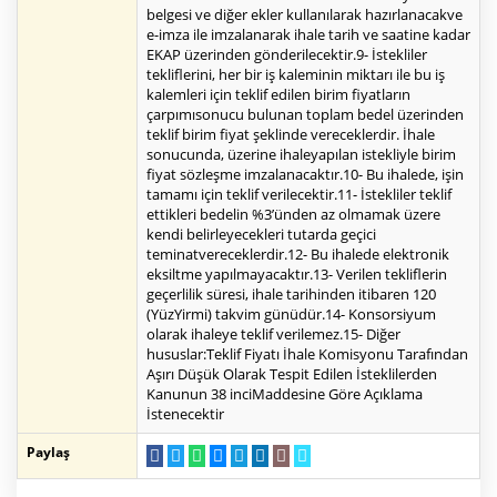
belgesi ve diğer ekler kullanılarak hazırlanacakve
e-imza ile imzalanarak ihale tarih ve saatine kadar
EKAP üzerinden gönderilecektir.9- İstekliler
tekliflerini, her bir iş kaleminin miktarı ile bu iş
kalemleri için teklif edilen birim fiyatların
çarpımısonucu bulunan toplam bedel üzerinden
teklif birim fiyat şeklinde vereceklerdir. İhale
sonucunda, üzerine ihaleyapılan istekliyle birim
fiyat sözleşme imzalanacaktır.10- Bu ihalede, işin
tamamı için teklif verilecektir.11- İstekliler teklif
ettikleri bedelin %3’ünden az olmamak üzere
kendi belirleyecekleri tutarda geçici
teminatvereceklerdir.12- Bu ihalede elektronik
eksiltme yapılmayacaktır.13- Verilen tekliflerin
geçerlilik süresi, ihale tarihinden itibaren 120
(YüzYirmi) takvim günüdür.14- Konsorsiyum
olarak ihaleye teklif verilemez.15- Diğer
hususlar:Teklif Fiyatı İhale Komisyonu Tarafından
Aşırı Düşük Olarak Tespit Edilen İsteklilerden
Kanunun 38 inciMaddesine Göre Açıklama
İstenecektir
Paylaş