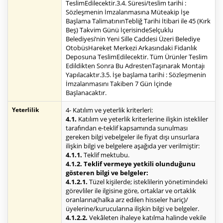
TeslimEdilecektir.3.4. Süresi/teslim tarihi :
Sözleşmenin İmzalanmasına Müteakip İşe
Başlama TalimatınınTebliğ Tarihi İtibari ile 45 (Kırk
Beş) Takvim Günü İçerisindeSelçuklu
Belediyesi’nin Yeni Sille Caddesi Üzeri Belediye
OtobüsHareket Merkezi Arkasındaki Fidanlık
Deposuna TeslimEdilecektir. Tüm Ürünler Teslim
Edildikten Sonra Bu AdrestenTaşınarak Montajı
Yapılacaktır.3.5. İşe başlama tarihi : Sözleşmenin
İmzalanmasını Takiben 7 Gün İçinde
Başlanacaktır.
Yeterlilik
4- Katılım ve yeterlik kriterleri:
4.1.
Katılım ve yeterlik kriterlerine ilişkin istekliler
tarafından e-teklif kapsamında sunulması
gereken bilgi vebelgeler ile fiyat dışı unsurlara
ilişkin bilgi ve belgelere aşağıda yer verilmiştir:
4.1.1.
Teklif mektubu.
4.1.2. Teklif vermeye yetkili olunduğunu
gösteren bilgi ve belgeler:
4.1.2.1.
Tüzel kişilerde; isteklilerin yönetimindeki
görevliler ile ilgisine göre, ortaklar ve ortaklık
oranlarına(halka arz edilen hisseler hariç)/
üyelerine/kurucularına ilişkin bilgi ve belgeler.
4.1.2.2.
Vekâleten ihaleye katılma halinde vekile