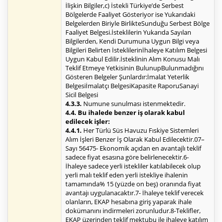
İlişkin Bilgiler,c) İstekli Türkiye’de Serbest
Bölgelerde Faaliyet Gösteriyor ise Yukarıdaki
Belgelerden Biriyle BirlikteSunduğu Serbest Bölge
Faaliyet Belgesi.İsteklilerin Yukarıda Sayılan
Bilgilerden, Kendi Durumuna Uygun Bilgi veya
Bilgileri Belirten İsteklilerinİhaleye Katılım Belgesi
Uygun Kabul Edilir.İsteklinin Alım Konusu Malı
Teklif Etmeye Yetkisinin BulunupBulunmadığını
Gösteren Belgeler Şunlardır:İmalat Yeterlik
Belgesiİmalatçı BelgesiKapasite RaporuSanayi
Sicil Belgesi
4.3.3.
Numune sunulması istenmektedir.
4.4. Bu ihalede benzer iş olarak kabul
edilecek işler:
4.4.1.
Her Türlü Süs Havuzu Fıskiye Sistemleri
Alım İşleri Benzer İş Olarak Kabul Edilecektir.07–
Sayı 56475- Ekonomik açıdan en avantajlı teklif
sadece fiyat esasına göre belirlenecektir.6-
İhaleye sadece yerli istekliler katılabilecek olup
yerli malı teklif eden yerli istekliye ihalenin
tamamında% 15 (yüzde on beş) oranında fiyat
avantajı uygulanacaktır.7- İhaleye teklif verecek
olanların, EKAP hesabına giriş yaparak ihale
dokümanını indirmeleri zorunludur.8-Teklifler,
EKAP üzerinden teklif mektubu ile ihaleye katılım