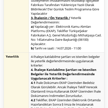
Sözleşmenin İmzalanmasını Müteakip İlgiliŞeker
Fabrikası Tarafından Yükleniciye Yazılı Olarak
Bildirilecek15’er Günlük Teslim Programına Göre
Yapılacaktır
3- İhalenin / Ön Yeterlik /
Yeterlik
Değerlendirmesinin:
a)
Yapılacağı yer : Elektronik Kamu Alımları
Platformu (EKAP), Teklifler TürkiyeŞeker
Fabrikaları A.Ş. Genel Müdürlüğü Mithatpaşa Cad.
No: 14Satınalma Daire Başkanlığı (06100)
Açılacaktır.
b)
Tarihi ve saati : 14.07.2026 - 11:00
Yeterlilik
4-İhaleye katılabilme şartları ve istenilen belgeler
ile yeterlik değerlendirmesinde uygulanacak
kriterler:
4. İhaleye Katılabilme Şartları ve İstenilen
Belgeler ile Yeterlik Değerlendirmesinde
Uygulanacak Kriterler :
4.1
İhale Dokümanı EKAP Üzerinden Bedelsiz
Olarak Görülebilir. Ancak İhaleye Teklif Verecek
OlanlarınE-İmza Kullanarak EKAP Üzerinden İhale
Dokümanını İndirmeleri Zorunludur.
4.2
Teklifler, EKAP Üzerinden Elektronik Ortamda
Hazırlandıktan Sonra E-İmza ile İmzalanarak