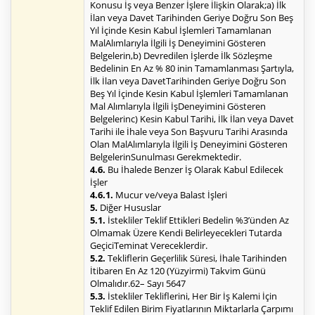
Konusu İş veya Benzer İşlere İlişkin Olarak;a) İlk
İlan veya Davet Tarihinden Geriye Doğru Son Beş
Yıl İçinde Kesin Kabul İşlemleri Tamamlanan
MalAlımlarıyla İlgili İş Deneyimini Gösteren
Belgelerin,b) Devredilen İşlerde İlk Sözleşme
Bedelinin En Az % 80 inin Tamamlanması Şartıyla,
İlk İlan veya DavetTarihinden Geriye Doğru Son
Beş Yıl İçinde Kesin Kabul İşlemleri Tamamlanan
Mal Alımlarıyla İlgili İşDeneyimini Gösteren
Belgelerinc) Kesin Kabul Tarihi, İlk İlan veya Davet
Tarihi ile İhale veya Son Başvuru Tarihi Arasında
Olan MalAlımlarıyla İlgili İş Deneyimini Gösteren
BelgelerinSunulması Gerekmektedir.
4.6.
Bu İhalede Benzer İş Olarak Kabul Edilecek
İşler
4.6.1.
Mucur ve/veya Balast İşleri
5.
Diğer Hususlar
5.1.
İstekliler Teklif Ettikleri Bedelin %3’ünden Az
Olmamak Üzere Kendi Belirleyecekleri Tutarda
GeçiciTeminat Vereceklerdir.
5.2.
Tekliflerin Geçerlilik Süresi, İhale Tarihinden
İtibaren En Az 120 (Yüzyirmi) Takvim Günü
Olmalıdır.62– Sayı 5647
5.3.
İstekliler Tekliflerini, Her Bir İş Kalemi İçin
Teklif Edilen Birim Fiyatlarının Miktarlarla Çarpımı