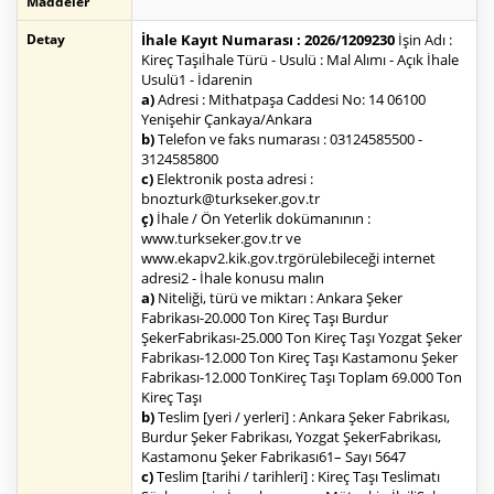
Maddeler
Detay
İhale Kayıt Numarası : 2026/1209230
İşin Adı :
Kireç Taşıİhale Türü - Usulü : Mal Alımı - Açık İhale
Usulü1 - İdarenin
a)
Adresi : Mithatpaşa Caddesi No: 14 06100
Yenişehir Çankaya/Ankara
b)
Telefon ve faks numarası : 03124585500 -
3124585800
c)
Elektronik posta adresi :
bnozturk@turkseker.gov.tr
ç)
İhale / Ön Yeterlik dokümanının :
www.turkseker.gov.tr ve
www.ekapv2.kik.gov.trgörülebileceği internet
adresi2 - İhale konusu malın
a)
Niteliği, türü ve miktarı : Ankara Şeker
Fabrikası-20.000 Ton Kireç Taşı Burdur
ŞekerFabrikası-25.000 Ton Kireç Taşı Yozgat Şeker
Fabrikası-12.000 Ton Kireç Taşı Kastamonu Şeker
Fabrikası-12.000 TonKireç Taşı Toplam 69.000 Ton
Kireç Taşı
b)
Teslim [yeri / yerleri] : Ankara Şeker Fabrikası,
Burdur Şeker Fabrikası, Yozgat ŞekerFabrikası,
Kastamonu Şeker Fabrikası61– Sayı 5647
c)
Teslim [tarihi / tarihleri] : Kireç Taşı Teslimatı