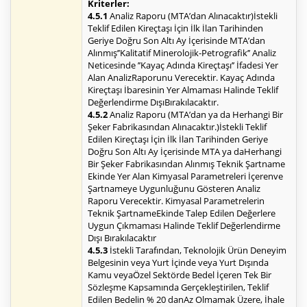
Kriterler:
4.5.1
Analiz Raporu (MTA’dan Alınacaktır)İstekli
Teklif Edilen Kireçtaşı İçin İlk İlan Tarihinden
Geriye Doğru Son Altı Ay İçerisinde MTA’dan
Alınmış’’Kalitatif Minerolojik-Petrografik’’ Analiz
Neticesinde ’’Kayaç Adında Kireçtaşı’’ İfadesi Yer
Alan AnalizRaporunu Verecektir. Kayaç Adında
Kireçtaşı İbaresinin Yer Almaması Halinde Teklif
Değerlendirme DışıBırakılacaktır.
4.5.2
Analiz Raporu (MTA’dan ya da Herhangi Bir
Şeker Fabrikasından Alınacaktır.)İstekli Teklif
Edilen Kireçtaşı İçin İlk İlan Tarihinden Geriye
Doğru Son Altı Ay İçerisinde MTA ya daHerhangi
Bir Şeker Fabrikasından Alınmış Teknik Şartname
Ekinde Yer Alan Kimyasal Parametreleri İçerenve
Şartnameye Uygunluğunu Gösteren Analiz
Raporu Verecektir. Kimyasal Parametrelerin
Teknik ŞartnameEkinde Talep Edilen Değerlere
Uygun Çıkmaması Halinde Teklif Değerlendirme
Dışı Bırakılacaktır
4.5.3
İstekli Tarafından, Teknolojik Ürün Deneyim
Belgesinin veya Yurt İçinde veya Yurt Dışında
Kamu veyaÖzel Sektörde Bedel İçeren Tek Bir
Sözleşme Kapsamında Gerçekleştirilen, Teklif
Edilen Bedelin % 20 danAz Olmamak Üzere, İhale