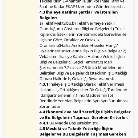
Teklifeİlişkin E-Anahtar ile Birlikte İhale Tarih ve
Saatine Kadar EKAP Üzerinden Gönderilecektir.
4.3 İhaleye Katılma Şartları ve İstenilen
Belgeler:
a) Teklif Mektubu.b) Teklif Vermeye Yetkili
Olunduğunu Gösteren Bilgi ve Belgeler:1) Tüzel
Kişilerde; İsteklilerin Yönetimindeki Görevliler ile
İlgisine Göre, Ortaklar ve Ortaklık
Oranlarına(Halka Arz Edilen Hisseler Hariç)/
Üyelerine/Kurucularına İlişkin Bilgi ve Belgeler.2)
Vekâleten İhaleye Katılma Halinde Vekile İlişkin
Bilgi ve Belgeler.c) Geçici Teminat.ç) İdari
Şartnamenin 7.2 nci ve 7.3 üncü Maddelerinde
Belirtilen Bilgi ve Belgeler.d) İsteklinin İş Ortaklığı
Olması Halinde İş Ortaklığı Beyannamesi.
4.3.1
İhaleye İş Ortaklığı Olarak Teklif Verilmesi
Halinde, İş Ortaklığının Her Bir Ortağı Tarafından
İdariŞartnamenin 7.1 inci Maddesinin (b)
Bendinde Yer Alan Belgelerin Ayrı Ayrı Sunulması
Zorunludur.
4.4 Ekonomik ve Mali Yeterliğe İlişkin Belgeler
ve Bu Belgelerin Taşıması Gereken Kriterler:
4.4.1
Bu Madde Boş Bırakılmıştır.
4.5 Mesleki ve Teknik Yeterliğe İlişkin
Belgeler ve Bu Belgelerin Taşıması Gereken