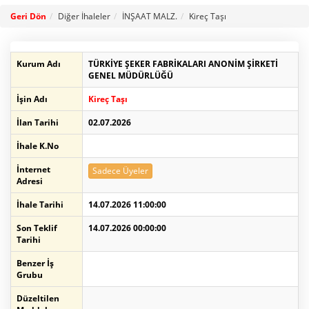
Geri Dön
Diğer İhaleler
İNŞAAT MALZ.
Kireç Taşı
Kurum Adı
TÜRKİYE ŞEKER FABRİKALARI ANONİM ŞİRKETİ
GENEL MÜDÜRLÜĞÜ
İşin Adı
Kireç Taşı
İlan Tarihi
02.07.2026
İhale K.No
İnternet
Sadece Üyeler
Adresi
İhale Tarihi
14.07.2026 11:00:00
Son Teklif
14.07.2026 00:00:00
Tarihi
Benzer İş
Grubu
Düzeltilen