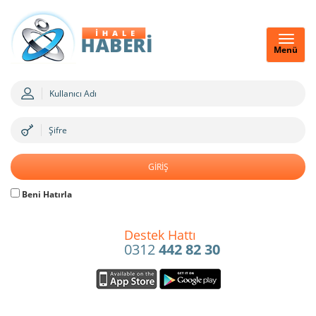
Menü
Beni Hatırla
Destek Hattı
0312
442 82 30