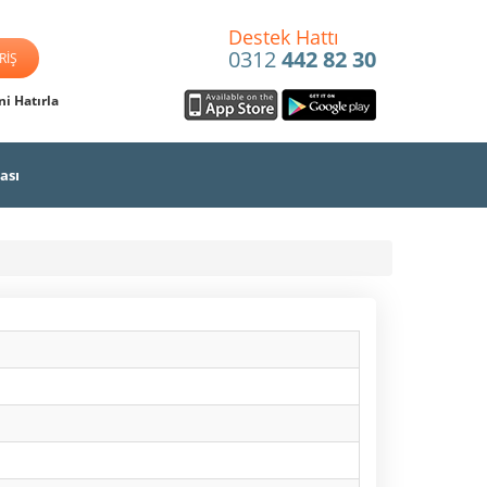
Destek Hattı
0312
442 82 30
i Hatırla
ası