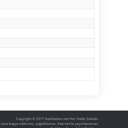
Copyright © 2017
ihalehaberi.net
Her Hakkı Saklıdır.
ahi olsa kopya edilemez, çoğaltılamaz, İnternet'te yayımlanamaz.