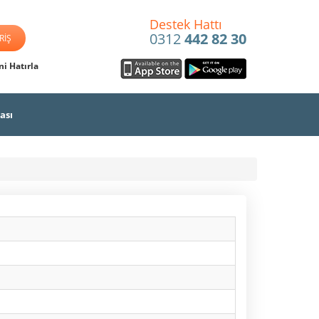
Destek Hattı
0312
442 82 30
i Hatırla
ası