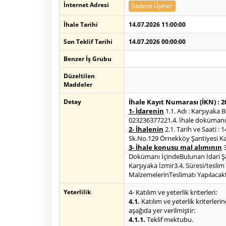
İnternet Adresi
Sadece Üyeler
İhale Tarihi
14.07.2026 11:00:00
Son Teklif Tarihi
14.07.2026 00:00:00
Benzer İş Grubu
Düzeltilen
Maddeler
Detay
İhale Kayıt Numarası (İKN) : 
1- İdarenin
1.1. Adı : Karşıyaka
023236377221.4. İhale dokümanının
2- İhalenin
2.1. Tarih ve Saati :
Sk.No.129 Örnekköy Şantiyesi Ka
3- İhale konusu mal alımının
3
Dokümanı İçindeBulunan İdari Şar
Karşıyaka İzmir3.4. Süresi/tesli
MalzemelerinTeslimatı Yapılacakt
Yeterlilik
4- Katılım ve yeterlik kriterleri:
4.1.
Katılım ve yeterlik kriterlerin
aşağıda yer verilmiştir:
4.1.1.
Teklif mektubu.