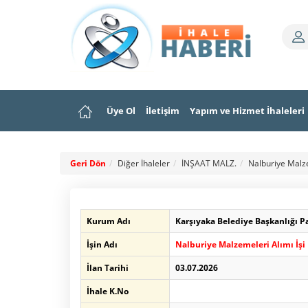
Üye Ol
İletişim
Yapım ve Hizmet İhaleleri
Geri Dön
Diğer İhaleler
İNŞAAT MALZ.
Nalburiye Malze
Kurum Adı
Karşıyaka Belediye Başkanlığı 
İşin Adı
Nalburiye Malzemeleri Alımı İşi
İlan Tarihi
03.07.2026
İhale K.No