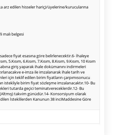
alka arz edilen hisseler hariç)/üyelerine/kurucularına
i malı belgesi
f sadece fiyat esasına göre belirlenecektir.6- İhaleye
Kısım, 5.Kısım, 6.Kısım, 7.Kısım, 8.Kısım, 9.Kısım, 10 Kısım
sabına giriş yaparak ihale dokümanını indirmeleri
zırlanacakve e-imza ile imzalanarak ihale tarih ve
mleri için teklif edilen birim fiyatların çarpımısonucu
n istekliyle birim fiyat sözleşme imzalanacaktır.10- Bu
ecekleri tutarda geçici teminatvereceklerdir.12- Bu
 60 (Altmış) takvim günüdür.14- Konsorsiyum olarak
t Edilen İsteklilerden Kanunun 38 inciMaddesine Göre