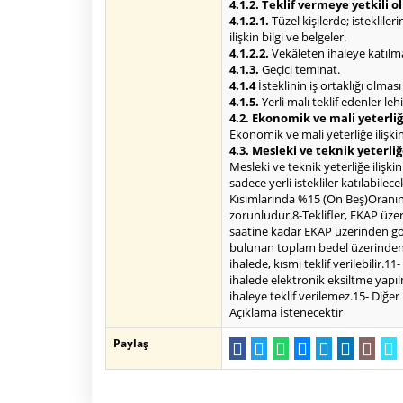
4.1.2. Teklif vermeye yetkili 
4.1.2.1.
Tüzel kişilerde; isteklile
ilişkin bilgi ve belgeler.
4.1.2.2.
Vekâleten ihaleye katılma 
4.1.3.
Geçici teminat.
4.1.4
İsteklinin iş ortaklığı olmas
4.1.5.
Yerli malı teklif edenler le
4.2. Ekonomik ve mali yeterliğe
Ekonomik ve mali yeterliğe ilişkin 
4.3. Mesleki ve teknik yeterliğ
Mesleki ve teknik yeterliğe ilişki
sadece yerli istekliler katılabilece
Kısımlarında %15 (On Beş)Oranınd
zorunludur.8-Teklifler, EKAP üzer
saatine kadar EKAP üzerinden gönder
bulunan toplam bedel üzerinden te
ihalede, kısmı teklif verilebilir.
ihalede elektronik eksiltme yapıl
ihaleye teklif verilemez.15- Diğ
Açıklama İstenecektir
Paylaş