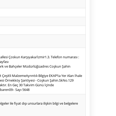
allesi Çoskun Karşıyaka/İzmir1.3. Telefon numarası :
ayfası
yesi Park ve Bahçeler Müdürlüğüadres Coşkun Şahin
et Çeşitli MalzemeAyrıntılı Bilgiye EKAP’ta Yer Alan İhale
iyesi Örnekköy Şantiyesi - Coşkun Şahin.SkNo.129
aktır. En Geç 30 Takvim Günü İçinde
tibaren09– Sayı 5648
eler ile fiyat dışı unsurlara ilişkin bilgi ve belgelere