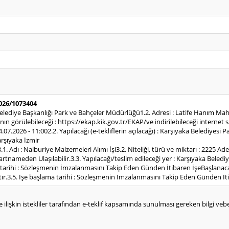
2026/1073404
 Belediye Başkanlığı Park ve Bahçeler Müdürlüğü1.2. Adresi : Latife Hanım Mah
 görülebileceği : https://ekap.kik.gov.tr/EKAP/ve indirilebileceği internet s
 14.07.2026 - 11:002.2. Yapılacağı (e-tekliflerin açılacağı) : Karşıyaka Beledi
rşıyaka İzmir
.1. Adı : Nalburiye Malzemeleri Alımı İşi3.2. Niteliği, türü ve miktarı : 2225 Ad
tnameden Ulaşılabilir.3.3. Yapılacağı/teslim edileceği yer : Karşıyaka Beled
m tarihi : Sözleşmenin İmzalanmasını Takip Eden Günden İtibaren İşeBaşlanac
ır.3.5. İşe başlama tarihi : Sözleşmenin İmzalanmasını Takip Eden Günden İ
e ilişkin istekliler tarafından e-teklif kapsamında sunulması gereken bilgi vebelg