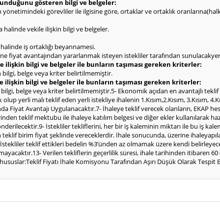
olunduğunu gösteren bilgi ve belgeler:
rin yönetimindeki görevliler ile ilgisine göre, ortaklar ve ortaklık oranlarına(h
halinde vekile ilişkin bilgi ve belgeler.
ı halinde iş ortaklığı beyannamesi.
hine fiyat avantajından yararlanmak isteyen istekliler tarafından sunulacakyerl
 ilişkin bilgi ve belgeler ile bunların taşıması gereken kriterler:
bilgi, belge veya kriter belirtilmemiştir.
e ilişkin bilgi ve belgeler ile bunların taşıması gereken kriterler:
n bilgi, belge veya kriter belirtilmemiştir.5- Ekonomik açıdan en avantajlı tekli
k olup yerli malı teklif eden yerli istekliye ihalenin 1.Kısım,2.Kısım, 3.Kısım, 4.
a Fiyat Avantajı Uygulanacaktır.7- İhaleye teklif verecek olanların, EKAP he
inden teklif mektubu ile ihaleye katılım belgesi ve diğer ekler kullanılarak ha
ilecektir.9- İstekliler tekliflerini, her bir iş kaleminin miktarı ile bu iş kale
klif birim fiyat şeklinde vereceklerdir. İhale sonucunda, üzerine ihaleyapıla
11- İstekliler teklif ettikleri bedelin %3’ünden az olmamak üzere kendi belirley
mayacaktır.13- Verilen tekliflerin geçerlilik süresi, ihale tarihinden itibaren
er hususlar:Teklif Fiyatı İhale Komisyonu Tarafından Aşırı Düşük Olarak Tespi