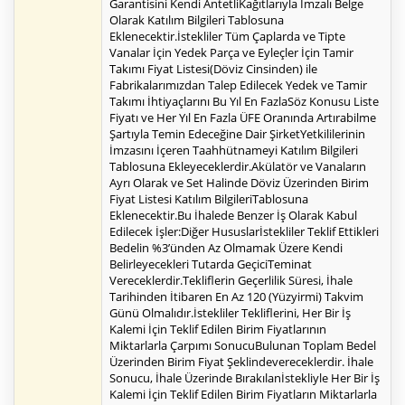
Garantisini Kendi AntetliKağıtlarıyla İmzalı Belge
Olarak Katılım Bilgileri Tablosuna
Eklenecektir.İstekliler Tüm Çaplarda ve Tipte
Vanalar İçin Yedek Parça ve Eyleçler İçin Tamir
Takımı Fiyat Listesi(Döviz Cinsinden) ile
Fabrikalarımızdan Talep Edilecek Yedek ve Tamir
Takımı İhtiyaçlarını Bu Yıl En FazlaSöz Konusu Liste
Fiyatı ve Her Yıl En Fazla ÜFE Oranında Artırabilme
Şartıyla Temin Edeceğine Dair ŞirketYetkililerinin
İmzasını İçeren Taahhütnameyi Katılım Bilgileri
Tablosuna Ekleyeceklerdir.Akülatör ve Vanaların
Ayrı Olarak ve Set Halinde Döviz Üzerinden Birim
Fiyat Listesi Katılım BilgileriTablosuna
Eklenecektir.Bu İhalede Benzer İş Olarak Kabul
Edilecek İşler:Diğer Hususlarİstekliler Teklif Ettikleri
Bedelin %3’ünden Az Olmamak Üzere Kendi
Belirleyecekleri Tutarda GeçiciTeminat
Vereceklerdir.Tekliflerin Geçerlilik Süresi, İhale
Tarihinden İtibaren En Az 120 (Yüzyirmi) Takvim
Günü Olmalıdır.İstekliler Tekliflerini, Her Bir İş
Kalemi İçin Teklif Edilen Birim Fiyatlarının
Miktarlarla Çarpımı SonucuBulunan Toplam Bedel
Üzerinden Birim Fiyat Şeklindevereceklerdir. İhale
Sonucu, İhale Üzerinde Bırakılanİstekliyle Her Bir İş
Kalemi İçin Teklif Edilen Birim Fiyatların Miktarlarla