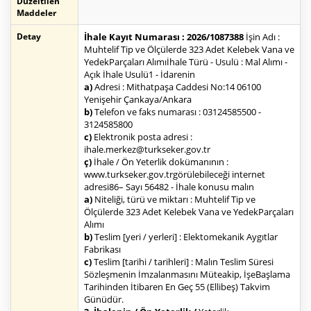
Düzeltilen
Maddeler
Detay
İhale Kayıt Numarası : 2026/1087388
İşin Adı :
Muhtelif Tip ve Ölçülerde 323 Adet Kelebek Vana ve
YedekParçaları Alımıİhale Türü - Usulü : Mal Alımı -
Açık İhale Usulü1 - İdarenin
a)
Adresi : Mithatpaşa Caddesi No:14 06100
Yenişehir Çankaya/Ankara
b)
Telefon ve faks numarası : 03124585500 -
3124585800
c)
Elektronik posta adresi :
ihale.merkez@turkseker.gov.tr
ç)
İhale / Ön Yeterlik dokümanının :
www.turkseker.gov.trgörülebileceği internet
adresi86– Sayı 56482 - İhale konusu malın
a)
Niteliği, türü ve miktarı : Muhtelif Tip ve
Ölçülerde 323 Adet Kelebek Vana ve YedekParçaları
Alımı
b)
Teslim [yeri / yerleri] : Elektomekanik Aygıtlar
Fabrikası
c)
Teslim [tarihi / tarihleri] : Malın Teslim Süresi
Sözleşmenin İmzalanmasını Müteakip, İşeBaşlama
Tarihinden İtibaren En Geç 55 (Ellibeş) Takvim
Günüdür.