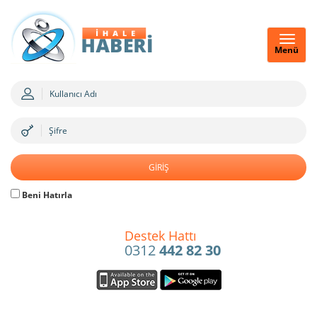
Menü
Beni Hatırla
Destek Hattı
0312
442 82 30