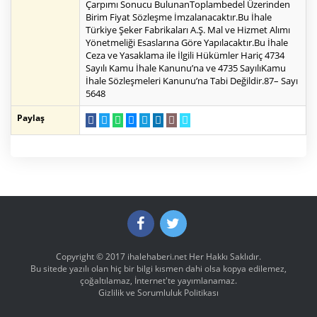
Çarpımı Sonucu BulunanToplambedel Üzerinden
Birim Fiyat Sözleşme İmzalanacaktır.Bu İhale
Türkiye Şeker Fabrikaları A.Ş. Mal ve Hizmet Alımı
Yönetmeliği Esaslarına Göre Yapılacaktır.Bu İhale
Ceza ve Yasaklama ile İlgili Hükümler Hariç 4734
Sayılı Kamu İhale Kanunu’na ve 4735 SayılıKamu
İhale Sözleşmeleri Kanunu’na Tabi Değildir.87– Sayı
5648
Paylaş
Copyright © 2017
ihalehaberi.net
Her Hakkı Saklıdır.
Bu sitede yazılı olan hiç bir bilgi kısmen dahi olsa kopya edilemez,
çoğaltılamaz, İnternet'te yayımlanamaz.
Gizlilik ve Sorumluluk Politikası