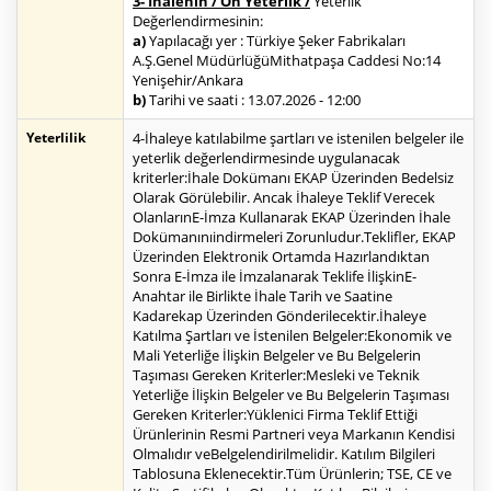
3- İhalenin / Ön Yeterlik /
Yeterlik
Değerlendirmesinin:
a)
Yapılacağı yer : Türkiye Şeker Fabrikaları
A.Ş.Genel MüdürlüğüMithatpaşa Caddesi No:14
Yenişehir/Ankara
b)
Tarihi ve saati : 13.07.2026 - 12:00
Yeterlilik
4-İhaleye katılabilme şartları ve istenilen belgeler ile
yeterlik değerlendirmesinde uygulanacak
kriterler:İhale Dokümanı EKAP Üzerinden Bedelsiz
Olarak Görülebilir. Ancak İhaleye Teklif Verecek
OlanlarınE-İmza Kullanarak EKAP Üzerinden İhale
Dokümanınıindirmeleri Zorunludur.Teklifler, EKAP
Üzerinden Elektronik Ortamda Hazırlandıktan
Sonra E-İmza ile İmzalanarak Teklife İlişkinE-
Anahtar ile Birlikte İhale Tarih ve Saatine
Kadarekap Üzerinden Gönderilecektir.İhaleye
Katılma Şartları ve İstenilen Belgeler:Ekonomik ve
Mali Yeterliğe İlişkin Belgeler ve Bu Belgelerin
Taşıması Gereken Kriterler:Mesleki ve Teknik
Yeterliğe İlişkin Belgeler ve Bu Belgelerin Taşıması
Gereken Kriterler:Yüklenici Firma Teklif Ettiği
Ürünlerinin Resmi Partneri veya Markanın Kendisi
Olmalıdır veBelgelendirilmelidir. Katılım Bilgileri
Tablosuna Eklenecektir.Tüm Ürünlerin; TSE, CE ve