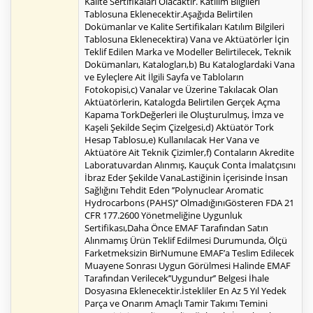
Kalite Sertifikaları Olacaktır. Katılım Bilgileri
Tablosuna Eklenecektir.Aşağıda Belirtilen
Dokümanlar ve Kalite Sertifikaları Katılım Bilgileri
Tablosuna Eklenecektira) Vana ve Aktüatörler İçin
Teklif Edilen Marka ve Modeller Belirtilecek, Teknik
Dokümanları, Katalogları,b) Bu Kataloglardaki Vana
ve Eyleçlere Ait İlgili Sayfa ve Tabloların
Fotokopisi,c) Vanalar ve Üzerine Takılacak Olan
Aktüatörlerin, Katalogda Belirtilen Gerçek Açma
Kapama TorkDeğerleri ile Oluşturulmuş, İmza ve
Kaşeli Şekilde Seçim Çizelgesi,d) Aktüatör Tork
Hesap Tablosu,e) Kullanılacak Her Vana ve
Aktüatöre Ait Teknik Çizimler,f) Contaların Akredite
Laboratuvardan Alınmış, Kauçuk Conta İmalatçısını
İbraz Eder Şekilde VanaLastiğinin İçerisinde İnsan
Sağlığını Tehdit Eden ’’Polynuclear Aromatic
Hydrocarbons (PAHS)’’ OlmadığınıGösteren FDA 21
CFR 177.2600 Yönetmeliğine Uygunluk
Sertifikası,Daha Önce EMAF Tarafından Satın
Alınmamış Ürün Teklif Edilmesi Durumunda, Ölçü
Farketmeksizin BirNumune EMAF’a Teslim Edilecek
Muayene Sonrası Uygun Görülmesi Halinde EMAF
Tarafından Verilecek’’Uygundur’’ Belgesi İhale
Dosyasına Eklenecektir.İstekliler En Az 5 Yıl Yedek
Parça ve Onarım Amaçlı Tamir Takımı Temini