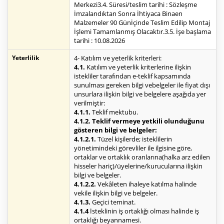
Merkezi3.4. Süresi/teslim tarihi : Sözleşme
İmzalandıktan Sonra İhtiyaca Binaen
Malzemeler 90 Günİçinde Teslim Edilip Montaj
İşlemi Tamamlanmış Olacaktır.3.5. İşe başlama
tarihi : 10.08.2026
Yeterlilik
4- Katılım ve yeterlik kriterleri:
4.1.
Katılım ve yeterlik kriterlerine ilişkin
istekliler tarafından e-teklif kapsamında
sunulması gereken bilgi vebelgeler ile fiyat dışı
unsurlara ilişkin bilgi ve belgelere aşağıda yer
verilmiştir:
4.1.1.
Teklif mektubu.
4.1.2. Teklif vermeye yetkili olunduğunu
gösteren bilgi ve belgeler:
4.1.2.1.
Tüzel kişilerde; isteklilerin
yönetimindeki görevliler ile ilgisine göre,
ortaklar ve ortaklık oranlarına(halka arz edilen
hisseler hariç)/üyelerine/kurucularına ilişkin
bilgi ve belgeler.
4.1.2.2.
Vekâleten ihaleye katılma halinde
vekile ilişkin bilgi ve belgeler.
4.1.3.
Geçici teminat.
4.1.4
İsteklinin iş ortaklığı olması halinde iş
ortaklığı beyannamesi.