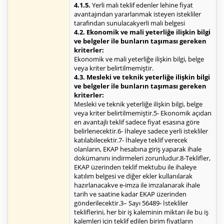
4.1.5.
Yerli malı teklif edenler lehine fiyat
avantajından yararlanmak isteyen istekliler
tarafından sunulacakyerli malı belgesi
4.2. Ekonomik ve mali yeterliğe ilişkin bilgi
ve belgeler ile bunların taşıması gereken
kriterler:
Ekonomik ve mali yeterliğe ilişkin bilgi, belge
veya kriter belirtilmemiştir.
4.3. Mesleki ve teknik yeterliğe ilişkin bilgi
ve belgeler ile bunların taşıması gereken
kriterler:
Mesleki ve teknik yeterliğe ilişkin bilgi, belge
veya kriter belirtilmemiştir.5- Ekonomik açıdan
en avantajlı teklif sadece fiyat esasına göre
belirlenecektir.6- İhaleye sadece yerli istekliler
katılabilecektir.7- İhaleye teklif verecek
olanların, EKAP hesabına giriş yaparak ihale
dokümanını indirmeleri zorunludur.8-Teklifler,
EKAP üzerinden teklif mektubu ile ihaleye
katılım belgesi ve diğer ekler kullanılarak
hazırlanacakve e-imza ile imzalanarak ihale
tarih ve saatine kadar EKAP üzerinden
gönderilecektir.3– Sayı 56489- İstekliler
tekliflerini, her bir iş kaleminin miktarı ile bu iş
kalemleri için teklif edilen birim fiyatların