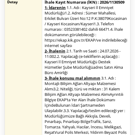
Detay
İhale Kayıt Numarası (İKN) : 2026/1130509
1- İdarenin
1.1. Adı : Kayseri İl Emniyet
Müdürlüğü1.2. Adresi : Sümer Mahallesi,
Erkilet Bulvarı Üzeri No:12 P.K:38079Kocasinan
/ Kayseri Kocasinan/Kayseri1.3. Telefon
numarası : 03523381402 dahili 66471.4. İhale
dokümanının görülebileceği :
https://ekap.kik.gov.tr/EKAP/ve indirilebileceği
internet sayfası
2- İhalenin
2.1. Tarih ve Saati : 24.07.2026 -
11:002.2. Yapılacağı (e-tekliflerin açılacağı) :
Kayseri İl Emniyet Müdürlüğü Destek
Hizmetler Şube Müdürlüğüadres Satın Alma
Büro Amirliği
3- İhale konusu mal alımının
3.1. Adı :
Montajlı Bilişim Ağları Altyapı Malzemesi
Alımı3.2. Niteliği, türü ve miktarı : 31 Kalem
Bilişim Ağları Altyapı Malzemesi AlımıAyrıntılı
Bilgiye EKAP’ta Yer Alan İhale Dokümanı
İçindeBulunan İdari Şartnameden
Ulaşılabilir.3.3. Yapılacağı/teslim edileceği yer :
Müdürlüğümüze Bağlı Akkışla, Develi,
Pınarbaşı, Pınarbaşı BölgeTrafik, Sarız,
Tomarza. Yahyalı, Hacılar, İncesu, Melikgazi,
ReşatVural Polis Merkezi, Yıldırım Beyazıt Polis