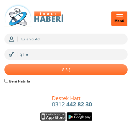
Menü
Beni Hatırla
Destek Hattı
0312
442 82 30