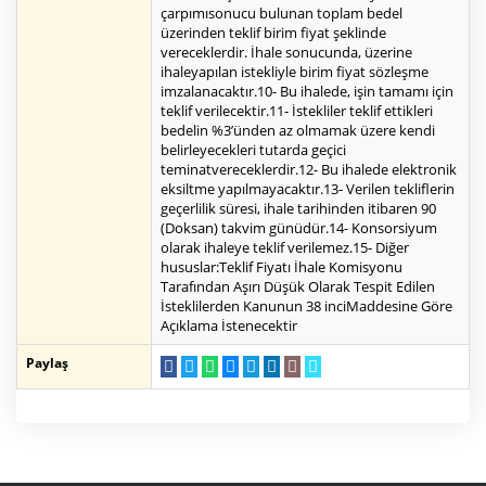
çarpımısonucu bulunan toplam bedel
üzerinden teklif birim fiyat şeklinde
vereceklerdir. İhale sonucunda, üzerine
ihaleyapılan istekliyle birim fiyat sözleşme
imzalanacaktır.10- Bu ihalede, işin tamamı için
teklif verilecektir.11- İstekliler teklif ettikleri
bedelin %3’ünden az olmamak üzere kendi
belirleyecekleri tutarda geçici
teminatvereceklerdir.12- Bu ihalede elektronik
eksiltme yapılmayacaktır.13- Verilen tekliflerin
geçerlilik süresi, ihale tarihinden itibaren 90
(Doksan) takvim günüdür.14- Konsorsiyum
olarak ihaleye teklif verilemez.15- Diğer
hususlar:Teklif Fiyatı İhale Komisyonu
Tarafından Aşırı Düşük Olarak Tespit Edilen
İsteklilerden Kanunun 38 inciMaddesine Göre
Açıklama İstenecektir
Paylaş