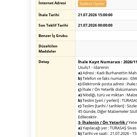
İnternet Adresi
Sadece Üyeler
İhale Tarihi
21.07.2026 15:00:00
Son Teklif Tarihi
21.07.2026 00:00:00
Benzer İş Grubu
Düzeltilen
Maddeler
Detay
İhale Kayıt Numarası : 2026/1
Usulü1 - İdarenin
a)
Adresi : Kadı Burhanettin Mah
b)
Telefon ve faks numarası : 03
c)
Elektronik posta adresi : ihale
ç)
İhale / Ön Yeterlik dokümanını
a)
Niteliği, türü ve miktarı : Ma
b)
Teslim [yeri / yerleri] : TÜRA
c)
Teslim [tarihi / tarihleri] : 
45 Günde, Diğer Malzemeler Sözl
Edilecektir.
3- İhalenin / Ön Yeterlik /
Yeter
a)
Yapılacağı yer : TÜRASAŞ Siv
b)
Tarihi ve saati : 21.07.2026 - 15