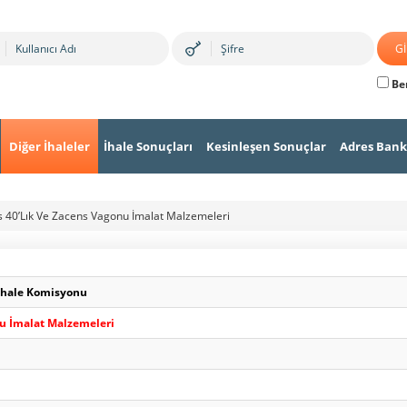
Ben
Diğer İhaleler
İhale Sonuçları
Kesinleşen Sonuçlar
Adres Bank
40’Lık Ve Zacens Vagonu İmalat Malzemeleri
İhale Komisyonu
u İmalat Malzemeleri