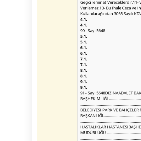
GeçiciTeminat Vereceklerdir.11- V
Verilemez.13- Bu İhale Ceza ve 
Kullanılacağından 3065 Sayılı K
4.1.
4.1.
90– Sayı 5648
5.1.
5.1.
6.1.
6.1.
7.1.
7.1.
8.1.
8.1.
9.1.
9.1.
91– Sayı 5648DİZİNAADALET BAKANLIĞI BİLGİ İŞLEM GENEL MÜDÜRLÜĞÜ ....................................................................................... 31, 68, 153, 163ADANA ŞEHİR HASTANESİ BAŞHEKİMLİĞİ .............................................................................................................................. 150AFYONKARAHİSAR İL ÖZEL İDARESİ YOL VE ULAŞIM HİZMETLERİ MÜDÜRLÜĞÜ ..................................................................... 15AĞRI İL TARIM VE ORMAN MÜDÜRLÜĞÜ ................................................................................................................................ 87ALANYA BELEDİYESİ PARK VE BAHÇELER MÜDÜRLÜĞÜ ........................................................................................................... 26ALAPLI BELEDİYE BAŞKANLIĞI................................................................................................................................................... 64ALTINÖZÜ BELEDİYE BAŞKANLIĞI ............................................................................................................................................. 11ANKARA İL SAĞLIK MÜDÜRLÜĞÜ ANKARA GAZİ MUSTAFA KEMAL MESLEKİ VE ÇEVRESEL HASTALIKLAR HASTANESİBAŞHEKİMLİĞİ ...................................................................................................................................................................... 59ANTALYA GENÇLİK VE SPOR İL MÜDÜRLÜĞÜ ......................................................................................................................... 172ANTALYA İL SAĞLIK MÜDÜRLÜĞÜ ANTALYA ŞEHİR HASTANESİ BAŞHEKİMLİĞİ ......................................................................... 8ARDAHAN İL SAĞLIK MÜDÜRLÜĞÜ ................................................................................................................................ 105, 136ATAKUM BELEDİYE BAŞKANLIĞI FEN İŞLERİ MÜDÜRLÜĞÜ .................................................................................................... 103BBİGAD