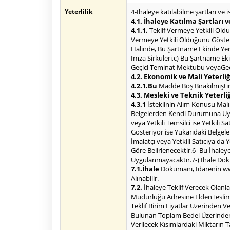
Yeterlilik
4-İhaleye katılabilme şartları ve 
4.1. İhaleye Katılma Şartları v
4.1.1.
Teklif Vermeye Yetkili Oldu
Vermeye Yetkili Olduğunu Göster
Halinde, Bu Şartname Ekinde Yer A
İmza Sirküleri,c) Bu Şartname E
Geçici Teminat Mektubu veyaGeçi
4.2. Ekonomik ve Mali Yeterliğ
4.2.1.Bu
Madde Boş Bırakılmıştır
4.3. Mesleki ve Teknik Yeterli
4.3.1
İsteklinin Alım Konusu Malı
Belgelerden Kendi Durumuna Uygun 
veya Yetkili Temsilci ise Yetkili 
Gösteriyor ise Yukarıdaki Belgele
İmalatçı veya Yetkili Satıcıya da
Göre Belirlenecektir.6- Bu İhaleye
Uygulanmayacaktır.7-) İhale Do
7.1.İhale
Dokümanı, İdarenin www
Alınabilir.
7.2.
İhaleye Teklif Verecek Olanl
Müdürlüğü Adresine EldenTeslim Ed
Teklif Birim Fiyatlar Üzerinden V
Bulunan Toplam Bedel Üzerinden Bi
Verilecek Kısımlardaki Miktarın T