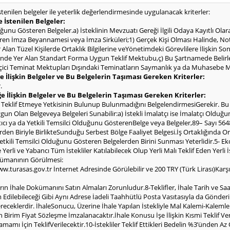
istenilen belgeler ile yeterlik değerlendirmesinde uygulanacak kriterler:
e İstenilen Belgeler:
ğunu Gösteren Belgeler.a) İsteklinin Mevzuatı Gereği İlgili Odaya Kayıtlı Ola
en İmza Beyannamesi veya İmza Sirküleri;1) Gerçek Kişi Olması Halinde, Not
lan Tüzel Kişilerde Ortaklık Bilgilerine veYönetimdeki Görevlilere İlişkin Son
kinde Yer Alan Standart Forma Uygun Teklif Mektubu,ç) Bu Şartnamede Belirl
ci Teminat Mektupları Dışındaki Teminatların Saymanlık ya da Muhasebe Mü
e İlişkin Belgeler ve Bu Belgelerin Taşıması Gereken Kriterler:
.
ğe İlişkin Belgeler ve Bu Belgelerin Taşıması Gereken Kriterler:
 Teklif Etmeye Yetkisinin Bulunup Bulunmadığını BelgelendirmesiGerekir. Bu 
Olan Belgeveya Belgeleri Sunabilir:a) İstekli İmalatçı ise İmalatçı Olduğunu 
Satıcı ya da Yetkili Temsilci Olduğunu GösterenBelge veya Belgeler,89– Sayı 564
rden Biriyle BirlikteSunduğu Serbest Bölge Faaliyet Belgesi.İş Ortaklığında Ort
 Yetkili Temsilci Olduğunu Gösteren Belgelerden Birini Sunması Yeterlidir.5- E
 Yerli ve Yabancı Tüm İstekliler Katılabilecek Olup Yerli Malı Teklif Eden Yerli 
kümanının Görülmesi:
.turasas.gov.tr İnternet Adresinde Görülebilir ve 200 TRY (Türk Lirası)Kar
arın İhale Dokümanını Satın Almaları Zorunludur.8-Teklifler, İhale Tarih ve 
ilebileceği Gibi Aynı Adrese İadeli Taahhütlü Posta Vasıtasıyla da Gönderilebil
ereceklerdir. İhaleSonucu, Üzerine İhale Yapılan İstekliyle Mal Kalemi-Kalemler
rim Fiyat Sözleşme İmzalanacaktır.İhale Konusu İşe İlişkin Kısmi Teklif Verile
amamı İçin TeklifVerilecektir.10-İstekliler Teklif Ettikleri Bedelin %3’ünden 