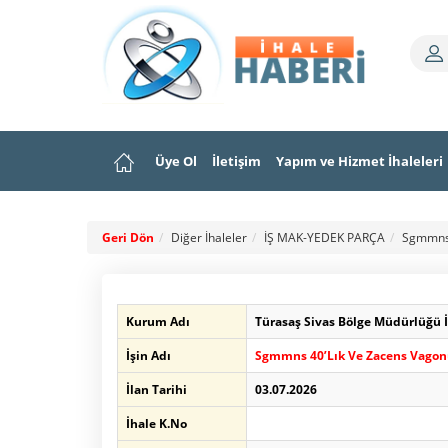
Üye Ol
İletişim
Yapım ve Hizmet İhaleleri
Geri Dön
Diğer İhaleler
İŞ MAK-YEDEK PARÇA
Sgmmns 
Kurum Adı
Türasaş Sivas Bölge Müdürlüğü 
İşin Adı
Sgmmns 40’Lık Ve Zacens Vagon
İlan Tarihi
03.07.2026
İhale K.No