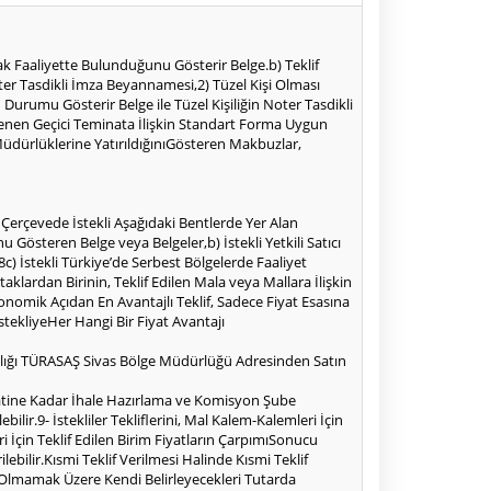
rak Faaliyette Bulunduğunu Gösterir Belge.b) Teklif
er Tasdikli İmza Beyannamesi,2) Tüzel Kişi Olması
 Durumu Gösterir Belge ile Tüzel Kişiliğin Noter Tasdikli
enen Geçici Teminata İlişkin Standart Forma Uygun
dürlüklerine YatırıldığınıGösteren Makbuzlar,
Çerçevede İstekli Aşağıdaki Bentlerde Yer Alan
Gösteren Belge veya Belgeler,b) İstekli Yetkili Satıcı
8c) İstekli Türkiye’de Serbest Bölgelerde Faaliyet
aklardan Birinin, Teklif Edilen Mala veya Mallara İlişkin
konomik Açıdan En Avantajlı Teklif, Sadece Fiyat Esasına
İstekliyeHer Hangi Bir Fiyat Avantajı
şılığı TÜRASAŞ Sivas Bölge Müdürlüğü Adresinden Satın
Saatine Kadar İhale Hazırlama ve Komisyon Şube
ir.9- İstekliler Tekliflerini, Mal Kalem-Kalemleri İçin
i İçin Teklif Edilen Birim Fiyatların ÇarpımıSonucu
bilir.Kısmi Teklif Verilmesi Halinde Kısmi Teklif
Az Olmamak Üzere Kendi Belirleyecekleri Tutarda