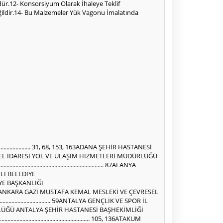
üdür.12- Konsorsiyum Olarak İhaleye Teklif
ğildir.14- Bu Malzemeler Yük Vagonu İmalatında
ŞKANLIĞI PARK VE BAHÇELER MÜDÜRLÜĞÜ ...................................................................................... 29GEBZE BELEDİYE BAŞKANLIĞI DESTEK HİZMETLERİ MÜDÜRLÜĞÜ ......................................................................................... 121GEMLİK BELEDİYE BAŞKANLIĞI FEN İŞLERİ MÜDÜRLÜĞÜ ...................................................................................................... 112GÖKAL BELEDİYESİ HESAP İŞLERİ ............................................................................................................................................ 170HHAKKARİ GENÇLİK VE SPOR İL MÜDÜRLÜĞÜ ......................................................................................................................... 171HATAY BÜYÜKŞEHİR BELEDİYE BAŞKANLIĞI TARIMSAL HİZMETLER DAİRESİ BAŞKANLIĞI ..................................................... 147IISPARTA BELEDİYE BAŞKANLIĞI SOSYAL HİZMETLER MÜDÜRLÜĞÜ ......................................................................................... 84ISPARTA GENÇLİK VE SPOR İL MÜDÜRLÜĞÜ .......................................................................................................................... 125İİSTANBUL AĞAÇ PEYZAJ EĞİTİM HİZMETLERİ VE HAYVANAT BAHÇESİ İŞLETMECİLİĞİ SANAYİ VE TİCARET ANONİM ŞİRKETİGENEL MÜDÜRLÜĞÜ ........................................................................................................................................................... 69İSTANBUL BÜYÜKŞEHİR BELEDİYE BAŞKANLIĞI SATIN ALMA DAİRESİ BAŞKANLIĞI SATIN ALMA ŞUBE MÜDÜRLÜĞÜ ............ 34İSTANBUL İL SAĞLIK MÜDÜRLÜĞÜ İSTANBUL BÜYÜKÇEKMECE MİMAR SİNAN DEVLET HASTANESİ BAŞHEKİMLİĞİ .............. 24İSTANBUL İL TARIM VE ORMAN MÜDÜRLÜĞÜ ........................................................................................................................ 73İSTANBUL SPOR ETKİNLİKLERİ VE İŞLETMECİLİĞİ TİCARET ANONİM ŞİRKETİ GENEL MÜDÜRLÜĞÜ ............................... 104, 127İSTANBUL ÜNİVERSİTESİ-CERRAHPAŞA REKTÖRLÜĞÜ İDARİ VE MALİ İŞLER DAİRE BAŞKANLIĞI ............................................. 40İZMİR BÜYÜKŞEHİR BELEDİYE BAŞKANLIĞI BİLGİ İŞLEM DAİRESİ BAŞKANLIĞI BİLGİ AĞLARI ŞUBE MÜDÜRLÜĞÜ ................. 132İZMİR BÜYÜKŞEHİR BELEDİYE BAŞKANLIĞI TARIMSAL HİZMETLER DAİRESİ BAŞKANLIĞI TARIMSAL ÜRETİM ŞUBEMÜDÜRLÜĞÜ ..................................................................................................................................................................... 122İZMİR BÜYÜKŞEHİR BELEDİYESİ SOSYAL HİZMETLERİ DAİRESİ BAŞKANLIĞI SOSYAL HİZMETLER VE YARDIMLAR ŞUBEMÜDÜRLÜĞÜ ....................................................................................................................................................................... 56İZMİT BELEDİYE BAŞKANLIĞI BASIN, YAYIN VE HALKLA İLİŞKİLER MÜDÜRLÜĞÜ ..................................................................... 62KKABATAŞ BELEDİYESİ ................................................................................................................................................................ 71KARADENİZ TEKNİK ÜNİVERSİTESİ REKTÖRLÜĞÜ TIP FAKÜLTESİ HASTANESİ BAŞHEKİMLİĞİ ..................................