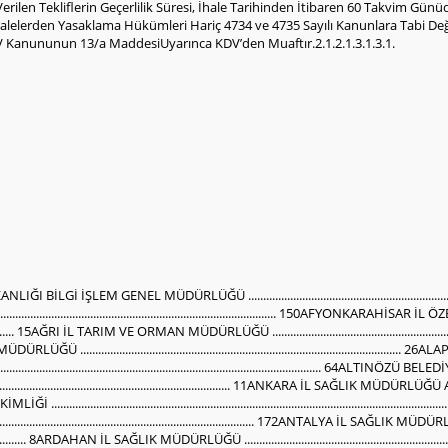
erilen Tekliflerin Geçerlilik Süresi, İhale Tarihinden İtibaren 60 Takvim Gün
İhalelerden Yasaklama Hükümleri Hariç 4734 ve 4735 Sayılı Kanunlara Tabi De
DV Kanununun 13/a MaddesiUyarınca KDV’den Muaftır.2.1.2.1.3.1.3.1.
İÇ BELEDİYE BAŞKANLIĞI FEN İŞLERİ MÜDÜRLÜĞÜ ....................................................................................................... 97BİLECİK BELEDİYE BAŞKANLIĞI BİLECİK KAYI GIDA TEMİZLİK TURİZM SANAYİ VE TİCARET ANONİM ŞİRKETİ GENELMÜDÜRLÜĞÜ ....................................................................................................................................................................... 55BİNGÖL İL ÖZEL İDARESİ ............................................................................................................................................................. 7BOYABAT BELEDİYE BAŞKANLIĞI DESTEK HİZMETLERİ MÜDÜRLÜĞÜ ...................................................................................... 13BURDUR İL SAĞLIK MÜDÜRLÜĞÜ ........................................................................................................................................... 140BURDUR MEHMET AKİF ERSOY ÜNİVERSİTESİ REKTÖRLÜĞÜ SAĞLIK KÜLTÜR VE SPOR DAİRE BAŞKANLIĞI ........................... 51BURSA İL SAĞLIK MÜDÜRLÜĞÜ BURSA ŞEHİR HASTANESİ BAŞHEKİMLİĞİ ............................................................................. 152BURSA ULUDAĞ ÜNİVERSİTESİ HASTANESİ BAŞHEKİMLİĞİ .................................................................................................... 172CCEZA İNFAZ KURUMLARI İLE TUTUKEVLERİ İŞYURTLARI KURUMU BAŞKANLIĞI BUCA AÇIK CEZA İNFAZ KURUMU İŞYURDUMÜDÜRLÜĞÜ ....................................................................................................................................................................... 60CEZA VE TEVKİFEVLERİ GENEL MÜDÜRLÜĞÜ MALTEPE AÇIK CEZA İNFAZ KURUMU MÜDÜRLÜĞÜ ................. 42, 43, 45, 46, 48ÇÇANKAYA BELEDİYE BAŞKANLIĞI MALİ HİZMETLER MÜDÜRLÜĞÜ ........................................................................................ 165ÇORUM İL SAĞLIK MÜDÜRLÜĞÜ .............................................................................................................................................. 78ÇUMRA SULAMA BİRLİĞİ BAŞKANLIĞI ...................................................................................................................................... 72DDARPHANE VE DAMGA MATBAASI GENEL MÜDÜRLÜĞÜ ...................................................................................................... 100DENİZLİ BÜYÜKŞEHİR BELEDİYE BAŞKANLIĞI ULAŞIM DAİRESİ BAŞKANLIĞI .......................................................................... 158DEVLET HAVA MEYDANLARI İŞLETMESİ GENEL MÜDÜRLÜĞÜ VAN FERİT MELEN HAVALİMANI MÜDÜRLÜĞÜ .................... 161DEVLET SU İŞLERİ GENEL MÜDÜRLÜĞÜ DSİ 11. BÖLGE MÜDÜRLÜĞÜ .................................................................................... 91DOĞANHİSAR BELEDİYE BAŞKANLIĞI ....................................................................................................................................... 21DÖRTYOL BELEDİYE BAŞKANLIĞI FEN İŞLERİ MÜDÜRLÜĞÜ ................................................................................................... 114DÜZCE BELEDİYE BAŞKANLIĞI PARK VE BAHÇELER MÜDÜRLÜĞÜ ................................................................................... 75, 171DÜZCE İL ÖZEL İDARESİ ............................................................................................................................................................. 1492– Sayı 5648DÜZCE ÜNİVERSİTESİ REKTÖRLÜĞÜ SAĞLIK UYGULAMA VE ARAŞTIRMA MERKEZİ MÜDÜRLÜĞÜ ....................................... 101EEDREMİT BELEDİYE BAŞKANLIĞI FEN İŞLERİ MÜDÜRLÜĞÜ ...................................................................................................... 85ELAZIĞ FIRAT ÜNİVERSİTESİ HASTANESİ BAŞHEKİMLİĞİ .................................................................................................. 49, 156EMNİYET GENEL MÜDÜRLÜĞÜ KARS İL EMNİYET MÜDÜRLÜĞÜ ............................................................................................. 80ERZURUM BÜYÜKŞEHİR BELEDİYE BAŞKANLIĞI FEN İŞLERİ DAİRESİ BAŞKANLIĞI .................................................................... 17ERZURUM GENÇLİK VE SPOR İL MÜDÜRLÜĞÜ ......................................................................................................................... 58ESKİŞEHİR BÜYÜKŞEHİR BELEDİYE BAŞKANLIĞI SATIN ALMA DAİRESİ BAŞKANLIĞI ............................................................... 169ETİ MADEN İŞLETMELERİ GENEL MÜDÜRLÜĞÜ SATIN ALMA DAİRESİ BAŞKANLIĞI ....................................................... 174, 182FFIRAT ÜNİVERSİTESİ REKTÖRLÜĞÜ FIRAT ÜNİVERSİTESİ HASTANESİ BAŞHEKİMLİĞİ ............................................................. 144GGAZİPAŞA BELEDİYE BA