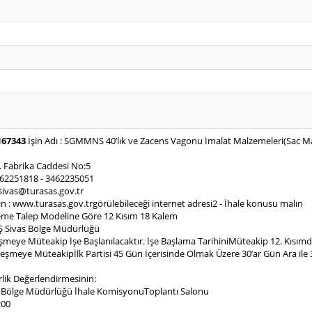
167343
İşin Adı : SGMMNS 40’lık ve Zacens Vagonu İmalat Malzemeleri(Sac Malz
. Fabrika Caddesi No:5
462251818 - 3462235051
.sivas@turasas.gov.tr
n : www.turasas.gov.trgörülebileceği internet adresi2 - İhale konusu malın
lzeme Talep Modeline Göre 12 Kısım 18 Kalem
SAŞ Sivas Bölge Müdürlüğü
Sözleşmeye Müteakip İşe Başlanılacaktır. İşe Başlama TarihiniMüteakip 12. Kı
eşmeye Müteakipİlk Partisi 45 Gün İçerisinde Olmak Üzere 30’ar Gün Ara ile
lik Değerlendirmesinin:
as Bölge Müdürlüğü İhale KomisyonuToplantı Salonu
:00