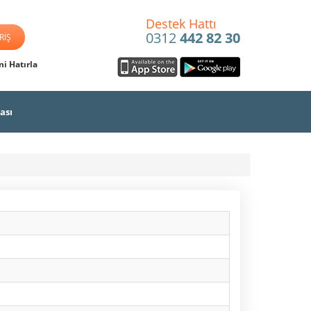
Destek Hattı
0312
442 82 30
i Hatırla
ası