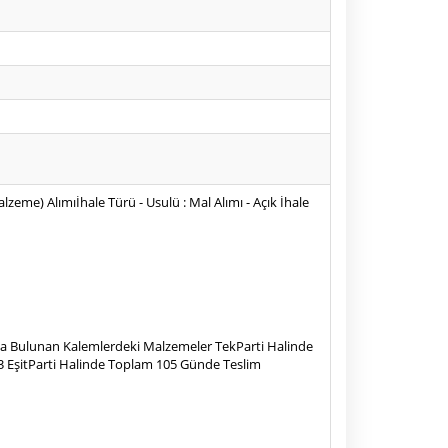
eme) Alımıİhale Türü - Usulü : Mal Alımı - Açık İhale
sımda Bulunan Kalemlerdeki Malzemeler TekParti Halinde
 3 EşitParti Halinde Toplam 105 Günde Teslim