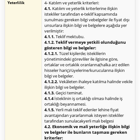
Yeterlilik
4- Katılım ve yeterlik kriterleri:
4.1.
Katılım ve yeterlik kriterlerine ilişkin
istekliler tarafından e-teklif kapsamında
sunulması gereken bilgi vebelgeler ile fiyat dışı
unsurlara ilişkin bilgi ve belgelere aşağıda yer
verilmiştir:
4.1.1.
Teklif mektubu.
4.1.2. Teklif vermeye yetkili olunduğunu
gösteren bilgi ve belgeler:
4.1.2.1.
Tüzel kişilerde; isteklilerin
yönetimindeki görevliler ile ilgisine göre,
ortaklar ve ortaklık oranlarına(halka arz edilen
hisseler hariç)/üyelerine/kurucularına ilişkin
bilgi ve belgeler.
4.1.2.2.
Vekâleten ihaleye katılma halinde vekile
ilişkin bilgi ve belgeler.
4.1.3.
Geçici teminat.
4.1.4
İsteklinin iş ortaklığı olması halinde iş
ortaklığı beyannamesi.
4.1.5.
Yerli malı teklif edenler lehine fiyat
avantajından yararlanmak isteyen istekliler
tarafından sunulacakyerli malı belgesi
4.2. Ekonomik ve mali yeterliğe ilişkin bilgi
ve belgeler ile bunların taşıması gereken
kriterler: