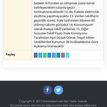
bedelin %3’ünden az olmamak üzere kendi
belirleyecekleri tutarda geçici
teminatvereceklerdir.12- Bu ihalede elektronik
eksiltme yapılmayacaktır.13- Verilen tekliflerin
geçerlilik süresi, ihale tarihinden itibaren 60
(Altmış) takvim günüdür.14- Konsorsiyum
olarak ihaleye teklif verilemez.15- Diğer
hususlar:Teklif Fiyatı İhale Komisyonu
Tarafından Aşırı Düşük Olarak Tespit Edilen
İsteklilerden Kanunun 38 inciMaddesine Göre
Açıklama İstenecektir
Paylaş
Copyright © 2017
ihalehaberi.net
Her Hakkı Saklıdır.
Bu sitede yazılı olan hiç bir bilgi kısmen dahi olsa kopya edilemez,