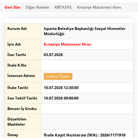
Geri Dön
Diğer İhaleler
KIRTASİYE
Kırtasiye Malzemesi Alımı
Kurum Adı
Isparta Belediye Başkanlığı Sosyal Hizmetler
Müdürlüğü
İşin Adı
Kırtasiye Malzemesi Alımı
İlan Tarihi
03.07.2026
İhale K.No
İnternet Adresi
Sadece Üyeler
İhale Tarihi
10.07.2026 12:30:00
Son Teklif Tarihi
10.07.2026 00:00:00
Benzer İş Grubu
Düzeltilen
Maddeler
Detay
İhale Kayıt Numarası (İKN) : 2026/1171910