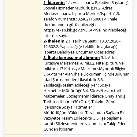
1- İdarenin
1.1. Adı : Isparta Belediye Başkanlığı
Sosyal Hizmetler Müdürlüğü1.2. Adresi :
Merkez/Isparta Isparta Merkez/Isparta1.3.
Telefon numarası : 024621160001.4. İhale
dokümanının görülebileceği :
https://ekap.kik.gov.tr/EKAP/ve indirilebileceği
internet sayfası
2- İhalenin
2.1. Tarih ve Saati : 10.07.2026 -
12:302.2. Yapılacağı (e-tekliflerin açılacağı) :
Isparta Belediyesi Encümen Odasıadres
3- İhale konusu mal alımının
3.1. Adı :
Kırtasiye Malzemesi Alımı3.2. Niteliği, türü ve
miktarı : 17 Kırtasiye MalzemesiAyrıntılı Bilgiye
EKAP’ta Yer Alan İhale Dokümanı İçindeBulunan
İdari Şartnameden Ulaşılabilir.3.3.
Yapılacağı/teslim edileceği yer : Sosyal
Hizmetler Müdürlüğü3.4. Süresi/teslim tarihi :
Malzemeler, Sözleşmenin İdarece Onaylandığı
Tarihten İtibaren30 (Otuz) Takvim Günü
İçerisinde Sosyal Hizmetler
MüdürlüğüneYüklenici Tarafından Sağlam Bir
Vaziyette Teslim Edilecektir.3.5. İşe başlama
tarihi : Sözleşmenin İmzalanmasını Takip Eden
Günden İtibaren