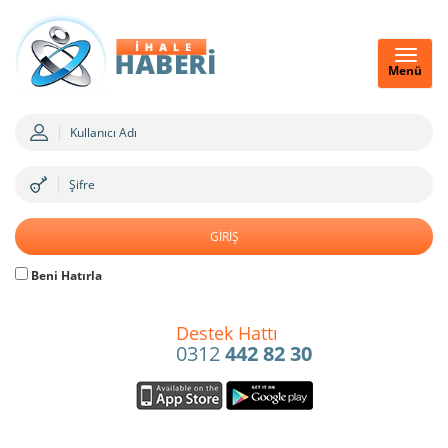
Menü
Beni Hatırla
Destek Hattı
0312
442 82 30