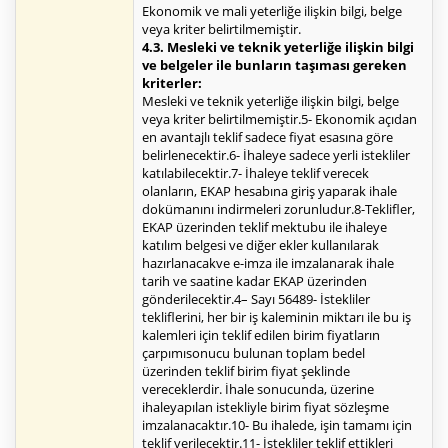
Ekonomik ve mali yeterliğe ilişkin bilgi, belge
veya kriter belirtilmemiştir.
4.3. Mesleki ve teknik yeterliğe ilişkin bilgi
ve belgeler ile bunların taşıması gereken
kriterler:
Mesleki ve teknik yeterliğe ilişkin bilgi, belge
veya kriter belirtilmemiştir.5- Ekonomik açıdan
en avantajlı teklif sadece fiyat esasına göre
belirlenecektir.6- İhaleye sadece yerli istekliler
katılabilecektir.7- İhaleye teklif verecek
olanların, EKAP hesabına giriş yaparak ihale
dokümanını indirmeleri zorunludur.8-Teklifler,
EKAP üzerinden teklif mektubu ile ihaleye
katılım belgesi ve diğer ekler kullanılarak
hazırlanacakve e-imza ile imzalanarak ihale
tarih ve saatine kadar EKAP üzerinden
gönderilecektir.4– Sayı 56489- İstekliler
tekliflerini, her bir iş kaleminin miktarı ile bu iş
kalemleri için teklif edilen birim fiyatların
çarpımısonucu bulunan toplam bedel
üzerinden teklif birim fiyat şeklinde
vereceklerdir. İhale sonucunda, üzerine
ihaleyapılan istekliyle birim fiyat sözleşme
imzalanacaktır.10- Bu ihalede, işin tamamı için
teklif verilecektir.11- İstekliler teklif ettikleri