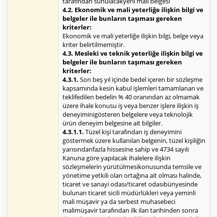
tarafından sunulacakyerli malı belgesi
4.2. Ekonomik ve mali yeterliğe ilişkin bilgi ve
belgeler ile bunların taşıması gereken
kriterler:
Ekonomik ve mali yeterliğe ilişkin bilgi, belge veya
kriter belirtilmemiştir.
4.3. Mesleki ve teknik yeterliğe ilişkin bilgi ve
belgeler ile bunların taşıması gereken
kriterler:
4.3.1.
Son beş yıl içinde bedel içeren bir sözleşme
kapsamında kesin kabul işlemleri tamamlanan ve
teklifedilen bedelin % 40 oranından az olmamak
üzere ihale konusu iş veya benzer işlere ilişkin iş
deneyiminigösteren belgelere veya teknolojik
ürün deneyim belgesine ait bilgiler.
4.3.1.1.
Tüzel kişi tarafından iş deneyimini
göstermek üzere kullanılan belgenin, tüzel kişiliğin
yarısındanfazla hissesine sahip ve 4734 sayılı
Kanuna göre yapılacak ihalelere ilişkin
sözleşmelerin yürütülmesikonusunda temsile ve
yönetime yetkili olan ortağına ait olması halinde,
ticaret ve sanayi odası/ticaret odasıbünyesinde
bulunan ticaret sicili müdürlükleri veya yeminli
mali müşavir ya da serbest muhasebeci
malimüşavir tarafından ilk ilan tarihinden sonra