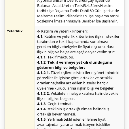
Afyonkarahisar İl Özel İdaresi Çay İlçesinde
Bulunan AsfaltÜretim Tesisi3.4. Süresi/teslim
tarihi : İşe Başlama Tarihi Dahil 60 Gün İçerisinde
Malzeme TeslimEdilecektir3.5. İşe başlama tarihi :
Sözleşme İmzalanmasıyla Beraber İşe Başlanılır.
Yeterlilik
4- Katılım ve yeterlik kriterleri:
4.1.
Katılım ve yeterlik kriterlerine ilişkin istekliler
tarafından e-teklif kapsamında sunulması
gereken bilgi vebelgeler ile fiyat dışı unsurlara
ilişkin bilgi ve belgelere aşağıda yer verilmiştir:
4.1.1.
Teklif mektubu.
4.1.2. Teklif vermeye yetkili olunduğunu
gösteren bilgi ve belgeler:
4.1.2.1.
Tüzel kişilerde; isteklilerin yönetimindeki
görevliler ile ilgisine göre, ortaklar ve ortaklık
oranlarına(halka arz edilen hisseler hariç)/
üyelerine/kurucularına ilişkin bilgi ve belgeler.
4.1.2.2.
Vekâleten ihaleye katılma halinde vekile
ilişkin bilgi ve belgeler.
4.1.3.
Geçici teminat.
4.1.4
İsteklinin iş ortaklığı olması halinde iş
ortaklığı beyannamesi.
4.1.5.
Yerli malı teklif edenler lehine fiyat
avantajından yararlanmak isteyen istekliler