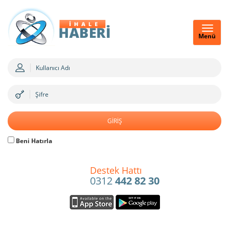
Menü
Beni Hatırla
Destek Hattı
0312
442 82 30