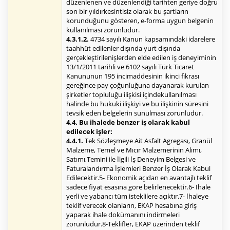
düzenlenen ve düzenlendiği tarihten geriye doğru
son bir yıldırkesintisiz olarak bu şartların
korunduğunu gösteren, e-forma uygun belgenin
kullanılması zorunludur.
4.3.1.2.
4734 sayılı Kanun kapsamındaki idarelere
taahhüt edilenler dışında yurt dışında
gerçekleştirilenişlerden elde edilen iş deneyiminin
13/1/2011 tarihli ve 6102 sayılı Türk Ticaret
Kanununun 195 incimaddesinin ikinci fıkrası
gereğince pay çoğunluğuna dayanarak kurulan
şirketler topluluğu ilişkisi içindekullanılması
halinde bu hukuki ilişkiyi ve bu ilişkinin süresini
tevsik eden belgelerin sunulması zorunludur.
4.4. Bu ihalede benzer iş olarak kabul
edilecek işler:
4.4.1.
Tek Sözleşmeye Ait Asfalt Agregası, Granül
Malzeme, Temel ve Mıcır Malzemerinin Alımı,
Satımı,Temini ile İlgili İş Deneyim Belgesi ve
Faturalandırma İşlemleri Benzer İş Olarak Kabul
Edilecektir.5- Ekonomik açıdan en avantajlı teklif
sadece fiyat esasına göre belirlenecektir.6- İhale
yerli ve yabancı tüm isteklilere açıktır.7- İhaleye
teklif verecek olanların, EKAP hesabına giriş
yaparak ihale dokümanını indirmeleri
zorunludur.8-Teklifler, EKAP üzerinden teklif