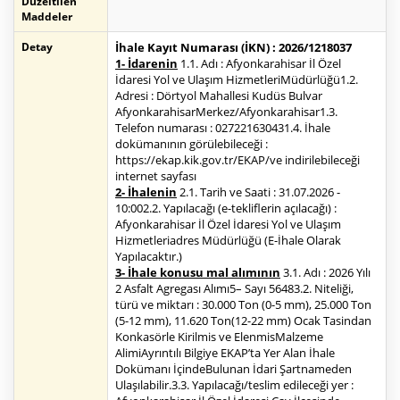
Düzeltilen
Maddeler
Detay
İhale Kayıt Numarası (İKN) : 2026/1218037
1- İdarenin
1.1. Adı : Afyonkarahisar İl Özel
İdaresi Yol ve Ulaşım HizmetleriMüdürlüğü1.2.
Adresi : Dörtyol Mahallesi Kudüs Bulvar
AfyonkarahisarMerkez/Afyonkarahisar1.3.
Telefon numarası : 027221630431.4. İhale
dokümanının görülebileceği :
https://ekap.kik.gov.tr/EKAP/ve indirilebileceği
internet sayfası
2- İhalenin
2.1. Tarih ve Saati : 31.07.2026 -
10:002.2. Yapılacağı (e-tekliflerin açılacağı) :
Afyonkarahisar İl Özel İdaresi Yol ve Ulaşım
Hizmetleriadres Müdürlüğü (E-İhale Olarak
Yapılacaktır.)
3- İhale konusu mal alımının
3.1. Adı : 2026 Yılı
2 Asfalt Agregası Alımı5– Sayı 56483.2. Niteliği,
türü ve miktarı : 30.000 Ton (0-5 mm), 25.000 Ton
(5-12 mm), 11.620 Ton(12-22 mm) Ocak Tasindan
Konkasörle Kirilmis ve ElenmisMalzeme
AlimiAyrıntılı Bilgiye EKAP’ta Yer Alan İhale
Dokümanı İçindeBulunan İdari Şartnameden
Ulaşılabilir.3.3. Yapılacağı/teslim edileceği yer :