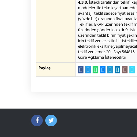
4.3.3.
İstekli tarafından teklifi
maddeleri ile teknik şartnamede b
avantajlı teklif sadece fiyat esası
(yüzde bir) oranında fiyat avanta
Teklifler, EKAP üzerinden teklif 
üzerinden gönderilecektir.9- İstek
üzerinden teklif birim fiyat şekl
için teklif verilecektir.11- İstek
elektronik eksiltme yapılmayacakt
teklif verilemez.20– Sayı 564815
Göre Açıklama İstenecektir
Paylaş