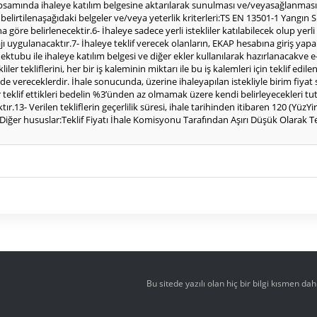
 kapsamında ihaleye katılım belgesine aktarılarak sunulması ve/veyasağlanmas
elirtilenaşağıdaki belgeler ve/veya yeterlik kriterleri:TS EN 13501-1 Yangın
na göre belirlenecektir.6- İhaleye sadece yerli istekliler katılabilecek olup yer
jı uygulanacaktır.7- İhaleye teklif verecek olanların, EKAP hesabına giriş ya
mektubu ile ihaleye katılım belgesi ve diğer ekler kullanılarak hazırlanacakve 
liler tekliflerini, her bir iş kaleminin miktarı ile bu iş kalemleri için teklif 
inde vereceklerdir. İhale sonucunda, üzerine ihaleyapılan istekliyle birim fiya
liler teklif ettikleri bedelin %3’ünden az olmamak üzere kendi belirleyecekleri 
ır.13- Verilen tekliflerin geçerlilik süresi, ihale tarihinden itibaren 120 (Y
- Diğer hususlar:Teklif Fiyatı İhale Komisyonu Tarafından Aşırı Düşük Olarak 
Bu sitede yazılı olan hiç bir bilgi kısmen d