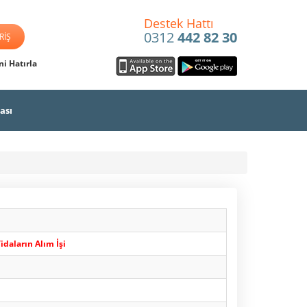
Destek Hattı
0312
442 82 30
i Hatırla
ası
daların Alım İşi