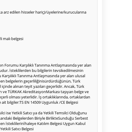
alka arz edilen hisseler hariç)/üyelerine/kurucularına
i malı belgesi
on Forumu Karşılıklı Tanınma Antlaşmasında yer alan
r. İsteklilerden bu bilgilerin tevsikedilmesinin
 Karşılıklı Tanınma Antlaşmasında yer alan ulusal
en belgelerin geçerliliğinisürdürdüğünün, Türk
içinde alınan teyit yazıları geçerlidir. Ancak, Türk
en ve TÜRKAK AkreditasyonMarkası taşıyan belge ve
rli olması yeterlidir. İş ortaklıklarında, ortaklardan
re ait bilgiler:TS EN 14509 Uygunluk /CE Belgesi
lci ise Yetkili Satıcı ya da Yetkili Temsilci Olduğunu
ukarıdaki Belgelerden Biriyle BirlikteSunduğu Serbest
rten İsteklilerinİhaleye Katılım Belgesi Uygun Kabul
tkili Satıcı Belgesi