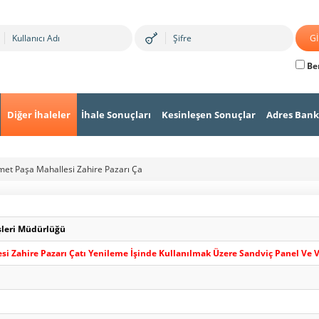
Ben
Diğer İhaleler
İhale Sonuçları
Kesinleşen Sonuçlar
Adres Bank
met Paşa Mahallesi Zahire Pazarı Ça
İşleri Müdürlüğü
si Zahire Pazarı Çatı Yenileme İşinde Kullanılmak Üzere Sandviç Panel Ve Vi