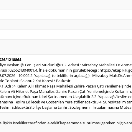
2026/1218864
ediye Başkanlığı Fen İşleri Müdürlüğü1.2. Adresi : Mirzabey Mahallesi Dr.Ahm
rası : 026624304001.4. İhale dokümanının görülebileceği : https://ekap.kik.gov
 28.07.2026 - 10:002.2. Yapılacağı (e-tekliflerin açılacağı) : Mirzabey Mah.Dr.
e Toplantı Salonu2.Kat Karesi / Balıkesir
.1. Adı : 4 Kalem Ali Hikmet Paşa Mahallesi Zahire Pazarı Çatı Yenilemeİşinde
: 4 Kalem Ali Hikmet Paşa Mahallesi Zahire Pazarı Çatı Yenilemeİşinde Kullanılm
ümanı İçindeBulunan İdari Şartnameden Ulaşılabilir.3.3. Yapılacağı/teslim edilec
ahasına Teslim Edilecek ve Gösterilen Yereİstiflenecektir3.4. Süresi/teslim 
eslim Edilecektir3.5. İşe başlama tarihi : Sözleşmenin İmzalanmasına Müteak
e ilişkin istekliler tarafından e-teklif kapsamında sunulması gereken bilgi vebelg