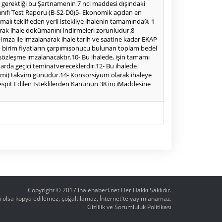
ı gerektiği bu Şartnamenin 7 nci maddesi dışındaki
 Sınıfı Test Raporu (B-S2-D0)5- Ekonomik açıdan en
li malı teklif eden yerli istekliye ihalenin tamamında% 1
parak ihale dokümanını indirmeleri zorunludur.8-
e-imza ile imzalanarak ihale tarih ve saatine kadar EKAP
edilen birim fiyatların çarpımısonucu bulunan toplam bedel
t sözleşme imzalanacaktır.10- Bu ihalede, işin tamamı
tutarda geçici teminatvereceklerdir.12- Bu ihalede
üzYirmi) takvim günüdür.14- Konsorsiyum olarak ihaleye
Tespit Edilen İsteklilerden Kanunun 38 inciMaddesine
Copyright © 2017
ihalehaberi.net
Her Hakkı Saklıdır.
ahi olsa kopya edilemez, çoğaltılamaz, İnternet'te yayımlanamaz.
Gizlilik ve Sorumluluk Politikası