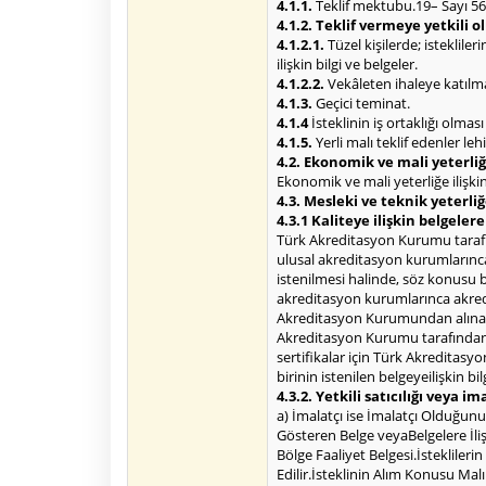
4.1.1.
Teklif mektubu.19– Sayı 5
4.1.2. Teklif vermeye yetkili 
4.1.2.1.
Tüzel kişilerde; isteklile
ilişkin bilgi ve belgeler.
4.1.2.2.
Vekâleten ihaleye katılma 
4.1.3.
Geçici teminat.
4.1.4
İsteklinin iş ortaklığı olmas
4.1.5.
Yerli malı teklif edenler le
4.2. Ekonomik ve mali yeterliğe
Ekonomik ve mali yeterliğe ilişkin 
4.3. Mesleki ve teknik yeterliğ
4.3.1 Kaliteye ilişkin belgelere 
Türk Akreditasyon Kurumu tarafı
ulusal akreditasyon kurumlarınca
istenilmesi halinde, söz konusu 
akreditasyon kurumlarınca akred
Akreditasyon Kurumundan alınacak b
Akreditasyon Kurumu tarafındana
sertifikalar için Türk Akreditasyo
birinin istenilen belgeyeilişkin b
4.3.2. Yetkili satıcılığı veya im
a) İmalatçı ise İmalatçı Olduğunu G
Gösteren Belge veyaBelgelere İliş
Bölge Faaliyet Belgesi.İstekliler
Edilir.İsteklinin Alım Konusu Mal