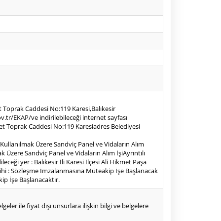
et Toprak Caddesi No:119 Karesi,Balıkesir
.tr/EKAP/ve indirilebileceği internet sayfası
Ahmet Toprak Caddesi No:119 Karesiadres Belediyesi
 Kullanılmak Üzere Sandviç Panel ve Vidaların Alım
ak Üzere Sandviç Panel ve Vidaların Alım İşiAyrıntılı
eği yer : Balıkesir İli Karesi İlçesi Ali Hikmet Paşa
tarihi : Sözleşme İmzalanmasına Müteakip İşe Başlanacak
ip İşe Başlanacaktır.
eler ile fiyat dışı unsurlara ilişkin bilgi ve belgelere