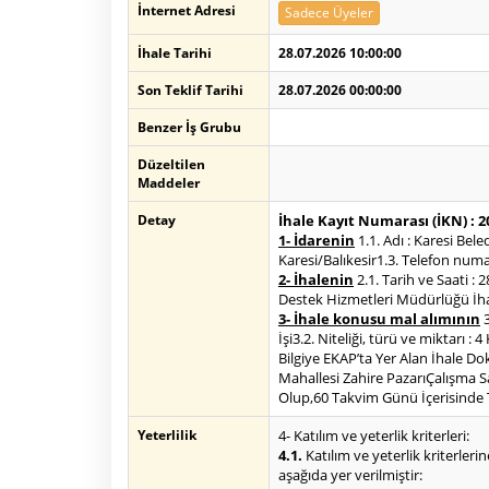
İnternet Adresi
Sadece Üyeler
İhale Tarihi
28.07.2026 10:00:00
Son Teklif Tarihi
28.07.2026 00:00:00
Benzer İş Grubu
Düzeltilen
Maddeler
Detay
İhale Kayıt Numarası (İKN) : 
1- İdarenin
1.1. Adı : Karesi Bel
Karesi/Balıkesir1.3. Telefon numa
2- İhalenin
2.1. Tarih ve Saati :
Destek Hizmetleri Müdürlüğü İhal
3- İhale konusu mal alımının
3
İşi3.2. Niteliği, türü ve miktarı 
Bilgiye EKAP’ta Yer Alan İhale Dok
Mahallesi Zahire PazarıÇalışma S
Olup,60 Takvim Günü İçerisinde T
Yeterlilik
4- Katılım ve yeterlik kriterleri:
4.1.
Katılım ve yeterlik kriterlerin
aşağıda yer verilmiştir: