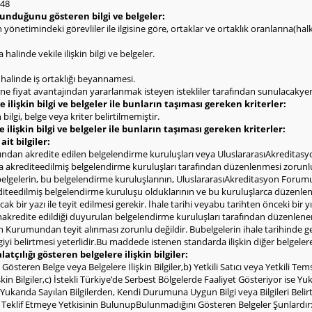
648
olunduğunu gösteren bilgi ve belgeler:
rin yönetimindeki görevliler ile ilgisine göre, ortaklar ve ortaklık oranlarına(h
halinde vekile ilişkin bilgi ve belgeler.
ı halinde iş ortaklığı beyannamesi.
hine fiyat avantajından yararlanmak isteyen istekliler tarafından sunulacakyerl
 ilişkin bilgi ve belgeler ile bunların taşıması gereken kriterler:
bilgi, belge veya kriter belirtilmemiştir.
e ilişkin bilgi ve belgeler ile bunların taşıması gereken kriterler:
ait bilgiler:
ndan akredite edilen belgelendirme kuruluşları veya UluslararasıAkreditasy
 akrediteedilmiş belgelendirme kuruluşları tarafından düzenlenmesi zorunludu
belgelerin, bu belgelendirme kuruluşlarının, UluslararasıAkreditasyon Forumu
iteedilmiş belgelendirme kuruluşu olduklarının ve bu kuruluşlarca düzenlen
ir yazı ile teyit edilmesi gerekir. İhale tarihi veyabu tarihten önceki bir yıl 
kredite edildiği duyurulan belgelendirme kuruluşları tarafından düzenlen
n Kurumundan teyit alınması zorunlu değildir. Bubelgelerin ihale tarihinde geçe
ilgiyi belirtmesi yeterlidir.Bu maddede istenen standarda ilişkin diğer belgele
alatçılığı gösteren belgelere ilişkin bilgiler:
österen Belge veya Belgelere İlişkin Bilgiler,b) Yetkili Satıcı veya Yetkili Temsi
kin Bilgiler,c) İstekli Türkiye’de Serbest Bölgelerde Faaliyet Gösteriyor ise Y
in Yukarıda Sayılan Bilgilerden, Kendi Durumuna Uygun Bilgi veya Bilgileri Beli
ı Teklif Etmeye Yetkisinin BulunupBulunmadığını Gösteren Belgeler Şunlardır:Ye