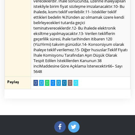
vereceklerdir. İhale sonucunda, üzerine ihaleyapılan
istekliyle birim fiyat sözleşme imzalanacaktır.10- Bu
ihalede, kısmı teklif verilebilir.11- İstekliler teklif
ettikleri bedelin %3’ünden az olmamak üzere kendi
belirleyecekleri tutarda geçici
teminatvereceklerdir.12- Bu ihalede elektronik
eksiltme yapılmayacaktır.13- Verilen tekliflerin
geçerlilik süresi, ihale tarihinden itibaren 120
(YüzYirmi) takvim günüdür.14- Konsorsiyum olarak
ihaleye teklif verilemez.15- Diğer hususlar:Teklif Fiyatı
İhale Komisyonu Tarafından Aşırı Düşük Olarak
Tespit Edilen İsteklilerden Kanunun 38
inciMaddesine Göre Açıklama İstenecektir66– Sayı
5648
Paylaş