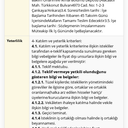
Bakım Onarımve İkmal Bölümü Deposu (Alacaatlı
Mah. Türkkonut Bulvarı4973 Cad. No: 1-2-3
Çankaya/Ankara)3.4. Süresi/teslim tarihi : İşe
Başlama Tarihinden İtibaren 45 Takvim Günü
İçerisindeMalların Tamamı Teslim Edecektir3.5. İşe
başlama tarihi : Sözleşmenin İmzalanmasını
Müteakip İlk İş Gününde İşeBaşlanacaktır.
Yeterlilik
4- Katılım ve yeterlik kriterleri:
4.1.
Katılım ve yeterlik kriterlerine ilişkin istekliler
tarafından e-teklif kapsamında sunulması gereken
bilgi vebelgeler ile fiyat dışı unsurlara ilişkin bilgi ve
belgelere aşağıda yer verilmiştir:
4.1.1.
Teklif mektubu.
4.1.2. Teklif vermeye yetkili olunduğunu
gösteren bilgi ve belgeler:
4.1.2.1.
Tüzel kişilerde; isteklilerin yönetimindeki
görevliler ile ilgisine göre, ortaklar ve ortaklık
oranlarına(halka arz edilen hisseler hariç)/
üyelerine/kurucularına ilişkin bilgi ve belgeler.
4.1.2.2.
Vekâleten ihaleye katılma halinde vekile
ilişkin bilgi ve belgeler.
4.1.3.
Geçici teminat.
4.1.4
İsteklinin iş ortaklığı olması halinde iş ortaklığı
beyannamesi.