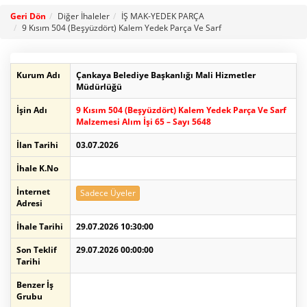
Geri Dön
Diğer İhaleler
İŞ MAK-YEDEK PARÇA
9 Kısım 504 (Beşyüzdört) Kalem Yedek Parça Ve Sarf
Kurum Adı
Çankaya Belediye Başkanlığı Mali Hizmetler
Müdürlüğü
İşin Adı
9 Kısım 504 (Beşyüzdört) Kalem Yedek Parça Ve Sarf
Malzemesi Alım İşi 65 – Sayı 5648
İlan Tarihi
03.07.2026
İhale K.No
İnternet
Sadece Üyeler
Adresi
İhale Tarihi
29.07.2026 10:30:00
Son Teklif
29.07.2026 00:00:00
Tarihi
Benzer İş
Grubu