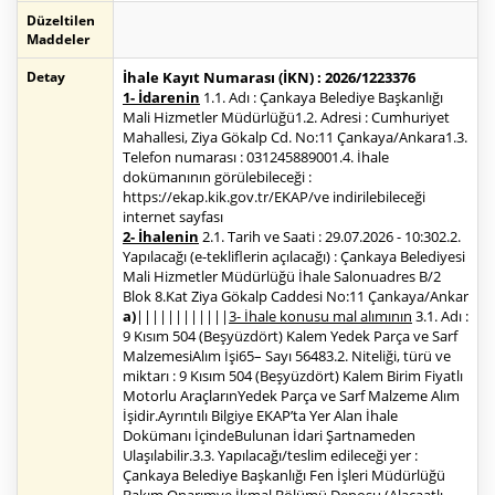
Düzeltilen
Maddeler
Detay
İhale Kayıt Numarası (İKN) : 2026/1223376
1- İdarenin
1.1. Adı : Çankaya Belediye Başkanlığı
Mali Hizmetler Müdürlüğü1.2. Adresi : Cumhuriyet
Mahallesi, Ziya Gökalp Cd. No:11 Çankaya/Ankara1.3.
Telefon numarası : 031245889001.4. İhale
dokümanının görülebileceği :
https://ekap.kik.gov.tr/EKAP/ve indirilebileceği
internet sayfası
2- İhalenin
2.1. Tarih ve Saati : 29.07.2026 - 10:302.2.
Yapılacağı (e-tekliflerin açılacağı) : Çankaya Belediyesi
Mali Hizmetler Müdürlüğü İhale Salonuadres B/2
Blok 8.Kat Ziya Gökalp Caddesi No:11 Çankaya/Ankar
a)
||||||||||||
3- İhale konusu mal alımının
3.1. Adı :
9 Kısım 504 (Beşyüzdört) Kalem Yedek Parça ve Sarf
MalzemesiAlım İşi65– Sayı 56483.2. Niteliği, türü ve
miktarı : 9 Kısım 504 (Beşyüzdört) Kalem Birim Fiyatlı
Motorlu AraçlarınYedek Parça ve Sarf Malzeme Alım
İşidir.Ayrıntılı Bilgiye EKAP’ta Yer Alan İhale
Dokümanı İçindeBulunan İdari Şartnameden
Ulaşılabilir.3.3. Yapılacağı/teslim edileceği yer :
Çankaya Belediye Başkanlığı Fen İşleri Müdürlüğü