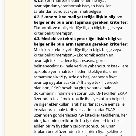
4.1.5.
Yerli malı teklif edenler lehine fiyat
avantajından yararlanmak isteyen istekliler
tarafından sunulacakyerli malı belgesi
4.2. Ekonomik ve mali yeterliğe ilişkin bilgi ve
belgeler ile bunların taşıması gereken kriterler:
Ekonomik ve mali yeterliğe ilişkin bilgi, belge veya
kriter belirtilmemiştir.
4.3. Mesleki ve teknik yeterliğe ilişkin bilgi ve
belgeler ile bunların taşıması gereken kriterler:
Mesleki ve teknik yeterliğe ilişkin bilgi, belge veya
kriter belirtilmemiştir.5- Ekonomik açıdan en
avantajlı teklif sadece fiyat esasına göre
belirlenecektir.6- İhale yerli ve yabancı tüm isteklilere
açık olup yerli malı teklif eden istekliye ihalenin
tamamında% 15 (yüzde on beş) oranında fiyat
avantajı uygulanacaktır.7- İhaleye teklif verecek
olanların, EKAP hesabına giriş yaparak ihale
dokümanını indirmeleri zorunludur.8-Teklifler, EKAP
üzerinden teklif mektubu ile ihaleye katılım belgesi
ve diğer ekler kullanılarak hazırlanacakve e-imza ile
imzalanarak ihale tarih ve saatine kadar EKAP
üzerinden gönderilecektir.9- İstekliler tekliflerini, her
bir iş kaleminin miktarı ile bu iş kalemleri için teklif
edilen birim fiyatların çarpımısonucu bulunan
toplam bedel üzerinden teklif birim fiyat şeklinde