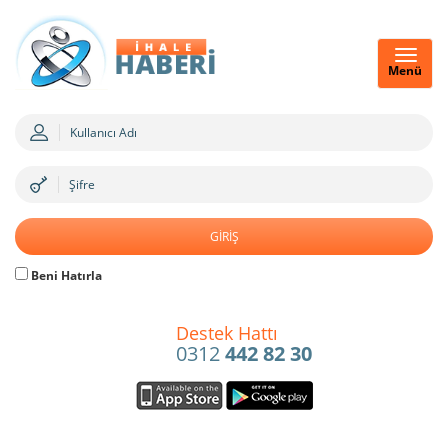
Menü
Beni Hatırla
Destek Hattı
0312
442 82 30