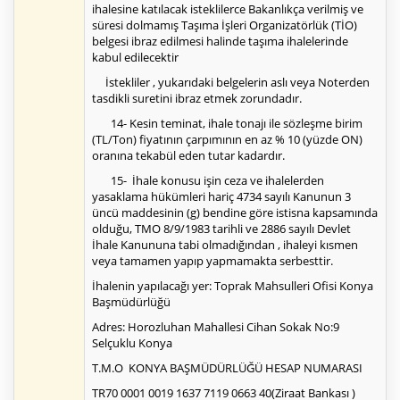
ihalesine katılacak isteklilerce Bakanlıkça verilmiş ve
süresi dolmamış Taşıma İşleri Organizatörlük (TİO)
belgesi ibraz edilmesi halinde taşıma ihalelerinde
kabul edilecektir
İstekliler , yukarıdaki belgelerin aslı veya Noterden
tasdikli suretini ibraz etmek zorundadır.
14- Kesin teminat, ihale tonajı ile sözleşme birim
(TL/Ton) fiyatının çarpımının en az % 10 (yüzde ON)
oranına tekabül eden tutar kadardır.
15- İhale konusu işin ceza ve ihalelerden
yasaklama hükümleri hariç 4734 sayılı Kanunun 3
üncü maddesinin (g) bendine göre istisna kapsamında
olduğu, TMO 8/9/1983 tarihli ve 2886 sayılı Devlet
İhale Kanununa tabi olmadığından , ihaleyi kısmen
veya tamamen yapıp yapmamakta serbesttir.
İhalenin yapılacağı yer: Toprak Mahsulleri Ofisi Konya
Başmüdürlüğü
Adres: Horozluhan Mahallesi Cihan Sokak No:9
Selçuklu Konya
T.M.O KONYA BAŞMÜDÜRLÜĞÜ HESAP NUMARASI
TR70 0001 0019 1637 7119 0663 40(Ziraat Bankası )