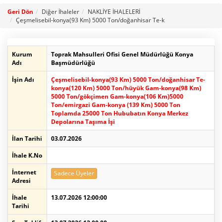
Geri Dön
Diğer İhaleler
NAKLİYE İHALELERİ
Çeşmelisebil-konya(93 Km) 5000 Ton/doğanhisar Te-k
Kurum
Toprak Mahsulleri Ofisi Genel Müdürlüğü Konya
Adı
Başmüdürlüğü
İşin Adı
Çeşmelisebil-konya(93 Km) 5000 Ton/doğanhisar Te-
konya(120 Km) 5000 Ton/hüyük Gam-konya(98 Km)
5000 Ton/gökçimen Gam-konya(106 Km)5000
Ton/emirgazi Gam-konya (139 Km) 5000 Ton
Toplamda 25000 Ton Hububatın Konya Merkez
Depolarına Taşıma İşi
İlan Tarihi
03.07.2026
İhale K.No
İnternet
Sadece Üyeler
Adresi
İhale
13.07.2026 12:00:00
Tarihi