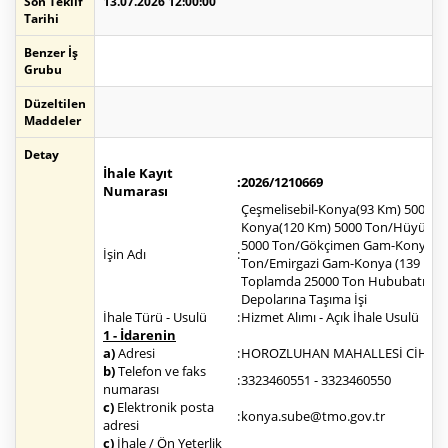
Son Teklif
13.07.2026 12:00:00
Tarihi
Benzer İş
Grubu
Düzeltilen
Maddeler
Detay
İhale Kayıt
:
2026/1210669
Numarası
Çeşmelisebil-Konya(93 Km) 5000 T
Konya(120 Km) 5000 Ton/Hüyük G
5000 Ton/Gökçimen Gam-Konya(1
İşin Adı
:
Ton/Emirgazi Gam-Konya (139 Km)
Toplamda 25000 Ton Hububatın K
Depolarına Taşıma İşi
İhale Türü - Usulü
:
Hizmet Alımı - Açık İhale Usulü
1 - İdarenin
a)
Adresi
:
HOROZLUHAN MAHALLESİ CİHAN 
b)
Telefon ve faks
:
3323460551 - 3323460550
numarası
c)
Elektronik posta
:
konya.sube@tmo.gov.tr
adresi
ç)
İhale / Ön Yeterlik