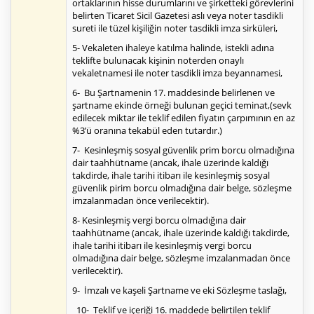
ortaklarının hisse durumlarını ve şirketteki görevlerini
belirten Ticaret Sicil Gazetesi aslı veya noter tasdikli
sureti ile tüzel kişiliğin noter tasdikli imza sirküleri,
5- Vekaleten ihaleye katılma halinde, istekli adına
teklifte bulunacak kişinin noterden onaylı
vekaletnamesi ile noter tasdikli imza beyannamesi,
6- Bu Şartnamenin 17. maddesinde belirlenen ve
şartname ekinde örneği bulunan geçici teminat,(sevk
edilecek miktar ile teklif edilen fiyatın çarpımının en az
%3’ü oranına tekabül eden tutardır.)
7- Kesinleşmiş sosyal güvenlik prim borcu olmadığına
dair taahhütname (ancak, ihale üzerinde kaldığı
takdirde, ihale tarihi itibarı ile kesinleşmiş sosyal
güvenlik pirim borcu olmadığına dair belge, sözleşme
imzalanmadan önce verilecektir).
8- Kesinleşmiş vergi borcu olmadığına dair
taahhütname (ancak, ihale üzerinde kaldığı takdirde,
ihale tarihi itibarı ile kesinleşmiş vergi borcu
olmadığına dair belge, sözleşme imzalanmadan önce
verilecektir).
9- İmzalı ve kaşeli Şartname ve eki Sözleşme taslağı,
10- Teklif ve içeriği 16. maddede belirtilen teklif