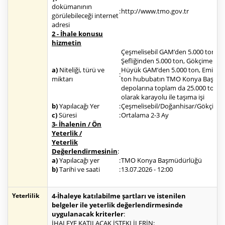
dokümanının
:
http://www.tmo.gov.tr
görülebileceği internet
adresi
2 - İhale konusu
hizmetin
Çeşmelisebil GAM’den 5.000 ton, D
Şefliğinden 5.000 ton, Gökçimen G
a)
Niteliği, türü ve
Hüyük GAM’den 5.000 ton, Emirgaz
:
miktarı
ton hububatın TMO Konya Başmü
depolarına toplam da 25.000 ton 
olarak karayolu ile taşıma işi
b)
Yapılacağı Yer
:
Çeşmelisebil/Doğanhisar/Gökçime
c)
Süresi
:
Ortalama 2-3 Ay
3- İhalenin / Ön
Yeterlik /
Yeterlik
Değerlendirmesinin
:
a)
Yapılacağı yer
:
TMO Konya Başmüdürlüğü
b)
Tarihi ve saati
:
13.07.2026 - 12:00
Yeterlilik
4-İhaleye katılabilme şartları ve istenilen
belgeler ile yeterlik değerlendirmesinde
uygulanacak kriterler
:
İHALEYE KATILACAK İSTEKLİLERİN: