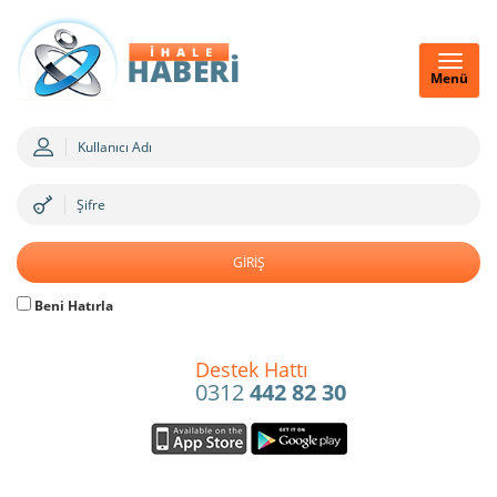
Menü
Beni Hatırla
Destek Hattı
0312
442 82 30