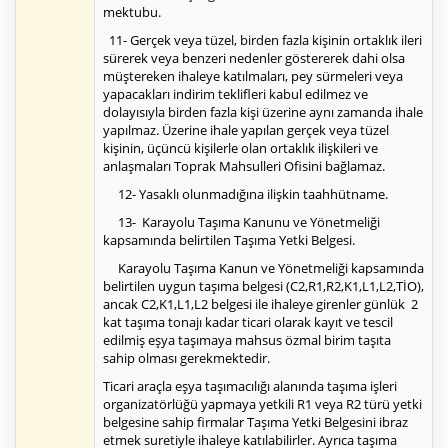
mektubu.
11- Gerçek veya tüzel, birden fazla kişinin ortaklık ileri
sürerek veya benzeri nedenler göstererek dahi olsa
müştereken ihaleye katılmaları, pey sürmeleri veya
yapacakları indirim teklifleri kabul edilmez ve
dolayısıyla birden fazla kişi üzerine aynı zamanda ihale
yapılmaz. Üzerine ihale yapılan gerçek veya tüzel
kişinin, üçüncü kişilerle olan ortaklık ilişkileri ve
anlaşmaları Toprak Mahsulleri Ofisini bağlamaz.
12- Yasaklı olunmadığına ilişkin taahhütname.
13- Karayolu Taşıma Kanunu ve Yönetmeliği
kapsamında belirtilen Taşıma Yetki Belgesi.
Karayolu Taşıma Kanun ve Yönetmeliği kapsamında
belirtilen uygun taşıma belgesi (C2,R1,R2,K1,L1,L2,TİO),
ancak C2,K1,L1,L2 belgesi ile ihaleye girenler günlük 2
kat taşıma tonajı kadar ticari olarak kayıt ve tescil
edilmiş eşya taşımaya mahsus özmal birim taşıta
sahip olması gerekmektedir.
Ticari araçla eşya taşımacılığı alanında taşıma işleri
organizatörlüğü yapmaya yetkili R1 veya R2 türü yetki
belgesine sahip firmalar Taşıma Yetki Belgesini ibraz
etmek suretiyle ihaleye katılabilirler. Ayrıca taşıma