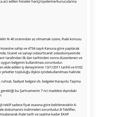
alka arz edilen hisseler hariç)/üyelerine/kurucularına
edelin % 40 oranından az olmamak üzere, ihale konusu
 hissesine sahip ve 4734 sayılı Kanuna göre yapılacak
inde, ticaret ve sanayi odası/ticaret odasıbünyesinde
vir tarafından ilk ilan tarihinden sonra düzenlenen ve
a uygun belgenin kullanılması zorunludur.
en elde edilen iş deneyiminin 13/1/2011 tarihli ve 6102
rketler topluluğu ilişkisi içindekullanılması halinde
in, ruhsat, faaliyet belgesi vb. belgeler:Karayolu Taşıma
ı gerektiği bu Şartnamenin 7 nci maddesi dışındaki
i
eklif sadece fiyat esasına göre belirlenecektir.6-
ihale dokümanını indirmeleri zorunludur.8-Teklifler,
 imzalanarak ihale tarih ve saatine kadar EKAP