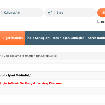
Ben
Diğer İhaleler
İhale Sonuçları
Kesinleşen Sonuçlar
Adres Bank
ılı Çöp Toplama Hizmetleri İçin Şoförsüz Ve
mizlik İşleri Müdürlüğü
 İçin Şoförsüz Ve Akaryakıtsız Araç Kiralama