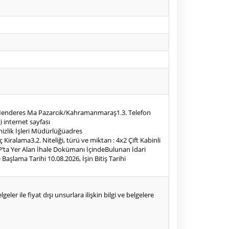
esi Menderes Ma Pazarcık/Kahramanmaraş1.3. Telefon
 internet sayfası
Temizlik İşleri Müdürlüğüadres
Kiralama3.2. Niteliği, türü ve miktarı : 4x2 Çift Kabinli
KAP’ta Yer Alan İhale Dokümanı İçindeBulunan İdari
e Başlama Tarihi 10.08.2026, İşin Bitiş Tarihi
eler ile fiyat dışı unsurlara ilişkin bilgi ve belgelere