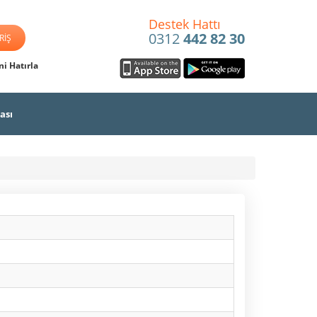
Destek Hattı
0312
442 82 30
i Hatırla
ası