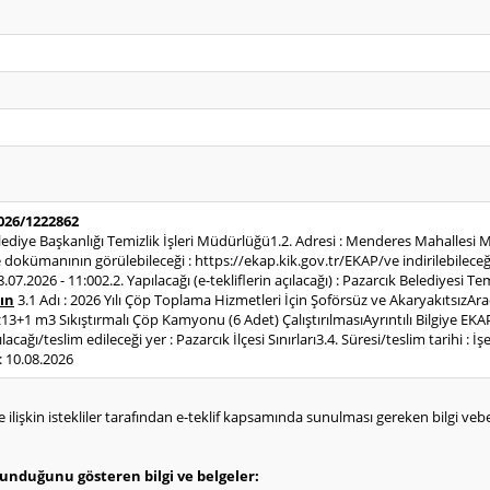
2026/1222862
Belediye Başkanlığı Temizlik İşleri Müdürlüğü1.2. Adresi : Menderes Mahall
dokümanının görülebileceği : https://ekap.kik.gov.tr/EKAP/ve indirilebileceği
28.07.2026 - 11:002.2. Yapılacağı (e-tekliflerin açılacağı) : Pazarcık Belediyesi 
ın
3.1 Adı : 2026 Yılı Çöp Toplama Hizmetleri İçin Şoförsüz ve AkaryakıtsızAraç 
Az13+1 m3 Sıkıştırmalı Çöp Kamyonu (6 Adet) ÇalıştırılmasıAyrıntılı Bilgiye E
acağı/teslim edileceği yer : Pazarcık İlçesi Sınırları3.4. Süresi/teslim tarihi : İş
: 10.08.2026
e ilişkin istekliler tarafından e-teklif kapsamında sunulması gereken bilgi vebelg
olunduğunu gösteren bilgi ve belgeler: