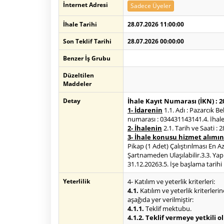
İnternet Adresi
Sadece Üyeler
İhale Tarihi
28.07.2026 11:00:00
Son Teklif Tarihi
28.07.2026 00:00:00
Benzer İş Grubu
Düzeltilen
Maddeler
Detay
İhale Kayıt Numarası (İKN) : 
1- İdarenin
1.1. Adı : Pazarcık 
numarası : 034431143141.4. İhale 
2- İhalenin
2.1. Tarih ve Saati : 
3- İhale konusu hizmet alımın
Pikap (1 Adet) Çalıştırılması En 
Şartnameden Ulaşılabilir.3.3. Yapıl
31.12.20263.5. İşe başlama tarihi 
Yeterlilik
4- Katılım ve yeterlik kriterleri:
4.1.
Katılım ve yeterlik kriterlerin
aşağıda yer verilmiştir:
4.1.1.
Teklif mektubu.
4.1.2. Teklif vermeye yetkili 