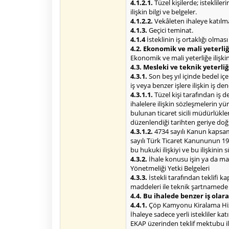
4.1.2.1.
Tüzel kişilerde; isteklile
ilişkin bilgi ve belgeler.
4.1.2.2.
Vekâleten ihaleye katılma 
4.1.3.
Geçici teminat.
4.1.4
İsteklinin iş ortaklığı olmas
4.2. Ekonomik ve mali yeterliğe
Ekonomik ve mali yeterliğe ilişkin 
4.3. Mesleki ve teknik yeterliğ
4.3.1.
Son beş yıl içinde bedel i
iş veya benzer işlere ilişkin iş 
4.3.1.1.
Tüzel kişi tarafından iş 
ihalelere ilişkin sözleşmelerin 
bulunan ticaret sicili müdürlükl
düzenlendiği tarihten geriye doğ
4.3.1.2.
4734 sayılı Kanun kapsamı
sayılı Türk Ticaret Kanununun 195
bu hukuki ilişkiyi ve bu ilişkinin
4.3.2.
İhale konusu işin ya da malın
Yönetmeliği Yetki Belgeleri
4.3.3.
İstekli tarafından teklifi
maddeleri ile teknik şartnamede b
4.4. Bu ihalede benzer iş olara
4.4.1.
Çöp Kamyonu Kiralama Hizmet
İhaleye sadece yerli istekliler ka
EKAP üzerinden teklif mektubu ile