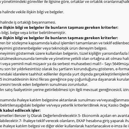
rin yönetimindeki görevliler ile ilgisine göre, ortaklar ve ortaklık oranlarına(h
halinde vekile ilişkin bilgi ve belgeler.
ı halinde iş ortaklığı beyannamesi.
 ilişkin bilgi ve belgeler ile bunların taşıması gereken kriterler:
bilgi, belge veya kriter belirtilmemiştir.
e ilişkin bilgi ve belgeler ile bunların taşıması gereken kriterler:
çeren bir sözleşme kapsamında kabul işlemleri tamamlanan ve teklif edilenb
deneyimini gösterenbelgeler veya teknolojik ürün deneyim belgesi.
deneyimini göstermek üzere kullanılan belgenin, tüzel kişiliğin yarısındanfazla
yürütülmesikonusunda temsile ve yönetime yetkili olan ortağına ait olması hal
eri veya yeminli mali müşavir ya da serbest muhasebeci mali1– Sayı 5649müşa
ru son bir yıldırkesintisiz olarak bu şartların korunduğunu gösteren, e-form
ndaki idarelere taahhüt edilenler dışında yurt dışında gerçekleştirilenişlerd
 incimaddesinin ikinci fıkrası gereğince pay çoğunluğuna dayanarak kurulan şi
 süresini tevsik eden belgelerin sunulması zorunludur.
 satış faaliyetinin yerine getirilebilmesi için ilgili mevzuat gereğincesicil, iz
 kapsamında ihaleye katılım belgesine aktarılarak sunulması ve/veyasağlanmas
elirtilenaşağıdaki belgeler ve/veya yeterlik kriterleri:Binek Araç Kasko Değer
k kabul edilecek işler:
leri Benzer İş Olarak Değerlendirelecektir.5- Ekonomik açıdan en avantajlı t
tılabilecektir.7- İhaleye teklif verecek olanların, EKAP hesabına giriş yaparak 
 ihaleye katılım belgesi ve diğer ekler kullanılarak hazırlanacakve e-imza ile