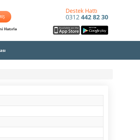
Destek Hattı
0312
442 82 30
i Hatırla
ası