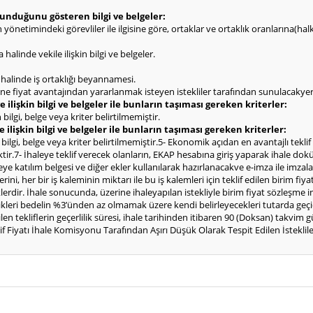
olunduğunu gösteren bilgi ve belgeler:
rin yönetimindeki görevliler ile ilgisine göre, ortaklar ve ortaklık oranlarına(h
halinde vekile ilişkin bilgi ve belgeler.
ı halinde iş ortaklığı beyannamesi.
hine fiyat avantajından yararlanmak isteyen istekliler tarafından sunulacakyerl
 ilişkin bilgi ve belgeler ile bunların taşıması gereken kriterler:
bilgi, belge veya kriter belirtilmemiştir.
e ilişkin bilgi ve belgeler ile bunların taşıması gereken kriterler:
n bilgi, belge veya kriter belirtilmemiştir.5- Ekonomik açıdan en avantajlı tekli
cektir.7- İhaleye teklif verecek olanların, EKAP hesabına giriş yaparak ihale d
eye katılım belgesi ve diğer ekler kullanılarak hazırlanacakve e-imza ile imza
iflerini, her bir iş kaleminin miktarı ile bu iş kalemleri için teklif edilen bir
klerdir. İhale sonucunda, üzerine ihaleyapılan istekliyle birim fiyat sözleşme i
 ettikleri bedelin %3’ünden az olmamak üzere kendi belirleyecekleri tutarda ge
len tekliflerin geçerlilik süresi, ihale tarihinden itibaren 90 (Doksan) takvim
lif Fiyatı İhale Komisyonu Tarafından Aşırı Düşük Olarak Tespit Edilen İste