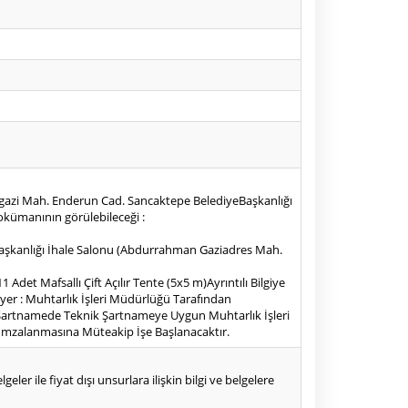
ngazi Mah. Enderun Cad. Sancaktepe BelediyeBaşkanlığı
okümanının görülebileceği :
iye Başkanlığı İhale Salonu (Abdurrahman Gaziadres Mah.
 11 Adet Mafsallı Çift Açılır Tente (5x5 m)Ayrıntılı Bilgiye
 yer : Muhtarlık İşleri Müdürlüğü Tarafından
ikŞartnamede Teknik Şartnameye Uygun Muhtarlık İşleri
n İmzalanmasına Müteakip İşe Başlanacaktır.
eler ile fiyat dışı unsurlara ilişkin bilgi ve belgelere