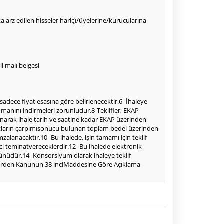
alka arz edilen hisseler hariç)/üyelerine/kurucularına
i malı belgesi
f sadece fiyat esasına göre belirlenecektir.6- İhaleye
okümanını indirmeleri zorunludur.8-Teklifler, EKAP
lanarak ihale tarih ve saatine kadar EKAP üzerinden
im fiyatların çarpımısonucu bulunan toplam bedel üzerinden
mzalanacaktır.10- Bu ihalede, işin tamamı için teklif
çici teminatvereceklerdir.12- Bu ihalede elektronik
 günüdür.14- Konsorsiyum olarak ihaleye teklif
klilerden Kanunun 38 inciMaddesine Göre Açıklama