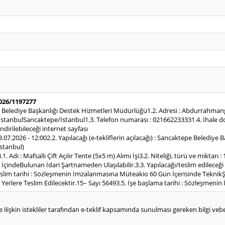
2026/1197277
e Belediye Başkanlığı Destek Hizmetleri Müdürlüğü1.2. Adresi : Abdurrahma
 İstanbulSancaktepe/İstanbul1.3. Telefon numarası : 021662233331.4. İhale d
dirilebileceği internet sayfası
 13.07.2026 - 12:002.2. Yapılacağı (e-tekliflerin açılacağı) : Sancaktepe Beled
stanbul)
.1. Adı : Mafsallı Çift Açılır Tente (5x5 m) Alımı İşi3.2. Niteliği, türü ve miktarı :
İçindeBulunan İdari Şartnameden Ulaşılabilir.3.3. Yapılacağı/teslim edileceği
/teslim tarihi : Sözleşmenin İmzalanmasına Müteakio 60 Gün İçerisinde Tekn
erlere Teslim Edilecektir.15– Sayı 56493.5. İşe başlama tarihi : Sözleşmeni
e ilişkin istekliler tarafından e-teklif kapsamında sunulması gereken bilgi vebelg