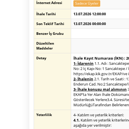
İnternet Adresi
Sadece Üyeler
İhale Tarihi
13.07.2026 12:00:00
Son Teklif Tarihi
13.07.2026 00:00:00
Benzer İş Grubu
Düzeltilen
Maddeler
Detay
İhale Kayıt Numarası (İKN) : 
1- İdarenin
1.1. Adı : Sancaktep
No: 2 İç Kapı No: 1 Sancaktepe /
https://ekap.kik.gov.tr/EKAP/ve in
2- İhalenin
2.1. Tarih ve Saati :
Enderun Cad. No:2 Sancaktepe/İ
3- İhale konusu mal alımının
3
EKAP’ta Yer Alan İhale Dokümanı 
Gösterilecek Yerlere3.4. Süresi
MüdürlüğüTarafından Belirlenen Y
Yeterlilik
4- Katılım ve yeterlik kriterleri:
4.1.
Katılım ve yeterlik kriterlerin
aşağıda yer verilmiştir: