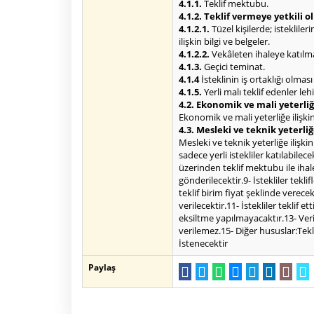
4.1.1.
Teklif mektubu.
4.1.2. Teklif vermeye yetkili 
4.1.2.1.
Tüzel kişilerde; isteklile
ilişkin bilgi ve belgeler.
4.1.2.2.
Vekâleten ihaleye katılma 
4.1.3.
Geçici teminat.
4.1.4
İsteklinin iş ortaklığı olmas
4.1.5.
Yerli malı teklif edenler le
4.2. Ekonomik ve mali yeterliğe
Ekonomik ve mali yeterliğe ilişkin 
4.3. Mesleki ve teknik yeterliğ
Mesleki ve teknik yeterliğe ilişki
sadece yerli istekliler katılabile
üzerinden teklif mektubu ile ihal
gönderilecektir.9- İstekliler tekl
teklif birim fiyat şeklinde verece
verilecektir.11- İstekliler teklif
eksiltme yapılmayacaktır.13- Veri
verilemez.15- Diğer hususlar:Tek
İstenecektir
Paylaş