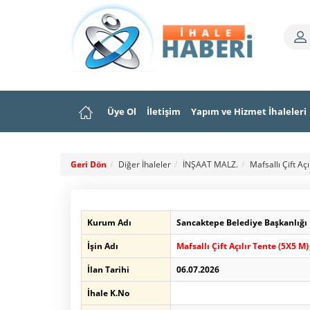
Üye Ol
İletişim
Yapım ve Hizmet İhaleleri
Geri Dön
Diğer İhaleler
İNŞAAT MALZ.
Mafsallı Çift Açı
Kurum Adı
Sancaktepe Belediye Başkanlığı
İşin Adı
Mafsallı Çift Açılır Tente (5X5 M)
İlan Tarihi
06.07.2026
İhale K.No