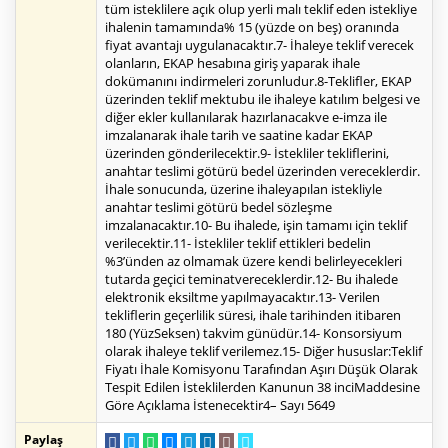
tüm isteklilere açık olup yerli malı teklif eden istekliye
ihalenin tamamında% 15 (yüzde on beş) oranında
fiyat avantajı uygulanacaktır.7- İhaleye teklif verecek
olanların, EKAP hesabına giriş yaparak ihale
dokümanını indirmeleri zorunludur.8-Teklifler, EKAP
üzerinden teklif mektubu ile ihaleye katılım belgesi ve
diğer ekler kullanılarak hazırlanacakve e-imza ile
imzalanarak ihale tarih ve saatine kadar EKAP
üzerinden gönderilecektir.9- İstekliler tekliflerini,
anahtar teslimi götürü bedel üzerinden vereceklerdir.
İhale sonucunda, üzerine ihaleyapılan istekliyle
anahtar teslimi götürü bedel sözleşme
imzalanacaktır.10- Bu ihalede, işin tamamı için teklif
verilecektir.11- İstekliler teklif ettikleri bedelin
%3’ünden az olmamak üzere kendi belirleyecekleri
tutarda geçici teminatvereceklerdir.12- Bu ihalede
elektronik eksiltme yapılmayacaktır.13- Verilen
tekliflerin geçerlilik süresi, ihale tarihinden itibaren
180 (YüzSeksen) takvim günüdür.14- Konsorsiyum
olarak ihaleye teklif verilemez.15- Diğer hususlar:Teklif
Fiyatı İhale Komisyonu Tarafından Aşırı Düşük Olarak
Tespit Edilen İsteklilerden Kanunun 38 inciMaddesine
Göre Açıklama İstenecektir4– Sayı 5649
Paylaş