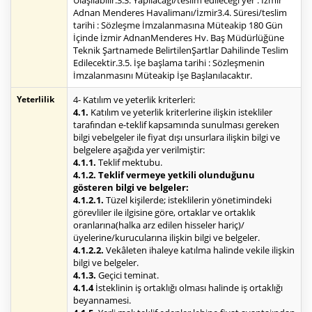
Ulaşılabilir.3.3. Yapılacağı/teslim edileceği yer : İzmir
Adnan Menderes Havalimanı/İzmir3.4. Süresi/teslim
tarihi : Sözleşme İmzalanmasına Müteakip 180 Gün
İçinde İzmir AdnanMenderes Hv. Baş Müdürlüğüne
Teknik Şartnamede BelirtilenŞartlar Dahilinde Teslim
Edilecektir.3.5. İşe başlama tarihi : Sözleşmenin
İmzalanmasını Müteakip İşe Başlanılacaktır.
Yeterlilik
4- Katılım ve yeterlik kriterleri:
4.1.
Katılım ve yeterlik kriterlerine ilişkin istekliler
tarafından e-teklif kapsamında sunulması gereken
bilgi vebelgeler ile fiyat dışı unsurlara ilişkin bilgi ve
belgelere aşağıda yer verilmiştir:
4.1.1.
Teklif mektubu.
4.1.2. Teklif vermeye yetkili olunduğunu
gösteren bilgi ve belgeler:
4.1.2.1.
Tüzel kişilerde; isteklilerin yönetimindeki
görevliler ile ilgisine göre, ortaklar ve ortaklık
oranlarına(halka arz edilen hisseler hariç)/
üyelerine/kurucularına ilişkin bilgi ve belgeler.
4.1.2.2.
Vekâleten ihaleye katılma halinde vekile ilişkin
bilgi ve belgeler.
4.1.3.
Geçici teminat.
4.1.4
İsteklinin iş ortaklığı olması halinde iş ortaklığı
beyannamesi.