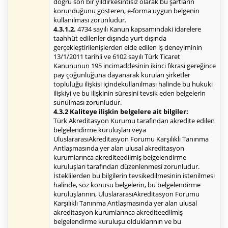
doğru son bir yıldırkesintisiz olarak bu şartların
korunduğunu gösteren, e-forma uygun belgenin
kullanılması zorunludur.
4.3.1.2.
4734 sayılı Kanun kapsamındaki idarelere
taahhüt edilenler dışında yurt dışında
gerçekleştirilenişlerden elde edilen iş deneyiminin
13/1/2011 tarihli ve 6102 sayılı Türk Ticaret
Kanununun 195 incimaddesinin ikinci fıkrası gereğince
pay çoğunluğuna dayanarak kurulan şirketler
topluluğu ilişkisi içindekullanılması halinde bu hukuki
ilişkiyi ve bu ilişkinin süresini tevsik eden belgelerin
sunulması zorunludur.
4.3.2 Kaliteye ilişkin belgelere ait bilgiler:
Türk Akreditasyon Kurumu tarafından akredite edilen
belgelendirme kuruluşları veya
UluslararasıAkreditasyon Forumu Karşılıklı Tanınma
Antlaşmasında yer alan ulusal akreditasyon
kurumlarınca akrediteedilmiş belgelendirme
kuruluşları tarafından düzenlenmesi zorunludur.
İsteklilerden bu bilgilerin tevsikedilmesinin istenilmesi
halinde, söz konusu belgelerin, bu belgelendirme
kuruluşlarının, UluslararasıAkreditasyon Forumu
Karşılıklı Tanınma Antlaşmasında yer alan ulusal
akreditasyon kurumlarınca akrediteedilmiş
belgelendirme kuruluşu olduklarının ve bu