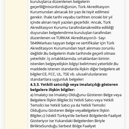
kuruluşlarca düzenlenen belgelerin
geçerliliğinisürdürdüğünün, Türk Akreditasyon
Kurumundan alınacak bir yazı ile teyit edilmesi
gerekir. İhale tarihi veyabu tarihten önceki bir yıl
içinde alınan teyit yazıları geçerlidir. Ancak, Türk
Akreditasyon Kurumu tarafındanakredite edildiği
duyurulan belgelendirme kuruluşları tarafından
düzenlenen ve TÜRKAK Akreditasyon3– Sayı
5649Markası taşıyan belge ve sertifikalar için Türk
Akreditasyon Kurumundan teyit alınması zorunlu
değildir.Bu belgelerin ihale tarihinde geçerli olması
yeterlidir. İş ortaklıklarında, ortaklardan birinin
istenilen belgeyeilişkin bilgiyi belirtmesi yeterlidir.Bu
maddede istenen standarda ilişkin diğer belgelere ait
bilgiler:CE, FCC, UL, TSE vb. ulusal/uluslararası
standartlara uygunluk belgeleri
4.3.3. Yetkili satıcılığı veya imalatçılığı gösteren
belgelere ilişkin bilgiler:
a) İmalatçı ise İmalatçı Olduğunu Gösteren Belge veya
Belgelere İlişkin Bilgiler,b) Yetkili Satıcı veya Yetkili
Temsilci ise Yetkili Satıcı ya da Yetkili Temsilci
Olduğunu Gösteren Belge veyaBelgelere İlişkin
Bilgiler,c) İstekli Türkiye’de Serbest Bölgelerde Faaliyet
Gösteriyor ise Yukarıdaki Belgelerden Biriyle
BirlikteSunduğu Serbest Bölge Faaliyet