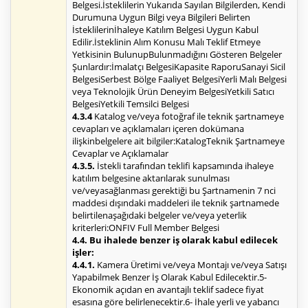
Belgesi.İsteklilerin Yukarıda Sayılan Bilgilerden, Kendi
Durumuna Uygun Bilgi veya Bilgileri Belirten
İsteklilerinİhaleye Katılım Belgesi Uygun Kabul
Edilir.İsteklinin Alım Konusu Malı Teklif Etmeye
Yetkisinin BulunupBulunmadığını Gösteren Belgeler
Şunlardır:İmalatçı BelgesiKapasite RaporuSanayi Sicil
BelgesiSerbest Bölge Faaliyet BelgesiYerli Malı Belgesi
veya Teknolojik Ürün Deneyim BelgesiYetkili Satıcı
BelgesiYetkili Temsilci Belgesi
4.3.4
Katalog ve/veya fotoğraf ile teknik şartnameye
cevapları ve açıklamaları içeren dokümana
ilişkinbelgelere ait bilgiler:KatalogTeknik Şartnameye
Cevaplar ve Açıklamalar
4.3.5.
İstekli tarafından teklifi kapsamında ihaleye
katılım belgesine aktarılarak sunulması
ve/veyasağlanması gerektiği bu Şartnamenin 7 nci
maddesi dışındaki maddeleri ile teknik şartnamede
belirtilenaşağıdaki belgeler ve/veya yeterlik
kriterleri:ONFIV Full Member Belgesi
4.4. Bu ihalede benzer iş olarak kabul edilecek
işler:
4.4.1.
Kamera Üretimi ve/veya Montajı ve/veya Satışı
Yapabilmek Benzer İş Olarak Kabul Edilecektir.5-
Ekonomik açıdan en avantajlı teklif sadece fiyat
esasına göre belirlenecektir.6- İhale yerli ve yabancı