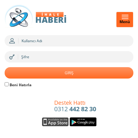
Menü
Beni Hatırla
Destek Hattı
0312
442 82 30