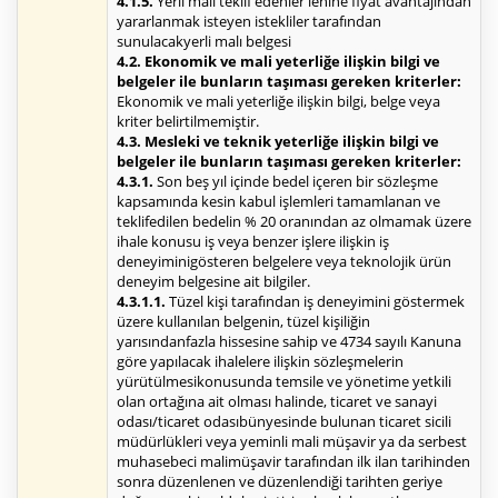
4.1.5.
Yerli malı teklif edenler lehine fiyat avantajından
yararlanmak isteyen istekliler tarafından
sunulacakyerli malı belgesi
4.2. Ekonomik ve mali yeterliğe ilişkin bilgi ve
belgeler ile bunların taşıması gereken kriterler:
Ekonomik ve mali yeterliğe ilişkin bilgi, belge veya
kriter belirtilmemiştir.
4.3. Mesleki ve teknik yeterliğe ilişkin bilgi ve
belgeler ile bunların taşıması gereken kriterler:
4.3.1.
Son beş yıl içinde bedel içeren bir sözleşme
kapsamında kesin kabul işlemleri tamamlanan ve
teklifedilen bedelin % 20 oranından az olmamak üzere
ihale konusu iş veya benzer işlere ilişkin iş
deneyiminigösteren belgelere veya teknolojik ürün
deneyim belgesine ait bilgiler.
4.3.1.1.
Tüzel kişi tarafından iş deneyimini göstermek
üzere kullanılan belgenin, tüzel kişiliğin
yarısındanfazla hissesine sahip ve 4734 sayılı Kanuna
göre yapılacak ihalelere ilişkin sözleşmelerin
yürütülmesikonusunda temsile ve yönetime yetkili
olan ortağına ait olması halinde, ticaret ve sanayi
odası/ticaret odasıbünyesinde bulunan ticaret sicili
müdürlükleri veya yeminli mali müşavir ya da serbest
muhasebeci malimüşavir tarafından ilk ilan tarihinden
sonra düzenlenen ve düzenlendiği tarihten geriye