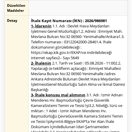
Düzeltilen
Maddeler
Detay
İhale Kayıt Numarası (İKN) : 2026/986981
1- İdarenin
1.1. Adı : Devlet Hava Meydanları
İşletmesi Genel Müdürlüğü1.2. Adresi : Emniyet Mah.
Mevlana Bulvarı No:32 06560- Yenimahalle/Ankara1.3.
Telefon numarası : 03122042000-28461.4. İhale
dokümanının görülebileceği :
https://ekap.kik.gov.tr/EKAP/ve indirilebileceği
internet sayfası2– Sayı 5649
2- İhalenin
2.1. Tarih ve Saati : 05.08.2026 - 11:002.2.
Yapılacağı (e-tekliflerin açılacağı) : Emniyet Mahallesi
Mevlana Bulvarı No:32 06560 Yenimahalle /adres
Ankara Adresinde Bulunan Devlet Hava Meydanları
İşletmesiGenel Müdürlüğü Satın Alma ve İkmal Dairesi
Başkanlığı
3- İhale konusu mal alımının
3.1. Adı : İzmir Adnan
Menderes Hv. Başmüdürlüğü Çevre Güvenlik
KameraSistemi Temin ve Tesisi İşi3.2. Niteliği, türü ve
miktarı : 1 Adet - İzmir Adnan Menderes Hv.
Başmüdürlüğü ÇevreGüvenlik Kamera Sistemi Temin
ve Tesisi İşiAyrıntılı Bilgiye EKAP’ta Yer Alan İhale
Dokümanı İçindeBulunan İdari Şartnameden