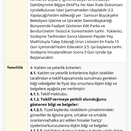
Dahil)Ayrıntılı Bilgiye EKAP’ta Yer Alan İhale Dokümanı
İçindeBulunan İdari Şartnameden Ulaşılabilir.3.3.
Yapılacağı/teslim edileceği yer : Samsun Büyükşehir
Belediyesi İşletme ve İştirakler DairesiBaşkanlığı
Bünyesinde Faaliyet Gösteren Kilit Parke ve
BordürÜretim Tesisi3.4. Süresi/teslim tarihi : Yüklenici,
Sözleşme Tarihinden Sonra İdarenin Peyder Pey
MailYoluyla Talep Edeceği Ürün Listesini En Fazla 15
Gün İçerisindeTeslim Edecektir.3.5. İşe başlama tarihi :
Sözleşme İmzalandıktan Sonra 5 Gün İçinde İşe
Başlanacaktır.
Yeterlilik
4- Katılım ve yeterlik kriterleri:
4.1.
Katılım ve yeterlik kriterlerine ilişkin istekliler
tarafından e-teklif kapsamında sunulması gereken
bilgi vebelgeler ile fiyat dışı unsurlara ilişkin bilgi ve
belgelere aşağıda yer verilmiştir:
4.1.1.
Teklif mektubu.
4.1.2. Teklif vermeye yetkili olunduğunu
gösteren bilgi ve belgeler:
4.1.2.1.
Tüzel kişilerde; isteklilerin yönetimindeki
görevliler ile ilgisine göre, ortaklar ve ortaklık
oranlarına(halka arz edilen hisseler hariç)/
üyelerine/kurucularına ilişkin bilgi ve belgeler.
4.1.2.2.
Vekâleten ihaleye katılma halinde vekile ilişkin