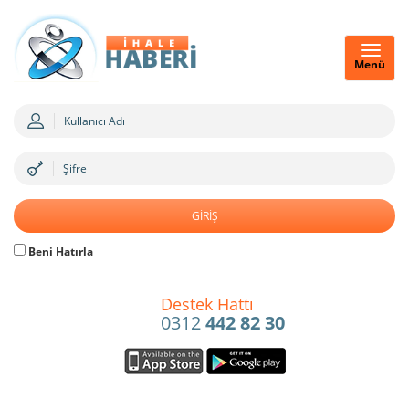
Menü
Beni Hatırla
Destek Hattı
0312
442 82 30