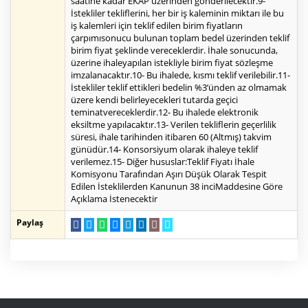
saatine kadar EKAP üzerinden gönderilecektir.9-
İstekliler tekliflerini, her bir iş kaleminin miktarı ile bu
iş kalemleri için teklif edilen birim fiyatların
çarpımısonucu bulunan toplam bedel üzerinden teklif
birim fiyat şeklinde vereceklerdir. İhale sonucunda,
üzerine ihaleyapılan istekliyle birim fiyat sözleşme
imzalanacaktır.10- Bu ihalede, kısmı teklif verilebilir.11-
İstekliler teklif ettikleri bedelin %3’ünden az olmamak
üzere kendi belirleyecekleri tutarda geçici
teminatvereceklerdir.12- Bu ihalede elektronik
eksiltme yapılacaktır.13- Verilen tekliflerin geçerlilik
süresi, ihale tarihinden itibaren 60 (Altmış) takvim
günüdür.14- Konsorsiyum olarak ihaleye teklif
verilemez.15- Diğer hususlar:Teklif Fiyatı İhale
Komisyonu Tarafından Aşırı Düşük Olarak Tespit
Edilen İsteklilerden Kanunun 38 inciMaddesine Göre
Açıklama İstenecektir
Paylaş