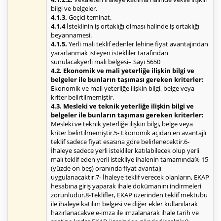
bilgi ve belgeler.
4.1.3.
Geçici teminat.
4.1.4
İsteklinin iş ortaklığı olması halinde iş ortaklığı
beyannamesi.
4.1.5.
Yerli malı teklif edenler lehine fiyat avantajından
yararlanmak isteyen istekliler tarafından
sunulacakyerli malı belgesi– Sayı 5650
4.2. Ekonomik ve mali yeterliğe ilişkin bilgi ve
belgeler ile bunların taşıması gereken kriterler:
Ekonomik ve mali yeterliğe ilişkin bilgi, belge veya
kriter belirtilmemiştir.
4.3. Mesleki ve teknik yeterliğe ilişkin bilgi ve
belgeler ile bunların taşıması gereken kriterler:
Mesleki ve teknik yeterliğe ilişkin bilgi, belge veya
kriter belirtilmemiştir.5- Ekonomik açıdan en avantajlı
teklif sadece fiyat esasına göre belirlenecektir.6-
İhaleye sadece yerli istekliler katılabilecek olup yerli
malı teklif eden yerli istekliye ihalenin tamamında% 15
(yüzde on beş) oranında fiyat avantajı
uygulanacaktır.7- İhaleye teklif verecek olanların, EKAP
hesabına giriş yaparak ihale dokümanını indirmeleri
zorunludur.8-Teklifler, EKAP üzerinden teklif mektubu
ile ihaleye katılım belgesi ve diğer ekler kullanılarak
hazırlanacakve e-imza ile imzalanarak ihale tarih ve