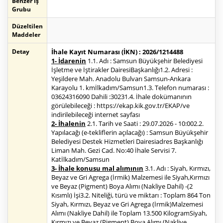
Benzer İş
Grubu
Düzeltilen
Maddeler
Detay
İhale Kayıt Numarası (İKN) : 2026/1214488
1- İdarenin
1.1. Adı : Samsun Büyükşehir Belediyesi
İşletme ve İştirakler DairesiBaşkanlığı1.2. Adresi :
Yeşildere Mah. Anadolu Bulvarı Samsun-Ankara
Karayolu 1. kmİlkadım/Samsun1.3. Telefon numarası :
03624316090 Dahili :30231.4. İhale dokümanının
görülebileceği : https://ekap.kik.gov.tr/EKAP/ve
indirilebileceği internet sayfası
2- İhalenin
2.1. Tarih ve Saati : 29.07.2026 - 10:002.2.
Yapılacağı (e-tekliflerin açılacağı) : Samsun Büyükşehir
Belediyesi Destek Hizmetleri Dairesiadres Başkanlığı
Liman Mah. Gezi Cad. No:40 İhale Servisi 7.
Katİlkadım/Samsun
3- İhale konusu mal alımının
3.1. Adı : Siyah, Kırmızı,
Beyaz ve Gri Agrega (İrmik) Malzemesi ile Siyah,Kırmızı
ve Beyaz (Pigment) Boya Alımı (Nakliye Dahil) -(2
Kısımlı) İşi3.2. Niteliği, türü ve miktarı : Toplam 864 Ton
Siyah, Kırmızı, Beyaz ve Gri Agrega (İrmik)Malzemesi
Alımı (Nakliye Dahil) ile Toplam 13.500 KilogramSiyah,
Kırmızı ve Beyaz (Pigment) Boya Alımı (Nakliye