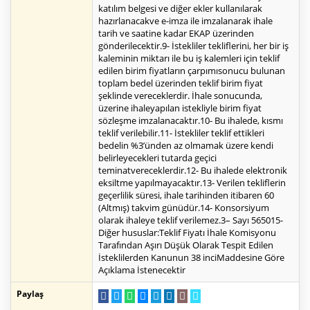
katılım belgesi ve diğer ekler kullanılarak
hazırlanacakve e-imza ile imzalanarak ihale
tarih ve saatine kadar EKAP üzerinden
gönderilecektir.9- İstekliler tekliflerini, her bir iş
kaleminin miktarı ile bu iş kalemleri için teklif
edilen birim fiyatların çarpımısonucu bulunan
toplam bedel üzerinden teklif birim fiyat
şeklinde vereceklerdir. İhale sonucunda,
üzerine ihaleyapılan istekliyle birim fiyat
sözleşme imzalanacaktır.10- Bu ihalede, kısmı
teklif verilebilir.11- İstekliler teklif ettikleri
bedelin %3’ünden az olmamak üzere kendi
belirleyecekleri tutarda geçici
teminatvereceklerdir.12- Bu ihalede elektronik
eksiltme yapılmayacaktır.13- Verilen tekliflerin
geçerlilik süresi, ihale tarihinden itibaren 60
(Altmış) takvim günüdür.14- Konsorsiyum
olarak ihaleye teklif verilemez.3– Sayı 565015-
Diğer hususlar:Teklif Fiyatı İhale Komisyonu
Tarafından Aşırı Düşük Olarak Tespit Edilen
İsteklilerden Kanunun 38 inciMaddesine Göre
Açıklama İstenecektir
Paylaş