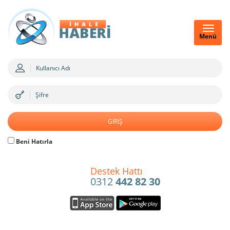
Menü
Beni Hatırla
Destek Hattı
0312
442 82 30