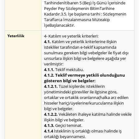
Tarihindenİtibaren 5 (Beş) İş Günü İçerisinde
Peyder Pey Sözleşmenin BitimTarihine
Kadardır.3.5. İşe başlama tarihi : Sözleşmenin
Taraflarca İmzalanmasına Müteakip
İşeBaşlanacaktır.
Yeterlilik
4- Katılım ve yeterlik kriterleri:
4.1.
Katılım ve yeterlik kriterlerine ilişkin
istekliler tarafından e-teklif kapsamında
sunulması gereken bilgi vebelgeler ile fiyat dışı
unsurlara ilişkin bilgi ve belgelere aşağıda yer
verilmiştir:
4.1.1.
Teklif mektubu.
4.1.2. Teklif vermeye yetkili olunduğunu
gösteren bilgi ve belgeler:
4.1.2.1.
Tüzel kişilerde; isteklilerin
yönetimindeki görevliler ile ilgisine göre,
ortaklar ve ortaklık oranlarına(halka arz edilen
hisseler hariç)/üyelerine/kurucularına ilişkin
bilgi ve belgeler.
4.1.2.2.
Vekâleten ihaleye katılma halinde vekile
ilişkin bilgi ve belgeler.
4.1.3.
Geçici teminat.
4.1.4
İsteklinin iş ortaklığı olması halinde iş
ortaklığı beyannamesi.