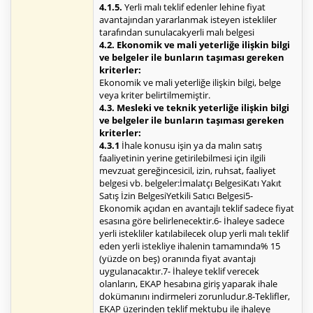
4.1.5.
Yerli malı teklif edenler lehine fiyat
avantajından yararlanmak isteyen istekliler
tarafından sunulacakyerli malı belgesi
4.2. Ekonomik ve mali yeterliğe ilişkin bilgi
ve belgeler ile bunların taşıması gereken
kriterler:
Ekonomik ve mali yeterliğe ilişkin bilgi, belge
veya kriter belirtilmemiştir.
4.3. Mesleki ve teknik yeterliğe ilişkin bilgi
ve belgeler ile bunların taşıması gereken
kriterler:
4.3.1
İhale konusu işin ya da malın satış
faaliyetinin yerine getirilebilmesi için ilgili
mevzuat gereğincesicil, izin, ruhsat, faaliyet
belgesi vb. belgeler:İmalatçı BelgesiKatı Yakıt
Satış İzin BelgesiYetkili Satıcı Belgesi5-
Ekonomik açıdan en avantajlı teklif sadece fiyat
esasına göre belirlenecektir.6- İhaleye sadece
yerli istekliler katılabilecek olup yerli malı teklif
eden yerli istekliye ihalenin tamamında% 15
(yüzde on beş) oranında fiyat avantajı
uygulanacaktır.7- İhaleye teklif verecek
olanların, EKAP hesabına giriş yaparak ihale
dokümanını indirmeleri zorunludur.8-Teklifler,
EKAP üzerinden teklif mektubu ile ihaleye