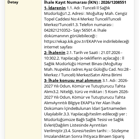
Detay
İhale Kayıt Numarası (İKN) : 2026/1208551
1- İdarenin
1.1. Adı : Tunceli İl Sağlık
Müdürlüğü1.2. Adresi : Moğultay Mah. Cengiz
Topel Caddesi No:4 Merkez TunceliTunceli
Merkez/Tunceli1.3. Telefon numarası :
042821210352– Sayı 56501.4. İhale
dokümanının görülebileceği :
https://ekap.kik.gov.tr/EKAP/ve indirilebileceği
internet sayfası
2- İhalenin
2.1. Tarih ve Saati : 21.07.2026 -
10:302.2. Yapılacağı (e-tekliflerin açılacağı) : İl
Sağlık Müdürlüğü Hizmet Binası (Moğultay
Mah. Nupelda /adres Ayaz Güloğlu Cad. No:28 -
Merkez / Tunceli) MerkeziSatın Alma Birimi
3- İhale konusu mal alımının
3.1. Adı : 2026-
2027 Yılı Odun, Kömür ve Tutuşturucu Tahta
Alımı3.2. Niteliği, türü ve miktarı : 5 Kısım 2026-
2027 Yılı Odun, Kömür ve Tutuşturucu Tahta
AlımıAyrıntılı Bilgiye EKAP’ta Yer Alan İhale
Dokümanı İçindeBulunan İdari Şartnameden
Ulaşılabilir.3.3. Yapılacağı/teslim edileceği yer :
Müdürlüğümüze Bağlı Sağlık Tesisi ve Sağlık
Evleri(Dağılım Listesinde Ayrıntıları
Verilmiştir.)3.4. Süresi/teslim tarihi : - Sözleşme
İmzalandıktan Sonra İhtiyaca Binaen Sipariş