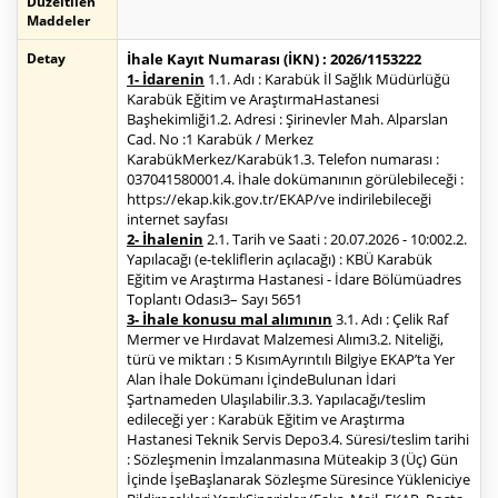
Düzeltilen
Maddeler
Detay
İhale Kayıt Numarası (İKN) : 2026/1153222
1- İdarenin
1.1. Adı : Karabük İl Sağlık Müdürlüğü
Karabük Eğitim ve AraştırmaHastanesi
Başhekimliği1.2. Adresi : Şirinevler Mah. Alparslan
Cad. No :1 Karabük / Merkez
KarabükMerkez/Karabük1.3. Telefon numarası :
037041580001.4. İhale dokümanının görülebileceği :
https://ekap.kik.gov.tr/EKAP/ve indirilebileceği
internet sayfası
2- İhalenin
2.1. Tarih ve Saati : 20.07.2026 - 10:002.2.
Yapılacağı (e-tekliflerin açılacağı) : KBÜ Karabük
Eğitim ve Araştırma Hastanesi - İdare Bölümüadres
Toplantı Odası3– Sayı 5651
3- İhale konusu mal alımının
3.1. Adı : Çelik Raf
Mermer ve Hırdavat Malzemesi Alımı3.2. Niteliği,
türü ve miktarı : 5 KısımAyrıntılı Bilgiye EKAP’ta Yer
Alan İhale Dokümanı İçindeBulunan İdari
Şartnameden Ulaşılabilir.3.3. Yapılacağı/teslim
edileceği yer : Karabük Eğitim ve Araştırma
Hastanesi Teknik Servis Depo3.4. Süresi/teslim tarihi
: Sözleşmenin İmzalanmasına Müteakip 3 (Üç) Gün
İçinde İşeBaşlanarak Sözleşme Süresince Yükleniciye