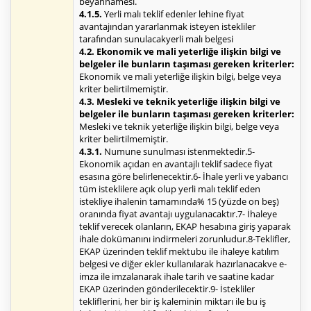
beyannamesi.
4.1.5.
Yerli malı teklif edenler lehine fiyat
avantajından yararlanmak isteyen istekliler
tarafından sunulacakyerli malı belgesi
4.2. Ekonomik ve mali yeterliğe ilişkin bilgi ve
belgeler ile bunların taşıması gereken kriterler:
Ekonomik ve mali yeterliğe ilişkin bilgi, belge veya
kriter belirtilmemiştir.
4.3. Mesleki ve teknik yeterliğe ilişkin bilgi ve
belgeler ile bunların taşıması gereken kriterler:
Mesleki ve teknik yeterliğe ilişkin bilgi, belge veya
kriter belirtilmemiştir.
4.3.1.
Numune sunulması istenmektedir.5-
Ekonomik açıdan en avantajlı teklif sadece fiyat
esasına göre belirlenecektir.6- İhale yerli ve yabancı
tüm isteklilere açık olup yerli malı teklif eden
istekliye ihalenin tamamında% 15 (yüzde on beş)
oranında fiyat avantajı uygulanacaktır.7- İhaleye
teklif verecek olanların, EKAP hesabına giriş yaparak
ihale dokümanını indirmeleri zorunludur.8-Teklifler,
EKAP üzerinden teklif mektubu ile ihaleye katılım
belgesi ve diğer ekler kullanılarak hazırlanacakve e-
imza ile imzalanarak ihale tarih ve saatine kadar
EKAP üzerinden gönderilecektir.9- İstekliler
tekliflerini, her bir iş kaleminin miktarı ile bu iş