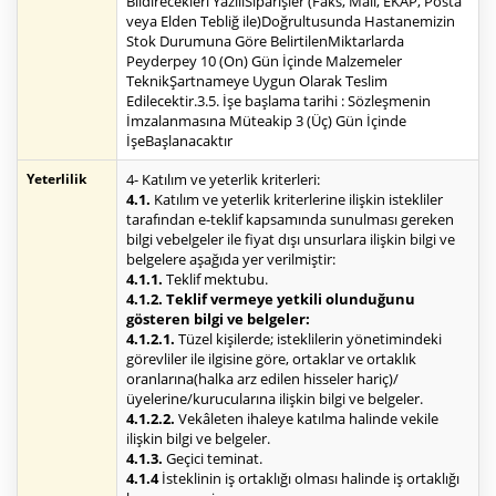
Bildirecekleri YazılıSiparişler (Faks, Mail, EKAP, Posta
veya Elden Tebliğ ile)Doğrultusunda Hastanemizin
Stok Durumuna Göre BelirtilenMiktarlarda
Peyderpey 10 (On) Gün İçinde Malzemeler
TeknikŞartnameye Uygun Olarak Teslim
Edilecektir.3.5. İşe başlama tarihi : Sözleşmenin
İmzalanmasına Müteakip 3 (Üç) Gün İçinde
İşeBaşlanacaktır
Yeterlilik
4- Katılım ve yeterlik kriterleri:
4.1.
Katılım ve yeterlik kriterlerine ilişkin istekliler
tarafından e-teklif kapsamında sunulması gereken
bilgi vebelgeler ile fiyat dışı unsurlara ilişkin bilgi ve
belgelere aşağıda yer verilmiştir:
4.1.1.
Teklif mektubu.
4.1.2. Teklif vermeye yetkili olunduğunu
gösteren bilgi ve belgeler:
4.1.2.1.
Tüzel kişilerde; isteklilerin yönetimindeki
görevliler ile ilgisine göre, ortaklar ve ortaklık
oranlarına(halka arz edilen hisseler hariç)/
üyelerine/kurucularına ilişkin bilgi ve belgeler.
4.1.2.2.
Vekâleten ihaleye katılma halinde vekile
ilişkin bilgi ve belgeler.
4.1.3.
Geçici teminat.
4.1.4
İsteklinin iş ortaklığı olması halinde iş ortaklığı