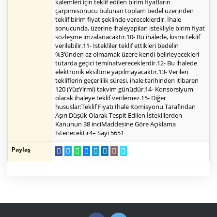
kalemleri için teklif edilen birim fiyatların
çarpımısonucu bulunan toplam bedel üzerinden
teklif birim fiyat şeklinde vereceklerdir. İhale
sonucunda, üzerine ihaleyapılan istekliyle birim fiyat
sözleşme imzalanacaktır.10- Bu ihalede, kısmı teklif
verilebilir.11- İstekliler teklif ettikleri bedelin
%3’ünden az olmamak üzere kendi belirleyecekleri
tutarda geçici teminatvereceklerdir.12- Bu ihalede
elektronik eksiltme yapılmayacaktır.13- Verilen
tekliflerin geçerlilik süresi, ihale tarihinden itibaren
120 (YüzYirmi) takvim günüdür.14- Konsorsiyum
olarak ihaleye teklif verilemez.15- Diğer
hususlar:Teklif Fiyatı İhale Komisyonu Tarafından
Aşırı Düşük Olarak Tespit Edilen İsteklilerden
Kanunun 38 inciMaddesine Göre Açıklama
İstenecektir4– Sayı 5651
Paylaş