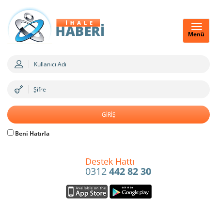
Menü
Beni Hatırla
Destek Hattı
0312
442 82 30