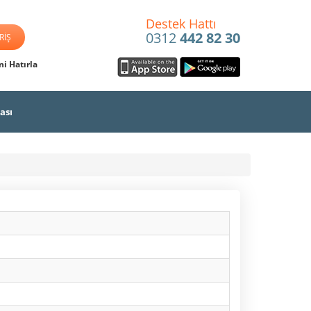
Destek Hattı
0312
442 82 30
i Hatırla
ası