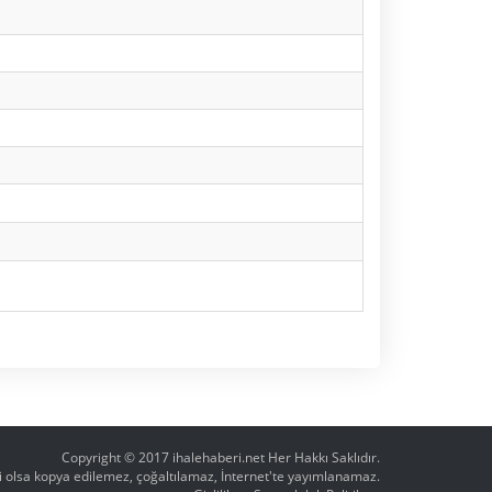
Copyright © 2017
ihalehaberi.net
Her Hakkı Saklıdır.
ahi olsa kopya edilemez, çoğaltılamaz, İnternet'te yayımlanamaz.