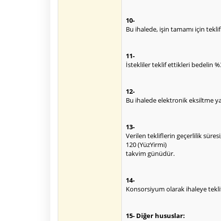
10-
Bu ihalede, işin tamamı için teklif
11-
İstekliler teklif ettikleri bedel
12-
Bu ihalede elektronik eksiltme y
13-
Verilen tekliflerin geçerlilik süres
120 (YüzYirmi)
takvim günüdür.
14-
Konsorsiyum olarak ihaleye tekli
15- Diğer hususlar: