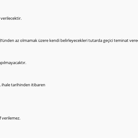
 verilecektir.
in %3’ünden az olmamak üzere kendi belirleyecekleri tutarda geçici teminat vere
apılmayacaktır.
i, ihale tarihinden itibaren
f verilemez.