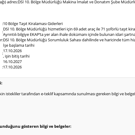
cağı) adres
:
DSİ 10. Bölge Müdürlüğü Makina İmalat ve Donatım Şube Müdürlüğ
:
10 Bölge Taşıt Kiralaması Giderleri
DSİ 10. Bölge Müdürlüğü hizmetleri için 69 adet araç ile 71 şoförlü taşıt kir
:
Ayrıntılı bilgiye EKAP’ta yer alan ihale dokümanı içinde bulunan idari şartn
er
:
DSİ 10. Bölge Müdürlüğü Sorumluluk Sahası dahilinde ve haricinde tüm hizm
İşe başlama tarihi
17.10.2026
:
, işin bitiş tarihi
16.10.2027
:
17.10.2026
i:
işkin istekliler tarafından e-teklif kapsamında sunulması gereken bilgi ve belgeler
olunduğunu gösteren bilgi ve belgeler: