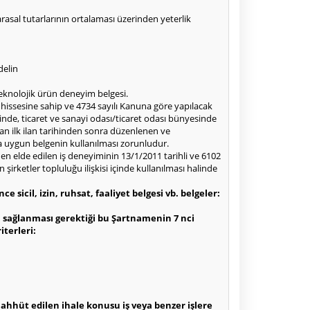
 parasal tutarlarının ortalaması üzerinden yeterlik
delin
teknolojik ürün deneyim belgesi.
a hissesine sahip ve 4734 sayılı Kanuna göre yapılacak
inde, ticaret ve sanayi odası/ticaret odası bünyesinde
an ilk ilan tarihinden sonra düzenlenen ve
ma uygun belgenin kullanılması zorunludur.
den elde edilen iş deneyiminin 13/1/2011 tarihli ve 6102
irketler topluluğu ilişkisi içinde kullanılması halinde
ce sicil, izin, ruhsat, faaliyet belgesi vb. belgeler:
ya sağlanması gerektiği bu Şartnamenin 7 nci
iterleri:
ahhüt edilen ihale konusu iş veya benzer işlere