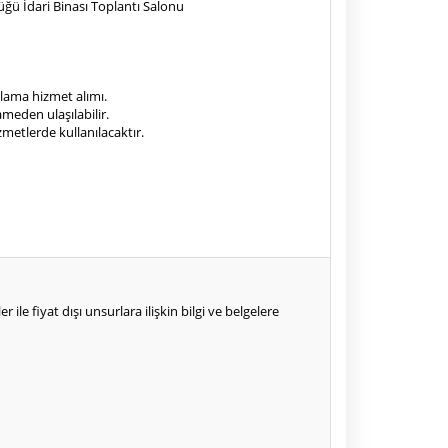
ü İdari Binası Toplantı Salonu
alama hizmet alımı.
ameden ulaşılabilir.
etlerde kullanılacaktır.
 ile fiyat dışı unsurlara ilişkin bilgi ve belgelere