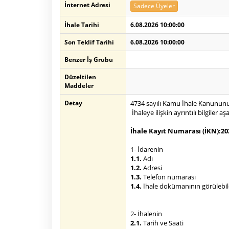
İnternet Adresi
Sadece Üyeler
İhale Tarihi
6.08.2026 10:00:00
Son Teklif Tarihi
6.08.2026 10:00:00
Benzer İş Grubu
Düzeltilen
Maddeler
Detay
4734 sayılı Kamu İhale Kanununun
İhaleye ilişkin ayrıntılı bilgiler 
İhale Kayıt Numarası (İKN)
:
20
1- İdarenin
1.1.
Adı
1.2.
Adresi
1.3.
Telefon numarası
1.4.
İhale dokümanının görülebilec
2- İhalenin
2.1.
Tarih ve Saati