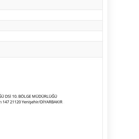
ĞÜ DSİ 10. BÖLGE MÜDÜRLÜĞÜ
rı 147 21120 Yenişehir/DİYARBAKIR