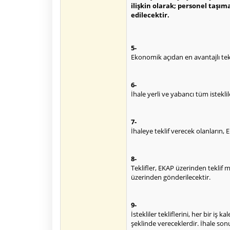
ilişkin olarak; personel taşıma
edilecektir.
5-
Ekonomik açıdan en avantajlı tekl
6-
İhale yerli ve yabancı tüm isteklil
7-
İhaleye teklif verecek olanların
8-
Teklifler, EKAP üzerinden teklif 
üzerinden gönderilecektir.
9-
İstekliler tekliflerini, her bir iş
şeklinde vereceklerdir. İhale son