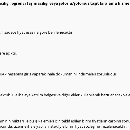
cılığı, öğrenci taşımacılığı veya şoförlü/şoförsüz taşıt kiralama hizmet 
if sadece fiyat esasına göre belirlenecektir.
ere açıktır.
, EKAP hesabına giriş yaparak ihale dokümanını indirmeleri zorunludur.
mektubu ile ihaleye katılım belgesi ve diğer ekler kullanılarak hazırlanacak ve
 kaleminin miktarı ile bu iş kalemleri için teklif edilen birim fiyatların çarpımı
ucunda, üzerine ihale yapılan istekliyle birim fiyat sözleşme imzalanacaktır.