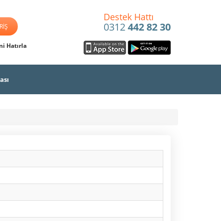
Destek Hattı
0312
442 82 30
i Hatırla
ası