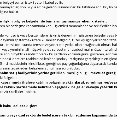
n belgeyi sunan istekli yeterli kabul edilir.
ayamayanlar, son iki yıla ait belgelerini sunabilirler. Bu takdirde son iki yılın
ğına bakılır.
e ilişkin bilgi ve belgeler ile bunların taşıması gereken kriterler:
çeren bir sözleşme kapsamında kabul işlemleri tamamlanan ve teklif edilen be
e konusu iş veya benzer işlere ilişkin iş deneyimini gösteren belgeler veya 
eneyimini göstermek üzere kullanılan belgenin, tüzel kişiliğin yarısından fazl
ürütülmesi konusunda temsile ve yönetime yetkili olan ortağına ait olması hal
eri veya yeminli mali müşavir ya da serbest muhasebeci mali müşavir tarafınd
ru son bir yıldır kesintisiz olarak bu şartların korunduğunu gösteren, e-for
ndaki idarelere taahhüt edilenler dışında yurt dışında gerçekleştirilen işler
 inci maddesinin ikinci fıkrası gereğince pay çoğunluğuna dayanarak kurulan ş
 süresini tevsik eden belgelerin sunulması zorunludur.
alın satış faaliyetinin yerine getirilebilmesi için ilgili mevzuat gereğin
i Belgeleri
lifi kapsamında ihaleye katılım belgesine aktarılarak sunulması ve/ve
e teknik şartnamede belirtilen aşağıdaki belgeler ve/veya yeterlik kr
lara Ait Özellikler Tablosu
k kabul edilecek işler:
 kamu veya özel sektörde bedel içeren tek bir sözleşme kapsamında ta