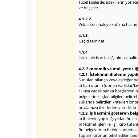
Tüzel kişilerde; isteklilerin yönet
ve belgeler.
4.1.2.2.
Vekâleten ihaleye katılma halinde v
4.1.3.
Geçici teminat.
4.1.4
İsteklinin iş ortaklığı olması hal
4.2. Ekonomik ve mali yeterliğe
4.2.1. İsteklinin ihalenin yapıl
Sunulan bilanço veya eşdeğer be
a) Cari oranın (dönen varlıklar/k
c) Kısa vadeli banka borçlarının 
belgelerine ilişkin bilgileri belirtebi
Yukarıda belirtilen kriterleri bir ö
ortalaması üzerinden yeterlik kri
4.2.2. İş hacmini gösteren belg
a) İhalenin yapıldığı yıldan öncek
b) Hizmet işleri ile ilgili ciro tuta
Bu belgelerden birinin sunulması 
Toplam cironun teklif edilen bedel