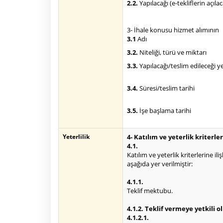
2.2.
Yapılacağı (e-tekliflerin açıla
3- İhale konusu hizmet alımının
3.1
Adı
3.2.
Niteliği, türü ve miktarı
3.3.
Yapılacağı/teslim edileceği y
3.4.
Süresi/teslim tarihi
3.5.
İşe başlama tarihi
Yeterlilik
4- Katılım ve yeterlik kriterler
4.1.
Katılım ve yeterlik kriterlerine il
aşağıda yer verilmiştir:
4.1.1.
Teklif mektubu.
4.1.2. Teklif vermeye yetkili 
4.1.2.1.