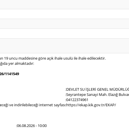
 19 uncu maddesine göre açık ihale usulü ile ihale edilecektir.
aşağıda yer almaktadır:
26/1141549
:
DEVLET SU İŞLERİ GENEL MÜDÜRLÜ
:
Seyrantepe Sanayi Mah. Elazığ Bulva
:
04122374961
eği ve indirilebileceği internet sayfası
:
https://ekap.kik.gov.tr/EKAP/
:
06.08.2026 - 10:00