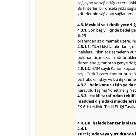
sağlayan ve sağladığı kritere ilişki
Bu kriterleri bir önceki yılda sağl
kriterlerinin sağlanıp sağlanamadı
4.3. Mesleki ve teknik yeterliğ
4.3.1.
Son beş yıl içinde bedel i
% 25
oranından az olmamak üzere, ihal
4.3.1.1.
Tüzel kişi tarafından iş d
ihalelere ilişkin sözleşmelerin y
bulunan ticaret sicili müdürlükl
düzenlendiği tarihten geriye doğ
4.3.1.2.
4734 sayılı Kanun kapsamı
sayılı Türk Ticaret Kanununun 195
bu hukuki ilişkiyi ve bu ilişkinin
4.3.2. İhale konusu işin ya da m
Karayolu Taşıma Yönetmeliği Yetk
4.3.3. İstekli tarafından tek
maddesi dışındaki maddeleri il
EK-6: İsteklinin Teklif Ettiği Taşıt
4.4. Bu ihalede benzer iş olara
4.4.1.
Yurt içinde veya yurt dışında