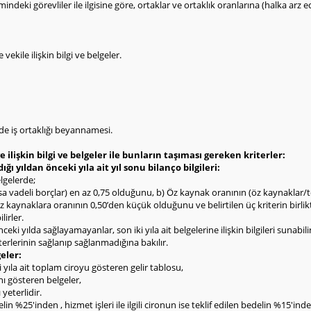
imindeki görevliler ile ilgisine göre, ortaklar ve ortaklık oranlarına (halka arz e
ekile ilişkin bilgi ve belgeler.
inde iş ortaklığı beyannamesi.
 ilişkin bilgi ve belgeler ile bunların taşıması gereken kriterler:
dığı yıldan önceki yıla ait yıl sonu bilanço bilgileri:
lgelerde;
ısa vadeli borçlar) en az 0,75 olduğunu, b) Öz kaynak oranının (öz kaynaklar/
öz kaynaklara oranının 0,50’den küçük olduğunu ve belirtilen üç kriterin birli
lirler.
nceki yılda sağlayamayanlar, son iki yıla ait belgelerine ilişkin bilgileri sunabili
terlerinin sağlanıp sağlanmadığına bakılır.
eler:
i yıla ait toplam ciroyu gösteren gelir tablosu,
rını gösteren belgeler,
yeterlidir.
in %25'inden , hizmet işleri ile ilgili cironun ise teklif edilen bedelin %15'in