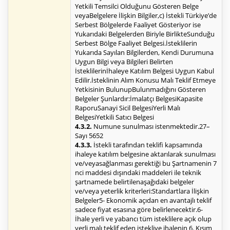
Yetkili Temsilci Olduğunu Gösteren Belge
veyaBelgelere İlişkin Bilgiler,c) İstekli Türkiye’de
Serbest Bölgelerde Faaliyet Gösteriyor ise
Yukarıdaki Belgelerden Biriyle BirlikteSunduğu
Serbest Bölge Faaliyet Belgesi.İsteklilerin
Yukarıda Sayılan Bilgilerden, Kendi Durumuna
Uygun Bilgi veya Bilgileri Belirten
İsteklilerinİhaleye Katılım Belgesi Uygun Kabul
Edilir.İsteklinin Alım Konusu Malı Teklif Etmeye
Yetkisinin BulunupBulunmadığını Gösteren
Belgeler Şunlardır:İmalatçı BelgesiKapasite
RaporuSanayi Sicil BelgesiYerli Malı
BelgesiYetkili Satıcı Belgesi
4.3.2.
Numune sunulması istenmektedir.27–
Sayı 5652
4.3.3.
İstekli tarafından teklifi kapsamında
ihaleye katılım belgesine aktarılarak sunulması
ve/veyasağlanması gerektiği bu Şartnamenin 7
nci maddesi dışındaki maddeleri ile teknik
şartnamede belirtilenaşağıdaki belgeler
ve/veya yeterlik kriterleri:Standartlara İlişkin
Belgeler5- Ekonomik açıdan en avantajlı teklif
sadece fiyat esasına göre belirlenecektir.6-
İhale yerli ve yabancı tüm isteklilere açık olup
yerli malı teklif eden istekliye ihalenin 6. Kısım