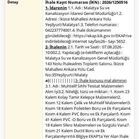
Detay
İhale Kayıt Numarası (İKN) : 2026/1250516
1- İdarenin
1.1. Adı : Malatya Su ve
Kanalizasyon İdaresi Genel Müdürlüğü1.2.
Adresi : İkizce Mahallesi Ankara Yolu
Yeşilyurt/Malatya1.3. Telefon numarası :
042237774001.4. İhale dokümanının
görülebileceği : https://ekap.kik.gov.tr/EKAP/ve
indirilebileceği internet sayfası26– Sayı 5652
2- İhalenin
2.1. Tarih ve Saati : 07.08.2026 -
10:002.2. Yapılacağı (e-tekliflerin açılacağı) :
Malatya Su ve Kanalizasyon Genel Müdürlüğü
143 Nolu İhaleadres Toplantı Salonu. İkizce
Mahallesi Ankara Yolu Cad.
No:35Yeşilyurt//Malaty
a)
||||||||||||
3- İhale konusu mal alımının
3.1. Adı : Muhtelif Sıhhi Tesisat Malzemeleri
Alım İşi3.2. Niteliği, türü ve miktarı : 1. Kısım 23
Kalem Kolay Tamir Kelepçe Malzemeleri2.
Kısım 12 Kalem Çelik ve Muhtelif Malzemeleri3.
Kısım 18 Kalem Polietilen Boru ve Ek Parçaları4.
Kısım 4 Kalem PVC Boru ve Ek Parçaları5. Kısım
41 Kalem PVC -O Boru ve Ek Parçaları6. Kısım
18 Kalem Sfero Malzemeleri ve Sürgülü Vana7.
Kısım 21 Kalem Ductil Boru ve Ek
ParçalarıAyrıntılı Bilgiye EKAP’ta Yer Alan İhale