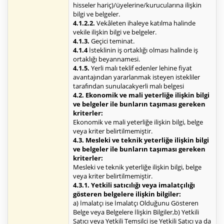
hisseler hariç)/üyelerine/kurucularına ilişkin
bilgi ve belgeler.
4.1.2.2.
Vekâleten ihaleye katılma halinde
vekile ilişkin bilgi ve belgeler.
4.1.3.
Geçici teminat.
4.1.4
İsteklinin iş ortaklığı olması halinde iş
ortaklığı beyannamesi.
4.1.5.
Yerli malı teklif edenler lehine fiyat
avantajından yararlanmak isteyen istekliler
tarafından sunulacakyerli malı belgesi
4.2. Ekonomik ve mali yeterliğe ilişkin bilgi
ve belgeler ile bunların taşıması gereken
kriterler:
Ekonomik ve mali yeterliğe ilişkin bilgi, belge
veya kriter belirtilmemiştir.
4.3. Mesleki ve teknik yeterliğe ilişkin bilgi
ve belgeler ile bunların taşıması gereken
kriterler:
Mesleki ve teknik yeterliğe ilişkin bilgi, belge
veya kriter belirtilmemiştir.
4.3.1. Yetkili satıcılığı veya imalatçılığı
gösteren belgelere ilişkin bilgiler:
a) İmalatçı ise İmalatçı Olduğunu Gösteren
Belge veya Belgelere İlişkin Bilgiler,b) Yetkili
Satıcı veya Yetkili Temsilci ise Yetkili Satıcı ya da