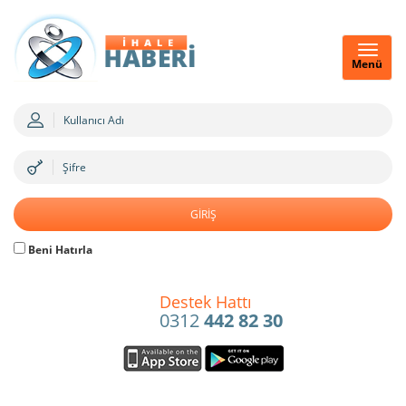
Menü
Beni Hatırla
Destek Hattı
0312
442 82 30