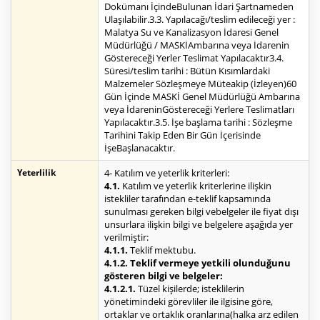
Dokümanı İçindeBulunan İdari Şartnameden
Ulaşılabilir.3.3. Yapılacağı/teslim edileceği yer :
Malatya Su ve Kanalizasyon İdaresi Genel
Müdürlüğü / MASKİAmbarına veya İdarenin
Göstereceği Yerler Teslimat Yapılacaktır3.4.
Süresi/teslim tarihi : Bütün Kısımlardaki
Malzemeler Sözleşmeye Müteakip (İzleyen)60
Gün İçinde MASKİ Genel Müdürlüğü Ambarına
veya İdareninGöstereceği Yerlere Teslimatları
Yapılacaktır.3.5. İşe başlama tarihi : Sözleşme
Tarihini Takip Eden Bir Gün İçerisinde
İşeBaşlanacaktır.
Yeterlilik
4- Katılım ve yeterlik kriterleri:
4.1.
Katılım ve yeterlik kriterlerine ilişkin
istekliler tarafından e-teklif kapsamında
sunulması gereken bilgi vebelgeler ile fiyat dışı
unsurlara ilişkin bilgi ve belgelere aşağıda yer
verilmiştir:
4.1.1.
Teklif mektubu.
4.1.2. Teklif vermeye yetkili olunduğunu
gösteren bilgi ve belgeler:
4.1.2.1.
Tüzel kişilerde; isteklilerin
yönetimindeki görevliler ile ilgisine göre,
ortaklar ve ortaklık oranlarına(halka arz edilen