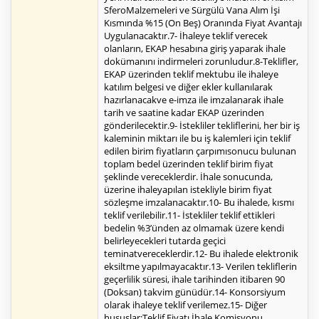
SferoMalzemeleri ve Sürgülü Vana Alım İşi
Kısmında %15 (On Beş) Oranında Fiyat Avantajı
Uygulanacaktır.7- İhaleye teklif verecek
olanların, EKAP hesabına giriş yaparak ihale
dokümanını indirmeleri zorunludur.8-Teklifler,
EKAP üzerinden teklif mektubu ile ihaleye
katılım belgesi ve diğer ekler kullanılarak
hazırlanacakve e-imza ile imzalanarak ihale
tarih ve saatine kadar EKAP üzerinden
gönderilecektir.9- İstekliler tekliflerini, her bir iş
kaleminin miktarı ile bu iş kalemleri için teklif
edilen birim fiyatların çarpımısonucu bulunan
toplam bedel üzerinden teklif birim fiyat
şeklinde vereceklerdir. İhale sonucunda,
üzerine ihaleyapılan istekliyle birim fiyat
sözleşme imzalanacaktır.10- Bu ihalede, kısmı
teklif verilebilir.11- İstekliler teklif ettikleri
bedelin %3’ünden az olmamak üzere kendi
belirleyecekleri tutarda geçici
teminatvereceklerdir.12- Bu ihalede elektronik
eksiltme yapılmayacaktır.13- Verilen tekliflerin
geçerlilik süresi, ihale tarihinden itibaren 90
(Doksan) takvim günüdür.14- Konsorsiyum
olarak ihaleye teklif verilemez.15- Diğer
hususlar:Teklif Fiyatı İhale Komisyonu