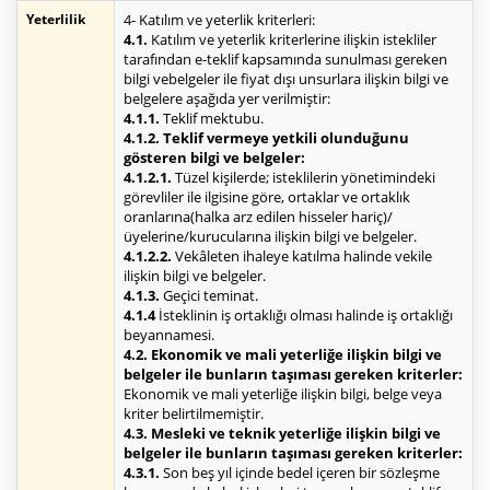
Yeterlilik
4- Katılım ve yeterlik kriterleri:
4.1.
Katılım ve yeterlik kriterlerine ilişkin istekliler
tarafından e-teklif kapsamında sunulması gereken
bilgi vebelgeler ile fiyat dışı unsurlara ilişkin bilgi ve
belgelere aşağıda yer verilmiştir:
4.1.1.
Teklif mektubu.
4.1.2. Teklif vermeye yetkili olunduğunu
gösteren bilgi ve belgeler:
4.1.2.1.
Tüzel kişilerde; isteklilerin yönetimindeki
görevliler ile ilgisine göre, ortaklar ve ortaklık
oranlarına(halka arz edilen hisseler hariç)/
üyelerine/kurucularına ilişkin bilgi ve belgeler.
4.1.2.2.
Vekâleten ihaleye katılma halinde vekile
ilişkin bilgi ve belgeler.
4.1.3.
Geçici teminat.
4.1.4
İsteklinin iş ortaklığı olması halinde iş ortaklığı
beyannamesi.
4.2. Ekonomik ve mali yeterliğe ilişkin bilgi ve
belgeler ile bunların taşıması gereken kriterler:
Ekonomik ve mali yeterliğe ilişkin bilgi, belge veya
kriter belirtilmemiştir.
4.3. Mesleki ve teknik yeterliğe ilişkin bilgi ve
belgeler ile bunların taşıması gereken kriterler:
4.3.1.
Son beş yıl içinde bedel içeren bir sözleşme