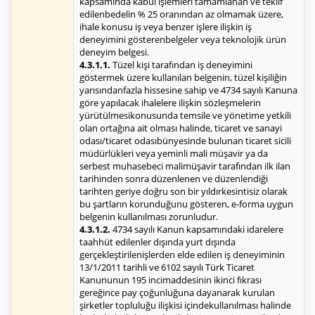
kapsamında kabul işlemleri tamamlanan ve teklif
edilenbedelin % 25 oranından az olmamak üzere,
ihale konusu iş veya benzer işlere ilişkin iş
deneyimini gösterenbelgeler veya teknolojik ürün
deneyim belgesi.
4.3.1.1.
Tüzel kişi tarafından iş deneyimini
göstermek üzere kullanılan belgenin, tüzel kişiliğin
yarısındanfazla hissesine sahip ve 4734 sayılı Kanuna
göre yapılacak ihalelere ilişkin sözleşmelerin
yürütülmesikonusunda temsile ve yönetime yetkili
olan ortağına ait olması halinde, ticaret ve sanayi
odası/ticaret odasıbünyesinde bulunan ticaret sicili
müdürlükleri veya yeminli mali müşavir ya da
serbest muhasebeci malimüşavir tarafından ilk ilan
tarihinden sonra düzenlenen ve düzenlendiği
tarihten geriye doğru son bir yıldırkesintisiz olarak
bu şartların korunduğunu gösteren, e-forma uygun
belgenin kullanılması zorunludur.
4.3.1.2.
4734 sayılı Kanun kapsamındaki idarelere
taahhüt edilenler dışında yurt dışında
gerçekleştirilenişlerden elde edilen iş deneyiminin
13/1/2011 tarihli ve 6102 sayılı Türk Ticaret
Kanununun 195 incimaddesinin ikinci fıkrası
gereğince pay çoğunluğuna dayanarak kurulan
şirketler topluluğu ilişkisi içindekullanılması halinde