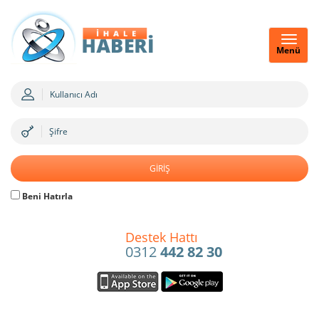
Menü
Beni Hatırla
Destek Hattı
0312
442 82 30