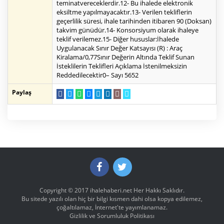
teminatvereceklerdir.12- Bu ihalede elektronik
eksiltme yapılmayacaktır.13- Verilen tekliflerin
geçerlilik süresi, ihale tarihinden itibaren 90 (Doksan)
takvim günüdür.14- Konsorsiyum olarak ihaleye
teklif verilemez.15- Diğer hususlar:İhalede
Uygulanacak Sınır Değer Katsayısı (R) : Araç
Kiralama/0,77Sınır Değerin Altında Teklif Sunan
İsteklilerin Teklifleri Açıklama İstenilmeksizin
Reddedilecektir0– Sayı 5652
Paylaş
Copyright © 2017
ihalehaberi.net
Her Hakkı Saklıdır.
Bu sitede yazılı olan hiç bir bilgi kısmen dahi olsa kopya edilemez,
çoğaltılamaz, İnternet'te yayımlanamaz.
Gizlilik ve Sorumluluk Politikası