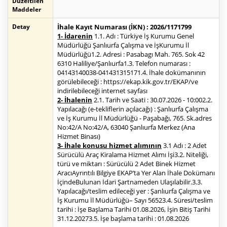
Düzeltilen
Maddeler
Detay
İhale Kayıt Numarası (İKN) : 2026/1171799
1- İdarenin
1.1. Adı : Türkiye İş Kurumu Genel
Müdürlüğü Şanlıurfa Çalışma ve İşKurumu İl
Müdürlüğü1.2. Adresi : Pasabagı Mah. 765. Sok 42
6310 Haliliye/Şanlıurfa1.3. Telefon numarası :
04143140038-041431315171.4. İhale dokümanının
görülebileceği : https://ekap.kik.gov.tr/EKAP/ve
indirilebileceği internet sayfası
2- İhalenin
2.1. Tarih ve Saati : 30.07.2026 - 10:002.2.
Yapılacağı (e-tekliflerin açılacağı) : Şanlıurfa Çalışma
ve İş Kurumu İl Müdürlüğü - Paşabağı, 765. Sk.adres
No:42/A No:42/A, 63040 Şanlıurfa Merkez (Ana
Hizmet Binası)
3- İhale konusu hizmet alımının
3.1 Adı : 2 Adet
Sürücülü Araç Kiralama Hizmet Alımı İşi3.2. Niteliği,
türü ve miktarı : Sürücülü 2 Adet Binek Hizmet
AracıAyrıntılı Bilgiye EKAP’ta Yer Alan İhale Dokümanı
İçindeBulunan İdari Şartnameden Ulaşılabilir.3.3.
Yapılacağı/teslim edileceği yer : Şanlıurfa Çalışma ve
İş Kurumu İl Müdürlüğü– Sayı 56523.4. Süresi/teslim
tarihi : İşe Başlama Tarihi 01.08.2026, İşin Bitiş Tarihi
31.12.20273.5. İşe başlama tarihi : 01.08.2026