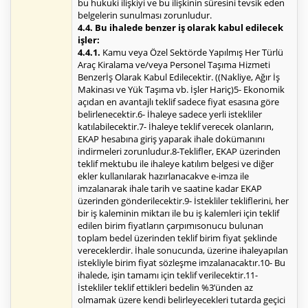
bu hukuki ilişkiyi ve bu ilişkinin süresini tevsik eden
belgelerin sunulması zorunludur.
4.4. Bu ihalede benzer iş olarak kabul edilecek
işler:
4.4.1.
Kamu veya Özel Sektörde Yapılmış Her Türlü
Araç Kiralama ve/veya Personel Taşıma Hizmeti
Benzerİş Olarak Kabul Edilecektir. ((Nakliye, Ağır İş
Makinası ve Yük Taşıma vb. İşler Hariç)5- Ekonomik
açıdan en avantajlı teklif sadece fiyat esasına göre
belirlenecektir.6- İhaleye sadece yerli istekliler
katılabilecektir.7- İhaleye teklif verecek olanların,
EKAP hesabına giriş yaparak ihale dokümanını
indirmeleri zorunludur.8-Teklifler, EKAP üzerinden
teklif mektubu ile ihaleye katılım belgesi ve diğer
ekler kullanılarak hazırlanacakve e-imza ile
imzalanarak ihale tarih ve saatine kadar EKAP
üzerinden gönderilecektir.9- İstekliler tekliflerini, her
bir iş kaleminin miktarı ile bu iş kalemleri için teklif
edilen birim fiyatların çarpımısonucu bulunan
toplam bedel üzerinden teklif birim fiyat şeklinde
vereceklerdir. İhale sonucunda, üzerine ihaleyapılan
istekliyle birim fiyat sözleşme imzalanacaktır.10- Bu
ihalede, işin tamamı için teklif verilecektir.11-
İstekliler teklif ettikleri bedelin %3’ünden az
olmamak üzere kendi belirleyecekleri tutarda geçici