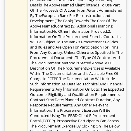
DetailsThe Above Named Client İntends To Use Part
Of The Proceeds Of A Loan From/Grant Administered
By TheEuropean Bank For Reconstruction and
Development (The Bank) Towards The Cost Of The
Above NamedContract (S) .Additional Financing
İnformation:No Other Information Provided.2.
Information On The Procurement ExerciseContracts
Will Be Subject To The Bank's Procurement Policies
and Rules and Are Open For Participation ForFirms
From Any Country, Unless Otherwise Specified İn The
Procurement Documents.The Type Of Contract And
The Procurement Method is Stated Above. A Full
Description Of The ProcurementExercise is Available
Within The Documentation and is Available Free Of
Charge in ECEPP.The Documentation Will İnclude
Such İnformation As: Detailed Technical And Financial
Requirements;Any İnformation On Lots; The Expected
Outcome; Eligibility and Qualification Requirements;
Contract StartDate; Planned Contract Duration; Any
Response Requirements; Any Other Relevant
İnformation.This Procurement Exercise Will Be
Conducted Using The EBRD Client E-Procurement
Portal (ECEPP) .Prospective Participants Can Access
The Procurement Exercise By Clicking On The Below