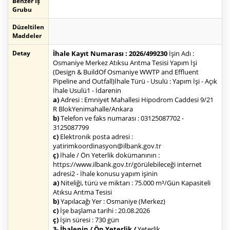
Benzer İş
Grubu
Düzeltilen
Maddeler
Detay
İhale Kayıt Numarası : 2026/499230
İşin Adı :
Osmaniye Merkez Atıksu Arıtma Tesisi Yapım İşi
(Design & BuildOf Osmaniye WWTP and Effluent
Pipeline and Outfall)İhale Türü - Usulü : Yapım İşi - Açık
İhale Usulü1 - İdarenin
a)
Adresi : Emniyet Mahallesi Hipodrom Caddesi 9/21
R BlokYenimahalle/Ankara
b)
Telefon ve faks numarası : 03125087702 -
3125087799
c)
Elektronik posta adresi :
yatirimkoordinasyon@ilbank.gov.tr
ç)
İhale / Ön Yeterlik dokümanının :
https://www.ilbank.gov.tr/görülebileceği internet
adresi2 - İhale konusu yapım işinin
a)
Niteliği, türü ve miktarı : 75.000 m³/Gün Kapasiteli
Atıksu Arıtma Tesisi
b)
Yapılacağı Yer : Osmaniye (Merkez)
c)
İşe başlama tarihi : 20.08.2026
ç)
İşin süresi : 730 gün
3- İhalenin / Ön Yeterlik /
Yeterlik