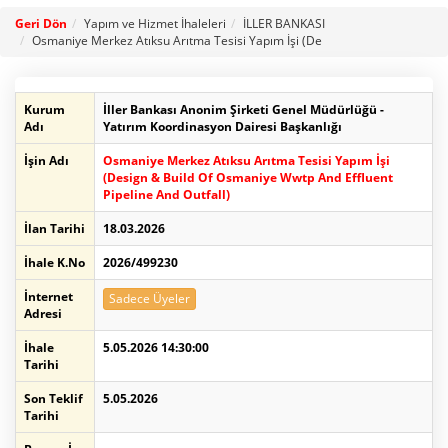
Geri Dön
Yapım ve Hizmet İhaleleri
İLLER BANKASI
Osmaniye Merkez Atıksu Arıtma Tesisi Yapım İşi (De
Kurum
İller Bankası Anonim Şirketi Genel Müdürlüğü -
Adı
Yatırım Koordinasyon Dairesi Başkanlığı
İşin Adı
Osmaniye Merkez Atıksu Arıtma Tesisi Yapım İşi
(Design & Build Of Osmaniye Wwtp And Effluent
Pipeline And Outfall)
İlan Tarihi
18.03.2026
İhale K.No
2026/499230
İnternet
Sadece Üyeler
Adresi
İhale
5.05.2026 14:30:00
Tarihi
Son Teklif
5.05.2026
Tarihi