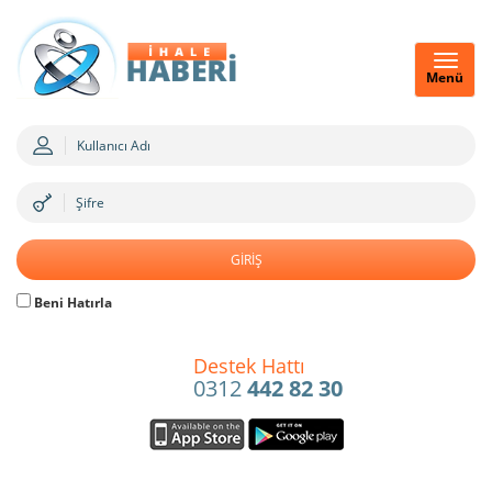
Menü
Beni Hatırla
Destek Hattı
0312
442 82 30