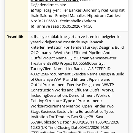
Değerlendirmesinin:
a)
Yapılacağı yer : İller Bankası Anonim Şirketi Giriş Kat
İhale Salonu - EmniyetMahallesi Hipodrom Caddesi
No: 9/21 06560 - Yenimahalle /Ankara
b)
Tarihi ve saati : 05.05.2026 - 14:30
Yeterlilik
4-İhaleye katılabilme şartları ve istenilen belgeler ile
yeterlik değerlendirmesinde uygulanacak
kriterler:Invitation For TendersTurkey: Design & Build
Of Osmaniye Wwtp And Effluent Pipeline And
OutfallProject Name EQR: Osmanıye Wastewater
TreatmentEBRD Project ID: 55568Country:
TurkeyClient Name: Iller Bankasi A.S.ECEPP ID:
40021258Procurement Exercise Name: Design & Build
of Osmaniye WWTP and Effluent Pipeline and
OutfallProcurement Exercise Design and WWTP
Construction Works and Effluent Outfall Works,
İncludingDescription: Demolishment Works of
Existing StructuresType of Procurement:
WorksProcurement Method: Open Tender Two
StageBusiness Sector: Infra EurasiaNotice Type:
Invitation For Tenders Two Stage78– Sayı
5578Publication Date: 13/03/2026 11:1505/05/2026
12:30 (UK Time)Closing Date05/05/2026 14:30
(TSİ)Invitation For Tenders Two Stage1. Funding