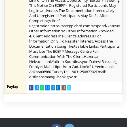
Link or On The'Access Opportunity' Button (İf Viewing
This Notice On ECEPP) . Registered Participants May
Log in andAccess The Documentation İmmediately
And Unregistered Participants May Do So After
CompletingA Brief
Registration:https://ecepp.ebrd.com/respond/26s898zm2
Other InformationNo Other Information Provided.
4.
Client AddressThe Client's Address is For
İnformation Only. To Register İnterest, Access The
Documentation Using TheAvailable Links. Participants
Must Use The ECEPP Message Centre For
Communication With The Client.Hazercan
HelvaciIlbankYatirim Koordinasyon Dairesi Baskanligi
Emniyet Mah. Hipodrom Cad. No:9/21, Yenimahalle
Ankara06560 TurkeyTel. +903125087702Email:
disfinansman@ilbank.gov.tr
Paylaş