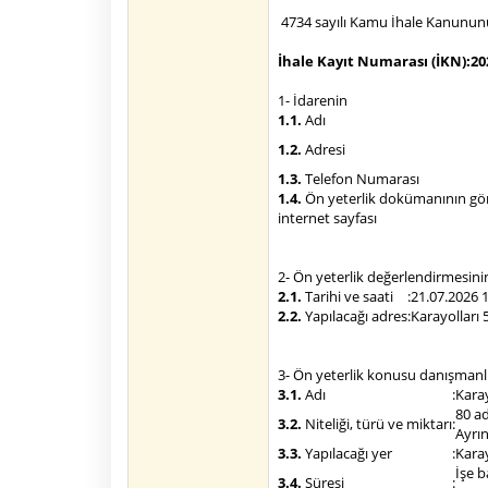
4734 sayılı Kamu İhale Kanununun 
İhale Kayıt Numarası (İKN)
:
20
1- İdarenin
1.1.
Adı
1.2.
Adresi
1.3.
Telefon Numarası
1.4.
Ön yeterlik dokümanının görül
internet sayfası
2- Ön yeterlik değerlendirmesini
2.1.
Tarihi ve saati
:
21.07.2026 
2.2.
Yapılacağı adres
:
Karayolları
3- Ön yeterlik konusu danışmanl
3.1.
Adı
:
Karay
80 ad
3.2.
Niteliği, türü ve miktarı
:
Ayrın
3.3.
Yapılacağı yer
:
Karay
İşe b
3.4.
Süresi
: