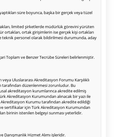
 yaptıkları süre boyunca, başka bir gerçek veya tüzel
rtakları, limited şirketlerde müdürlük görevini yürüten
takları, ortak girişimlerin ise gerçek kişi ortakları
 ve teknik personel olarak bildirilmesi durumunda, aday
ari Toplam ve Benzer Tecrübe Süreleri belirlenmiştir.
 veya Uluslararası Akreditasyon Forumu Karşılıklı
rı tarafından düzenlenmesi zorunludur. Bu
lusal akreditasyon kurumlarınca akredite edilmiş
Türk Akreditasyon Kurumundan alınacak bir yazı ile
Türk Akreditasyon Kurumu tarafından akredite edildiği
e sertifikalar için Türk Akreditasyon Kurumundan
dan birinin istenilen belgeyi sunması yeterlidir.
e Danışmanlık Hizmet Alımı işleridir.