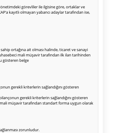
etimdeki görevliler ile ilgisine göre, ortaklar ve
 EKAP’a kayıtlı olmayan yabancı adaylar tarafından ise,
 sahip ortağına ait olması halinde, ticaret ve sanayi
hasebeci mali müşavir tarafından ilk ilan tarihinden
nu gösteren belge
onun gerekli kriterlerin sağlandığını gösteren
lançonun gerekli kriterlerin sağlandığını gösteren
 mali müşavir tarafından standart forma uygun olarak
e sağlanması zorunludur.