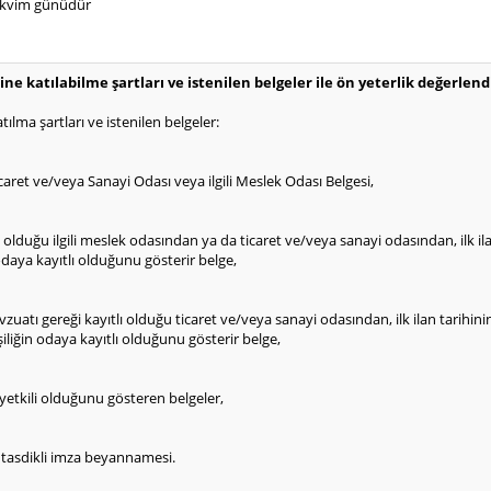
akvim günüdür
ine katılabilme şartları ve istenilen belgeler ile ön yeterlik değerle
ılma şartları ve istenilen belgeler:
caret ve/veya Sanayi Odası veya ilgili Meslek Odası Belgesi,
ı olduğu ilgili meslek odasından ya da ticaret ve/veya sanayi odasından, ilk il
daya kayıtlı olduğunu gösterir belge,
mevzuatı gereği kayıtlı olduğu ticaret ve/veya sanayi odasından, ilk ilan tarihi
şiliğin odaya kayıtlı olduğunu gösterir belge,
etkili olduğunu gösteren belgeler,
r tasdikli imza beyannamesi.