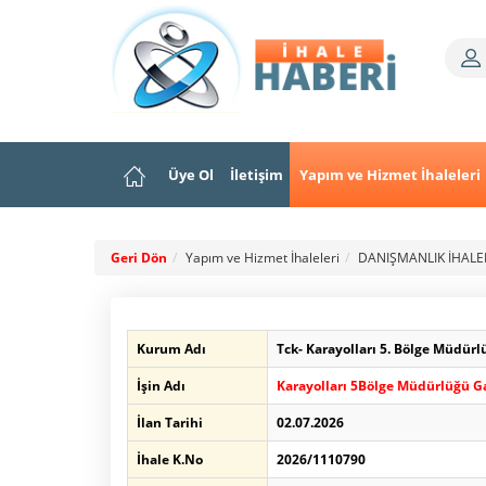
Üye Ol
İletişim
Yapım ve Hizmet İhaleleri
Geri Dön
Yapım ve Hizmet İhaleleri
DANIŞMANLIK İHALE
Kurum Adı
Tck- Karayolları 5. Bölge Müdürl
İşin Adı
Karayolları 5Bölge Müdürlüğü Ga
İlan Tarihi
02.07.2026
İhale K.No
2026/1110790