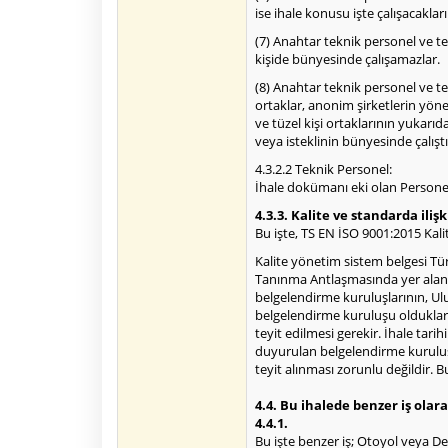
ise ihale konusu işte çalışacakların
(7) Anahtar teknik personel ve te
kişide bünyesinde çalışamazlar.
(8) Anahtar teknik personel ve tek
ortaklar, anonim şirketlerin yön
ve tüzel kişi ortaklarının yukarı
veya isteklinin bünyesinde çalışt
4.3.2.2 Teknik Personel:
İhale dokümanı eki olan Personel
4.3.3. Kalite ve standarda ilişk
Bu işte, TS EN İSO 9001:2015 Kali
Kalite yönetim sistem belgesi Tü
Tanınma Antlaşmasında yer alan 
belgelendirme kuruluşlarının, Ul
belgelendirme kuruluşu oldukları
teyit edilmesi gerekir. İhale tari
duyurulan belgelendirme kuruluş
teyit alınması zorunlu değildir. B
4.4. Bu ihalede benzer iş olara
4.4.1.
Bu işte benzer iş; Otoyol veya De