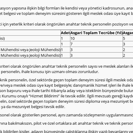
zasyon yapısına ilişkin bilgi formları ile kendisi veya yönetici kadrosunun, an
belgesi ve toplam deneyim süresini gösteren ilgili meslek odası üye kayıt b
için yeterlik kriteri olarak öngörülen anahtar teknik personelin pozisyon ve ni
Adet
Asgari Toplam Tecrübe (Yıl)
Asgar
si)
1
10
5
1
7
3
 Mühendisi veya Jeoloji Mühendisi)
1
3
2
 Mühendisi veya Jeoloji Mühendisi)
1
3
2
 kriteri olarak öngörülen anahtar teknik personelin sayısı ve meslek alanları i
 personelin, ihale konusu işin uzmanı olması zorunludur.
eknik personelin, özel sektörde geçen toplam deneyim süresi ilgili meslek o
e/veya meslek odası üye kayıt belgesiyle; danışmanlık hizmet işleri ile ihale 
 son başvuru veya ihale tarihi itibarıyla aday veya isteklinin bünyesinde bu
k Kurumu onaylı “Hizmet Bildirimi” ile tevsik edilir. İlgili mevzuatı gereği k
nelin, özel sektörde geçen toplam deneyim süresi diploma veya mezuniyet be
ya da mezuniyet belgesi tevsik edilir.
ersonel olarak gösterilen personel, aynı zamanda sözleşmenin uygulanmasında 
ranına bakılmaksızın, pilot ve özel ortaklara ait anahtar teknik ve teknik perso
bildirilen kişiler, adayın bünyesinde çalıştıklarına ilişkin yazılı beyanlarını ver