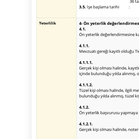
36 t
3.5.
İşe başlama tarihi
:
Yeterlilik
4- Ön yeterlik değerlendirmes
4.1.
Ön yeterlik değerlendirmesine kat
4.1.1.
Mevzuatı gereği kayıtlı olduğu Ti
4.1.1.1.
Gerçek kişi olması halinde, kayıtl
içinde bulunduğu yılda alınmış, o
4.1.1.2.
Tüzel kişi olması halinde, ilgili 
bulunduğu yılda alınmış, tüzel ki
4.1.2.
Ön yeterlik başvurusu yapmaya y
4.1.2.1.
Gerçek kişi olması halinde, note