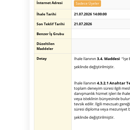
İnternet Adresi
Sadece Üyeler
İhale Tarihi
21.07.2026 14:00:00
Son Teklif Tarihi
21.07.2026
Benzer İş Grubu
Düzeltilen
Maddeler
Detay
İhale İlanının
3.4. Maddesi
“İşe 
şeklinde değiştirilmiştir.
İhale İlanının
4.3.2.1 Anahtar T
toplam deneyim süresi ilgili mes
danışmanlık hizmet işleri ile ihal
veya isteklinin bünyesinde bulun
tevsik edilir. İlgili mevzuatı g
süresi diploma veya mezuniyet be
şeklinde değiştirilmiştir.