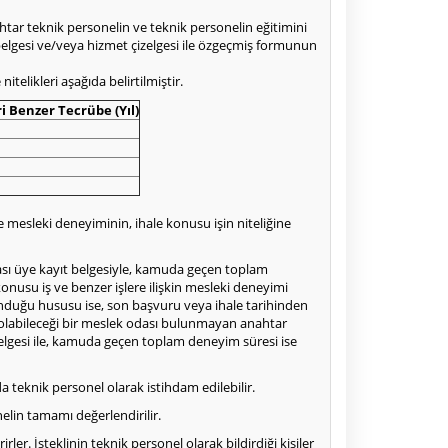
ahtar teknik personelin ve teknik personelin eğitimini
elgesi ve/veya hizmet çizelgesi ile özgeçmiş formunun
telikleri aşağıda belirtilmiştir.
i Benzer Tecrübe (Yıl)
le mesleki deneyiminin, ihale konusu işin niteliğine
dası üye kayıt belgesiyle, kamuda geçen toplam
konusu iş ve benzer işlere ilişkin mesleki deneyimi
lunduğu hususu ise, son başvuru veya ihale tarihinden
aydolabileceği bir meslek odası bulunmayan anahtar
lgesi ile, kamuda geçen toplam deneyim süresi ise
teknik personel olarak istihdam edilebilir.
nelin tamamı değerlendirilir.
irler. İsteklinin teknik personel olarak bildirdiği kişiler