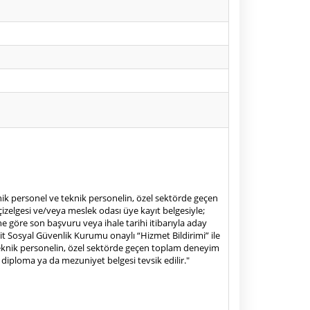
nik personel ve teknik personelin, özel sektörde geçen
zelgesi ve/veya meslek odası üye kayıt belgesiyle;
ne göre son başvuru veya ihale tarihi itibarıyla aday
it Sosyal Güvenlik Kurumu onaylı “Hizmet Bildirimi” ile
 teknik personelin, özel sektörde geçen toplam deneyim
diploma ya da mezuniyet belgesi tevsik edilir."