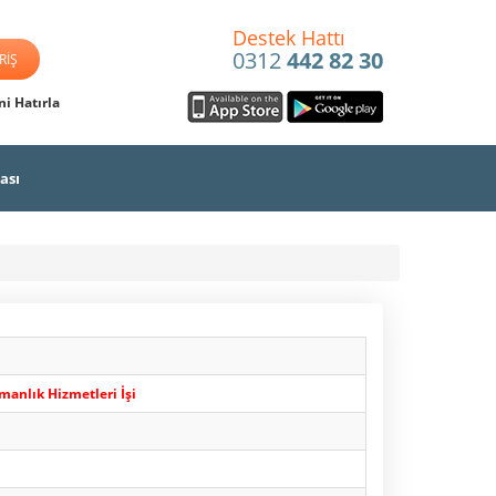
Destek Hattı
0312
442 82 30
i Hatırla
ası
manlık Hizmetleri İşi