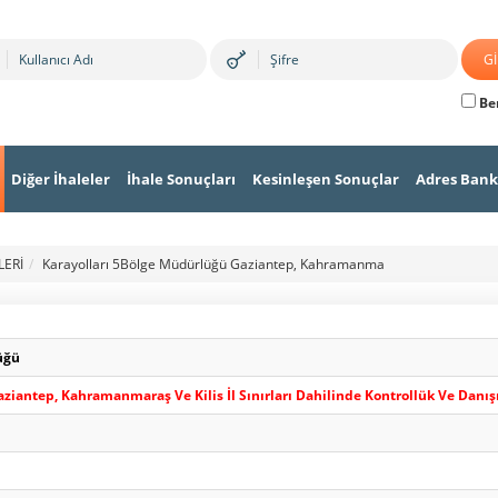
Ben
Diğer İhaleler
İhale Sonuçları
Kesinleşen Sonuçlar
Adres Bank
LERİ
Karayolları 5Bölge Müdürlüğü Gaziantep, Kahramanma
üğü
ziantep, Kahramanmaraş Ve Kilis İl Sınırları Dahilinde Kontrollük Ve Danış