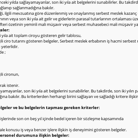
önceki yılda sağlayamayanlar, son iki yıla ait belgelerini sunabilirler. Bu takdird
sağlanıp sağlanmadığına bakılır.
i, ilgili mevzuatına göre düzenlenmiş ve onaylanmış serbest meslek kazanç de
nın veya son iki yıla ait gelir ve giderlerin parasal tutarlarının ortalaması ü
fteri özetinin yeminli mali müşavir veya serbest muhasebeci mali müşavir ya 
eler:
i yıla ait toplam ciroyu gösteren gelir tablosu,
lgili ciro tutarını gösteren belgeler, Serbest meslek erbabının iş hacmi serbest m
yeterlidir.
de ;
ili cironun,
rak istenir.
ayamayanlar, son iki yıla ait belgelerini sunabilirler. Bu takdirde, son iki yılın
ına bakılır. Bu kriterlerden herhangi birini sağlayan ve sağladığı kritere ilişki
elgeler ve bu belgelerin taşıması gereken kriterler:
 işlerinde son on beş yıl içinde bedel içeren bir sözleşme kapsamında
e konusu iş veya benzer işlere ilişkin iş deneyimini gösteren belgeler.
personel durumuna ilişkin belgeler: