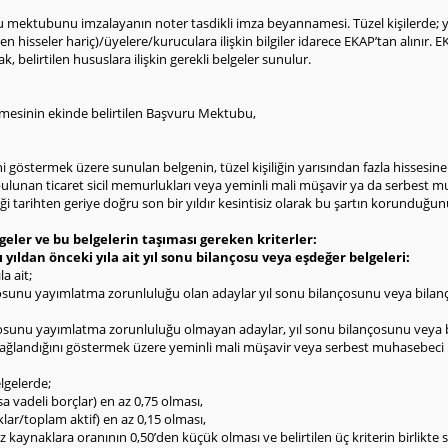
u mektubunu imzalayanın noter tasdikli imza beyannamesi. Tüzel kişilerde; yön
len hisseler hariç)/üyelere/kuruculara ilişkin bilgiler idarece EKAP’tan alınır.
ak, belirtilen hususlara ilişkin gerekli belgeler sunulur.
namesinin ekinde belirtilen Başvuru Mektubu,
ni göstermek üzere sunulan belgenin, tüzel kişiliğin yarısından fazla hissesine
ulunan ticaret sicil memurlukları veya yeminli mali müşavir ya da serbest mu
 tarihten geriye doğru son bir yıldır kesintisiz olarak bu şartın korunduğu
lgeler ve bu belgelerin taşıması gereken kriterler:
ı yıldan önceki yıla ait yıl sonu bilançosu veya eşdeğer belgeleri:
a ait;
nçosunu yayımlatma zorunluluğu olan adaylar yıl sonu bilançosunu veya bilanç
nçosunu yayımlatma zorunluluğu olmayan adaylar, yıl sonu bilançosunu veya bi
n sağlandığını göstermek üzere yeminli mali müşavir veya serbest muhasebeci
lgelerde;
sa vadeli borçlar) en az 0,75 olması,
lar/toplam aktif) en az 0,15 olması,
öz kaynaklara oranının 0,50’den küçük olması ve belirtilen üç kriterin birlikt