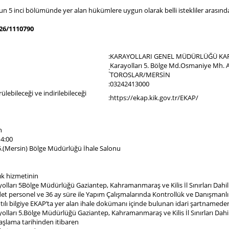
5 inci bölümünde yer alan hükümlere uygun olarak belli istekliler arasında ih
26/1110790
:
KARAYOLLARI GENEL MÜDÜRLÜĞÜ KA
Karayolları 5. Bölge Md.Osmaniye Mh. 
:
TOROSLAR/MERSİN
:
03242413000
ebileceği ve indirilebileceği
:
https://ekap.kik.gov.tr/EKAP/
n
14:00
 5.(Mersin) Bölge Müdürlüğü İhale Salonu
ık hizmetinin
olları 5Bölge Müdürlüğü Gaziantep, Kahramanmaraş ve Kilis İl Sınırları Dahil
et personel ve 36 ay süre ile Yapım Çalışmalarında Kontrollük ve Danışmanlı
tılı bilgiye EKAP’ta yer alan ihale dokümanı içinde bulunan idari şartnameden 
olları 5.Bölge Müdürlüğü Gaziantep, Kahramanmaraş ve Kilis İl Sınırları Dahi
aşlama tarihinden itibaren