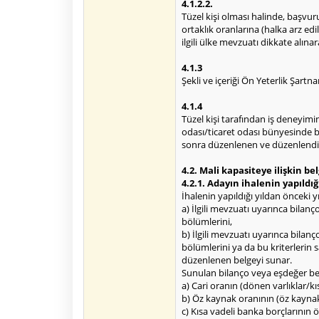
4.1.2.2.
Tüzel kişi olması halinde, başvur
ortaklık oranlarına (halka arz edi
ilgili ülke mevzuatı dikkate alınar
4.1.3
Şekli ve içeriği Ön Yeterlik Şart
4.1.4
Tüzel kişi tarafından iş deneyimi
odası/ticaret odası bünyesinde b
sonra düzenlenen ve düzenlendiği
4.2. Mali kapasiteye ilişkin be
4.2.1. Adayın ihalenin yapıldığ
İhalenin yapıldığı yıldan önceki yıl
a) İlgili mevzuatı uyarınca bila
bölümlerini,
b) İlgili mevzuatı uyarınca bila
bölümlerini ya da bu kriterleri
düzenlenen belgeyi sunar.
Sunulan bilanço veya eşdeğer be
a) Cari oranın (dönen varlıklar/kı
b) Öz kaynak oranının (öz kaynak
c) Kısa vadeli banka borçlarının 