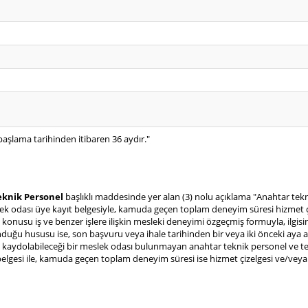
başlama tarihinden itibaren 36 aydır."
eknik Personel
başlıklı maddesinde yer alan (3) nolu açıklama "Anahtar tek
lek odası üye kayıt belgesiyle, kamuda geçen toplam deneyim süresi hizmet çi
e konusu iş ve benzer işlere ilişkin mesleki deneyimi özgeçmiş formuyla, ilgisi
duğu hususu ise, son başvuru veya ihale tarihinden bir veya iki önceki aya a
ereği kaydolabileceği bir meslek odası bulunmayan anahtar teknik personel ve
lgesi ile, kamuda geçen toplam deneyim süresi ise hizmet çizelgesi ve/veya 