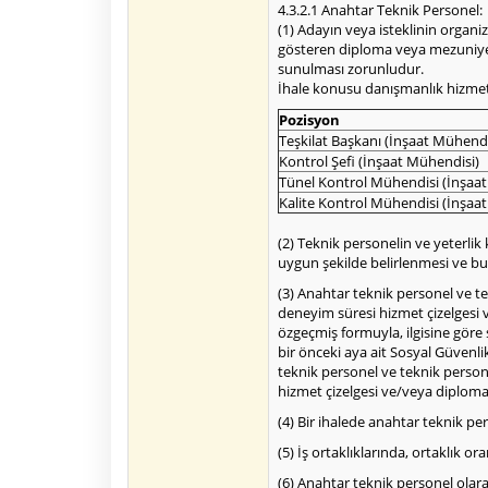
4.3.2.1 Anahtar Teknik Personel:
(1) Adayın veya isteklinin organi
gösteren diploma veya mezuniyet 
sunulması zorunludur.
İhale konusu danışmanlık hizmeti 
Pozisyon
Teşkilat Başkanı (İnşaat Mühendi
Kontrol Şefi (İnşaat Mühendisi)
Tünel Kontrol Mühendisi (İnşaat
Kalite Kontrol Mühendisi (İnşaat
(2) Teknik personelin ve yeterlik
uygun şekilde belirlenmesi ve bu
(3) Anahtar teknik personel ve t
deneyim süresi hizmet çizelgesi v
özgeçmiş formuyla, ilgisine göre
bir önceki aya ait Sosyal Güvenli
teknik personel ve teknik perso
hizmet çizelgesi ve/veya diploma 
(4) Bir ihalede anahtar teknik p
(5) İş ortaklıklarında, ortaklık o
(6) Anahtar teknik personel olarak 