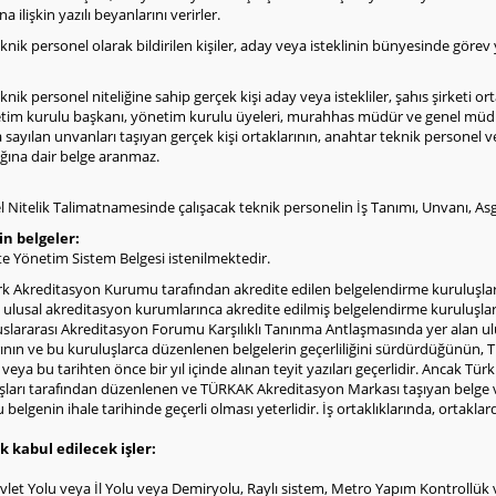
a ilişkin yazılı beyanlarını verirler.
knik personel olarak bildirilen kişiler, aday veya isteklinin bünyesinde görev
nik personel niteliğine sahip gerçek kişi aday veya istekliler, şahıs şirketi o
etim kurulu başkanı, yönetim kurulu üyeleri, murahhas müdür ve genel müdür or
da sayılan unvanları taşıyan gerçek kişi ortaklarının, anahtar teknik personel
ığına dair belge aranmaz.
 Nitelik Talimatnamesinde çalışacak teknik personelin İş Tanımı, Unvanı, Asg
in belgeler:
te Yönetim Sistem Belgesi istenilmektedir.
rk Akreditasyon Kurumu tarafından akredite edilen belgelendirme kuruluşları
ulusal akreditasyon kurumlarınca akredite edilmiş belgelendirme kuruluşla
uslararası Akreditasyon Forumu Karşılıklı Tanınma Antlaşmasında yer alan u
nın ve bu kuruluşlarca düzenlenen belgelerin geçerliliğini sürdürdüğünün, 
hi veya bu tarihten önce bir yıl içinde alınan teyit yazıları geçerlidir. Ancak 
ları tarafından düzenlenen ve TÜRKAK Akreditasyon Markası taşıyan belge v
u belgenin ihale tarihinde geçerli olması yeterlidir. İş ortaklıklarında, ortaklar
k kabul edilecek işler:
vlet Yolu veya İl Yolu veya Demiryolu, Raylı sistem, Metro Yapım Kontrollük v