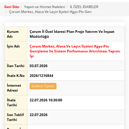
Geri Dön
Yapım ve Hizmet İhaleleri
İL ÖZEL İDARELER
Çorum Merkez, Alaca Ve Laçin İlçeleri Kgys-Pts Gen
Kurum
Çorum İl Özel İdaresi Plan Proje Yatırım Ve İnşaat
Adı
Müdürlüğü
İşin Adı
Çorum Merkez, Alaca Ve Laçin İlçeleri Kgys-Pts
Genişleme Ve Sistem Performansı Artırılması Yapımı
İşi
İlan Tarihi
03.07.2026
İhale K.No
2026/1216844
İnternet
Sadece Üyeler
Adresi
İhale
22.07.2026 10:30:00
Tarihi
Son Teklif
22.07.2026
Tarihi