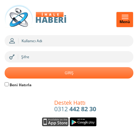
Menü
Beni Hatırla
Destek Hattı
0312
442 82 30