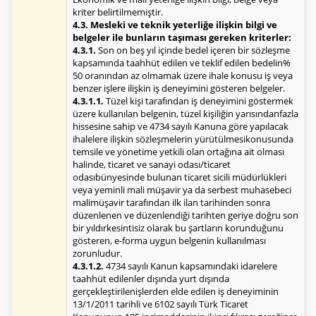
kriter belirtilmemiştir.
4.3. Mesleki ve teknik yeterliğe ilişkin bilgi ve
belgeler ile bunların taşıması gereken kriterler:
4.3.1.
Son on beş yıl içinde bedel içeren bir sözleşme
kapsamında taahhüt edilen ve teklif edilen bedelin%
50 oranından az olmamak üzere ihale konusu iş veya
benzer işlere ilişkin iş deneyimini gösteren belgeler.
4.3.1.1.
Tüzel kişi tarafından iş deneyimini göstermek
üzere kullanılan belgenin, tüzel kişiliğin yarısındanfazla
hissesine sahip ve 4734 sayılı Kanuna göre yapılacak
ihalelere ilişkin sözleşmelerin yürütülmesikonusunda
temsile ve yönetime yetkili olan ortağına ait olması
halinde, ticaret ve sanayi odası/ticaret
odasıbünyesinde bulunan ticaret sicili müdürlükleri
veya yeminli mali müşavir ya da serbest muhasebeci
malimüşavir tarafından ilk ilan tarihinden sonra
düzenlenen ve düzenlendiği tarihten geriye doğru son
bir yıldırkesintisiz olarak bu şartların korunduğunu
gösteren, e-forma uygun belgenin kullanılması
zorunludur.
4.3.1.2.
4734 sayılı Kanun kapsamındaki idarelere
taahhüt edilenler dışında yurt dışında
gerçekleştirilenişlerden elde edilen iş deneyiminin
13/1/2011 tarihli ve 6102 sayılı Türk Ticaret