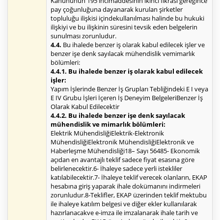
Kanununun 195 incimaddesinin ikinci fıkrası gereğince
pay çoğunluğuna dayanarak kurulan şirketler
topluluğu ilişkisi içindekullanılması halinde bu hukuki
ilişkiyi ve bu ilişkinin süresini tevsik eden belgelerin
sunulması zorunludur.
4.4.
Bu ihalede benzer iş olarak kabul edilecek işler ve
benzer işe denk sayılacak mühendislik vemimarlık
bölümleri:
4.4.1. Bu ihalede benzer iş olarak kabul edilecek
işler:
Yapım İşlerinde Benzer İş Grupları Tebliğindeki E I veya
E IV Grubu İşleri İçeren İş Deneyim BelgeleriBenzer İş
Olarak Kabul Edilecektir
4.4.2. Bu ihalede benzer işe denk sayılacak
mühendislik ve mimarlık bölümleri:
Elektrik MühendisliğiElektrik-Elektronik
MühendisliğiElektronik MühendisliğiElektronik ve
Haberleşme Mühendisliği18– Sayı 56485- Ekonomik
açıdan en avantajlı teklif sadece fiyat esasına göre
belirlenecektir.6- İhaleye sadece yerli istekliler
katılabilecektir.7- İhaleye teklif verecek olanların, EKAP
hesabına giriş yaparak ihale dokümanını indirmeleri
zorunludur.8-Teklifler, EKAP üzerinden teklif mektubu
ile ihaleye katılım belgesi ve diğer ekler kullanılarak
hazırlanacakve e-imza ile imzalanarak ihale tarih ve