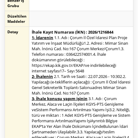
Benzer İş
Grubu
Düzeltilen
Maddeler
Detay
İhale Kayıt Numarası (İKN) : 2026/1216844
1- İdarenin
1.1. Adı : Çorum İl Özel İdaresi Plan Proje
Yatırım ve İnşaat Müdürlüğü1.2. Adresi : Mimar Sinan
Mah. İnönü Cad. No:167 Çorum Merkez/Çorum1.3.
Telefon numarası : 036422574001.4. İhale
dokümanının görülebileceği :
https://ekap.kik.gov.tr/EKAP/ve indirilebileceği
internet sayfası17– Sayı 5648
2- İhalenin
2.1. Tarih ve Saati : 22.07.2026 - 10:302.2.
Yapılacağı (e-tekliflerin açılacağı) : Çorum İl Özel İdaresi
Genel Sekreterlik Toplantı Salonuadres Mimar Sinan
Mah. İnönü Cad. No:167 Çorum
3- İhale konusu yapım işinin
3.1. Adı : Çorum
Merkez, Alaca ve Laçin İlçeleri KGYS-PTS Genişleme
veSistem Performansı Artırılması Yapımı İşi3.2. Niteliği,
türü ve miktarı : 1 Adet KGYS-PTS Genişleme ve Sistem
Performansı ArtırılmasıYapımı İşiAyrıntılı Bilgiye
EKAP’ta Yer Alan İhale Dokümanı İçindeBulunan İdari
Şartnameden Ulaşılabilir.3.3. Yapılacağı/teslim
edileceği yer : Çorum Merkez, Alaca ve Laçin İlçeleri3.4.