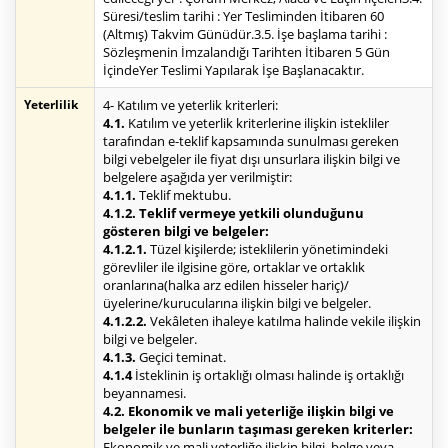
Süresi/teslim tarihi : Yer Tesliminden İtibaren 60
(Altmış) Takvim Günüdür.3.5. İşe başlama tarihi :
Sözleşmenin İmzalandığı Tarihten İtibaren 5 Gün
İçindeYer Teslimi Yapılarak İşe Başlanacaktır.
Yeterlilik
4- Katılım ve yeterlik kriterleri:
4.1.
Katılım ve yeterlik kriterlerine ilişkin istekliler
tarafından e-teklif kapsamında sunulması gereken
bilgi vebelgeler ile fiyat dışı unsurlara ilişkin bilgi ve
belgelere aşağıda yer verilmiştir:
4.1.1.
Teklif mektubu.
4.1.2. Teklif vermeye yetkili olunduğunu
gösteren bilgi ve belgeler:
4.1.2.1.
Tüzel kişilerde; isteklilerin yönetimindeki
görevliler ile ilgisine göre, ortaklar ve ortaklık
oranlarına(halka arz edilen hisseler hariç)/
üyelerine/kurucularına ilişkin bilgi ve belgeler.
4.1.2.2.
Vekâleten ihaleye katılma halinde vekile ilişkin
bilgi ve belgeler.
4.1.3.
Geçici teminat.
4.1.4
İsteklinin iş ortaklığı olması halinde iş ortaklığı
beyannamesi.
4.2. Ekonomik ve mali yeterliğe ilişkin bilgi ve
belgeler ile bunların taşıması gereken kriterler:
Ekonomik ve mali yeterliğe ilişkin bilgi, belge veya