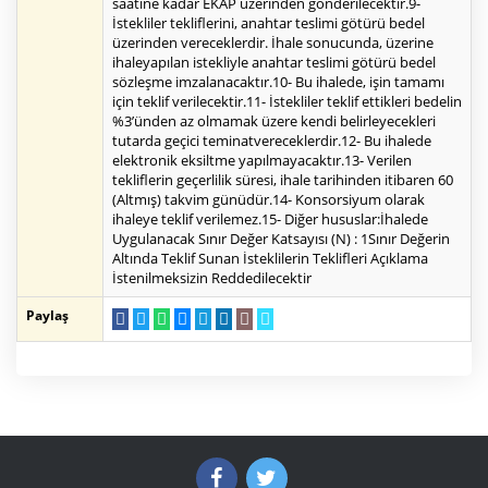
saatine kadar EKAP üzerinden gönderilecektir.9-
İstekliler tekliflerini, anahtar teslimi götürü bedel
üzerinden vereceklerdir. İhale sonucunda, üzerine
ihaleyapılan istekliyle anahtar teslimi götürü bedel
sözleşme imzalanacaktır.10- Bu ihalede, işin tamamı
için teklif verilecektir.11- İstekliler teklif ettikleri bedelin
%3’ünden az olmamak üzere kendi belirleyecekleri
tutarda geçici teminatvereceklerdir.12- Bu ihalede
elektronik eksiltme yapılmayacaktır.13- Verilen
tekliflerin geçerlilik süresi, ihale tarihinden itibaren 60
(Altmış) takvim günüdür.14- Konsorsiyum olarak
ihaleye teklif verilemez.15- Diğer hususlar:İhalede
Uygulanacak Sınır Değer Katsayısı (N) : 1Sınır Değerin
Altında Teklif Sunan İsteklilerin Teklifleri Açıklama
İstenilmeksizin Reddedilecektir
Paylaş