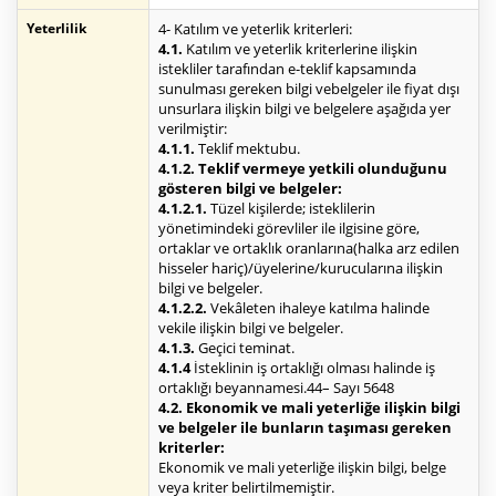
Yeterlilik
4- Katılım ve yeterlik kriterleri:
4.1.
Katılım ve yeterlik kriterlerine ilişkin
istekliler tarafından e-teklif kapsamında
sunulması gereken bilgi vebelgeler ile fiyat dışı
unsurlara ilişkin bilgi ve belgelere aşağıda yer
verilmiştir:
4.1.1.
Teklif mektubu.
4.1.2. Teklif vermeye yetkili olunduğunu
gösteren bilgi ve belgeler:
4.1.2.1.
Tüzel kişilerde; isteklilerin
yönetimindeki görevliler ile ilgisine göre,
ortaklar ve ortaklık oranlarına(halka arz edilen
hisseler hariç)/üyelerine/kurucularına ilişkin
bilgi ve belgeler.
4.1.2.2.
Vekâleten ihaleye katılma halinde
vekile ilişkin bilgi ve belgeler.
4.1.3.
Geçici teminat.
4.1.4
İsteklinin iş ortaklığı olması halinde iş
ortaklığı beyannamesi.44– Sayı 5648
4.2. Ekonomik ve mali yeterliğe ilişkin bilgi
ve belgeler ile bunların taşıması gereken
kriterler:
Ekonomik ve mali yeterliğe ilişkin bilgi, belge
veya kriter belirtilmemiştir.