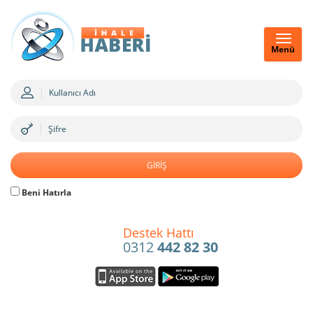
Menü
Beni Hatırla
Destek Hattı
0312
442 82 30