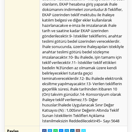
olanların, EKAP hesabına giriş yaparak ihale
dokümanını indirmeleri zorunludur.8-Teklifler,
EKAP üzerinden teklif mektubu ile ihaleye
katılım belgesi ve diğer ekler kullanılarak
hazırlanacakve e-imza ile imzalanarak ihale
tarih ve saatine kadar EKAP üzerinden
gönderilecektir.9- İstekliler tekliflerini, anahtar
teslimi götürü bedel üzerinden vereceklerdir.
İhale sonucunda, üzerine ihaleyapılan istekliyle
anahtar teslimi götürü bedel sözleşme
imzalanacaktır.10- Bu ihalede, işin tamamı için
teklif verilecektir.11- İstekliler teklif ettikleri
bedelin %3’ünden az olmamak üzere kendi
belirleyecekleri tutarda geçici
teminatvereceklerdir.12- Bu ihalede elektronik
eksiltme yapılmayacaktır.13- Verilen tekliflerin
geçerlilik süresi, ihale tarihinden itibaren 10
(On) takvim günüdür.14- Konsorsiyum olarak
ihaleye teklif verilemez.15- Diğer
hususlar:İhalede Uygulanacak Sınır Değer
Katsayısı (N) : 1,00Sınır Değerin Altında Teklif
Sunan İsteklilerin Teklifleri Açıklama
İstenilmeksizin Reddedilecektir45– Sayı 5648
Paylaş