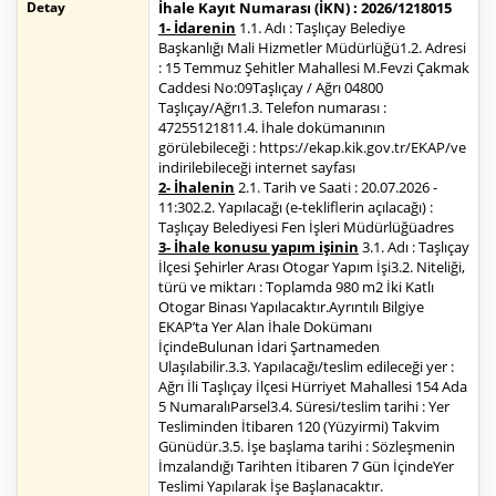
Detay
İhale Kayıt Numarası (İKN) : 2026/1218015
1- İdarenin
1.1. Adı : Taşlıçay Belediye
Başkanlığı Mali Hizmetler Müdürlüğü1.2. Adresi
: 15 Temmuz Şehitler Mahallesi M.Fevzi Çakmak
Caddesi No:09Taşlıçay / Ağrı 04800
Taşlıçay/Ağrı1.3. Telefon numarası :
47255121811.4. İhale dokümanının
görülebileceği : https://ekap.kik.gov.tr/EKAP/ve
indirilebileceği internet sayfası
2- İhalenin
2.1. Tarih ve Saati : 20.07.2026 -
11:302.2. Yapılacağı (e-tekliflerin açılacağı) :
Taşlıçay Belediyesi Fen İşleri Müdürlüğüadres
3- İhale konusu yapım işinin
3.1. Adı : Taşlıçay
İlçesi Şehirler Arası Otogar Yapım İşi3.2. Niteliği,
türü ve miktarı : Toplamda 980 m2 İki Katlı
Otogar Binası Yapılacaktır.Ayrıntılı Bilgiye
EKAP’ta Yer Alan İhale Dokümanı
İçindeBulunan İdari Şartnameden
Ulaşılabilir.3.3. Yapılacağı/teslim edileceği yer :
Ağrı İli Taşlıçay İlçesi Hürriyet Mahallesi 154 Ada
5 NumaralıParsel3.4. Süresi/teslim tarihi : Yer
Tesliminden İtibaren 120 (Yüzyirmi) Takvim
Günüdür.3.5. İşe başlama tarihi : Sözleşmenin
İmzalandığı Tarihten İtibaren 7 Gün İçindeYer
Teslimi Yapılarak İşe Başlanacaktır.