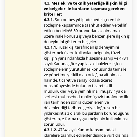
4.3. Mesleki ve teknik yeterliğe ilişkin bilgi
ve belgeler ile bunların taşıması gereken
kriterler:
4.3.1.
Son on beş yıl içinde bedel içeren bir
sözleşme kapsamında taahhüt edilen ve teklif
edilen bedelin% 50 oranından az olmamak
üzere ihale konusu iş veya benzer işlere ilişkin iş
deneyimini gösteren belgeler.
4.3.1.1.
Tüzel kişi tarafından iş deneyimini
göstermek üzere kullanılan belgenin, tüzel
kişiliğin yarısındanfazla hissesine sahip ve 4734
sayılı Kanuna göre yapılacak ihalelere ilişkin
sözleşmelerin yürütülmesikonusunda temsile
ve yönetime yetkili olan ortağına ait olması
halinde, ticaret ve sanayi odası/ticaret
odasıbünyesinde bulunan ticaret sicili
müdürlükleri veya yeminli mali müşavir ya da
serbest muhasebeci malimüşavir tarafından ilk
ilan tarihinden sonra düzenlenen ve
düzenlendiği tarihten geriye doğru son bir
yıldırkesintisiz olarak bu şartların korunduğunu
gösteren, e-forma uygun belgenin kullanılması
zorunludur.
4.3.1.2.
4734 sayılı Kanun kapsamındaki
idarelere taahhüt edilenler dışında yurt dışında