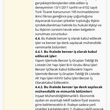
gerçekleştirilenişlerden elde edilen iş
deneyiminin 13/1/2011 tarihli ve 6102 sayılı
Türk Ticaret Kanununun 195 incimaddesinin
ikinci fıkrası gereğince pay çoğunluğuna
dayanarak kurulan şirketler topluluğu ilişkisi
içindekullanılması halinde bu hukuki ilişkiyi ve
bu ilişkinin süresini tevsik eden belgelerin
sunulması zorunludur.
4.4.
Bu ihalede benzer iş olarak kabul edilecek
işler ve benzer işe denk sayılacak mühendislik
vemimarlık bölümleri:
4.4.1. Bu ihalede benzer iş olarak kabul
edilecek işler:
Yapım İşlerinde Benzer İş Grupları Tebliği Ek
Listede Üst Yapı İşleri B-III Grubu Bina İşleri
Benzer İşOlarak Kabul Edilecektir.Yapım
İşlerinde Benzer İş Grupları Tebliği Ek Listede
Alt Yapı İşleri AXVIII Saha İşleri Benzer İş
OlarakKabul Edilecektir.
4.4.2. Bu ihalede benzer işe denk sayılacak
mühendislik ve mimarlık bölümleri:
İnşaat MühendisliğiMimarlık5- Ekonomik
açıdan en avantajlı teklif sadece fiyat esasına
göre belirlenecektir.6- İhaleye sadece yerli
istekliler katılabilecektir.7- İhaleye teklif verecek